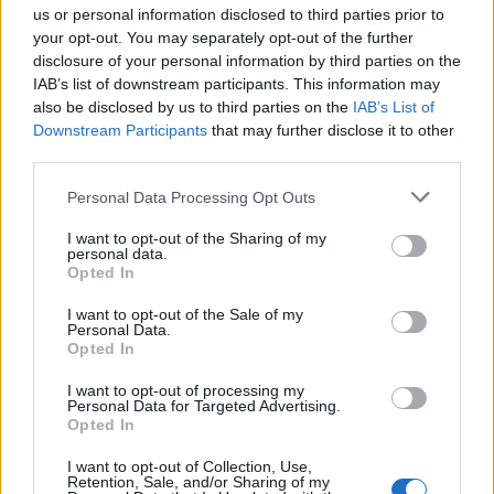
us or personal information disclosed to third parties prior to
your opt-out. You may separately opt-out of the further
disclosure of your personal information by third parties on the
IAB’s list of downstream participants. This information may
also be disclosed by us to third parties on the
IAB’s List of
Downstream Participants
that may further disclose it to other
third parties.
Please note that this website/app uses one or more Google
Personal Data Processing Opt Outs
services and may gather and store information including but
not limited to your visit or usage behaviour. You may click to
I want to opt-out of the Sharing of my
personal data.
grant or deny consent to Google and its third-party tags to
Μετά από αυτή την ανακοίνωση, η
Apple
απάντησε
Opted In
use your data for below specified purposes in below Google
σιωπηλά στη
Nokia
με αυτό το video, όπου φαίνεται
consent section.
I want to opt-out of the Sale of my
ότι όταν κρατάμε ένα
Nokia N97 mini
με ένα
Personal Data.
Opted In
συγκεκριμένο τρόπο, τότε και αυτό παρουσιάζει
σημαντική απώλεια σήματος!
I want to opt-out of processing my
Personal Data for Targeted Advertising.
Opted In
Τα συμπεράσματα δικά σας....
I want to opt-out of Collection, Use,
Retention, Sale, and/or Sharing of my