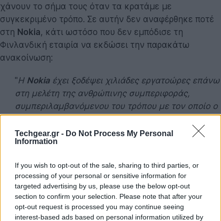
χάνουν το σήμα τους όταν τα κρατάμε με
συγκεκριμένο τρόπο. Σε αυτήν δεν αναφέρθηκε ποτέ
στη
Nokia
, κάτι ωστόσο που δεν εμπόδισε τη
Φινλανδική εταιρία να εκδώσει την παρακάτω
ανακοίνωση:
"
Η
Nokia
έχει ξοδέψει χιλιάδες εργατοώρες επάνω
στη μελέτη της ανθρώπινης συμπεριφοράς,
συμπεριλαμβανόμενου του τρόπου με τον οποίο ο
άνθρωπος κρατά ένα κινητό τηλέφωνο για
πραγματοποίηση κλήσεων, για μουσική
Techgear.gr -
Do Not Process My Personal
Information
αναπαραγωγή, πλοήγηση στο Ίντερνετ κ.ο.κ.
Όπως θα περιμένατε από μια εταιρία που εστιάζει
If you wish to opt-out of the sale, sharing to third parties, or
στην ανθρώπινη επικοινωνία, δίνουμε
πρώτα
processing of your personal or sensitive information for
έμφαση
στην απόδοση της
κεραίας
και μετά στο
targeted advertising by us, please use the below opt-out
σχεδιασμό της συσκευής
"
section to confirm your selection. Please note that after your
opt-out request is processed you may continue seeing
interest-based ads based on personal information utilized by