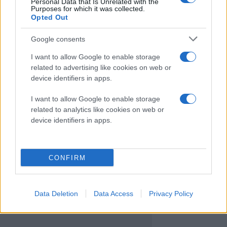
Personal Data that Is Unrelated with the
Ακολουθήστε το
Purposes for which it was collected.
Techgear.gr στο Google
Opted Out
News
για να
Google consents
ενημερώνεστε άμεσα
για όλα τα νέα άρθρα!
I want to allow Google to enable storage
related to advertising like cookies on web or
device identifiers in apps.
I want to allow Google to enable storage
related to analytics like cookies on web or
device identifiers in apps.
CONFIRM
Data Deletion
Data Access
Privacy Policy