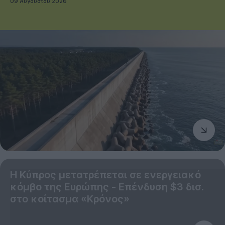
09 Αυγούστου 2026
Η Κύπρος μετατρέπεται σε ενεργειακό
κόμβο της Ευρώπης - Επένδυση $3 δισ.
στο κοίτασμα «Κρόνος»