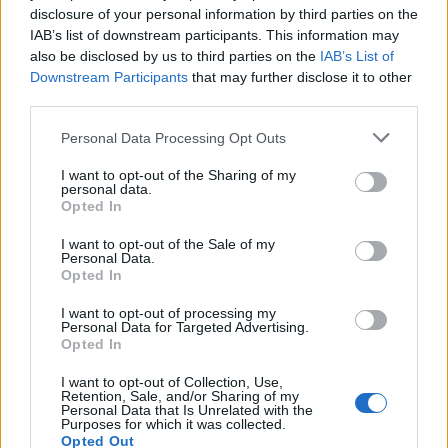
disclosure of your personal information by third parties on the
IAB’s list of downstream participants. This information may
also be disclosed by us to third parties on the
IAB’s List of
Downstream Participants
that may further disclose it to other
third parties.
Please note that this website/app uses one or more Google
Personal Data Processing Opt Outs
services and may gather and store information including but
not limited to your visit or usage behaviour. You may click to
I want to opt-out of the Sharing of my
personal data.
grant or deny consent to Google and its third-party tags to
Opted In
use your data for below specified purposes in below Google
consent section.
I want to opt-out of the Sale of my
Personal Data.
Opted In
I want to opt-out of processing my
Personal Data for Targeted Advertising.
Opted In
I want to opt-out of Collection, Use,
Retention, Sale, and/or Sharing of my
Personal Data that Is Unrelated with the
Purposes for which it was collected.
Opted Out