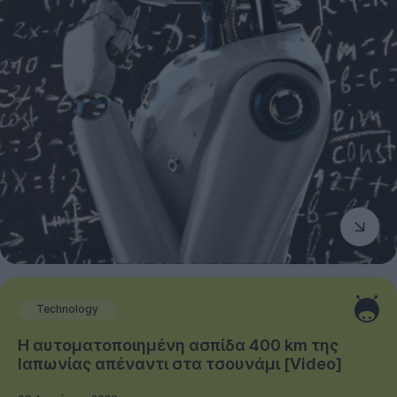
Technology
Η αυτοματοποιημένη ασπίδα 400 km της
Ιαπωνίας απέναντι στα τσουνάμι [Video]