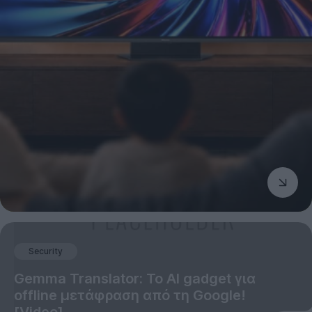
Security
Gemma Translator: Το AI gadget για
offline μετάφραση από τη Google!