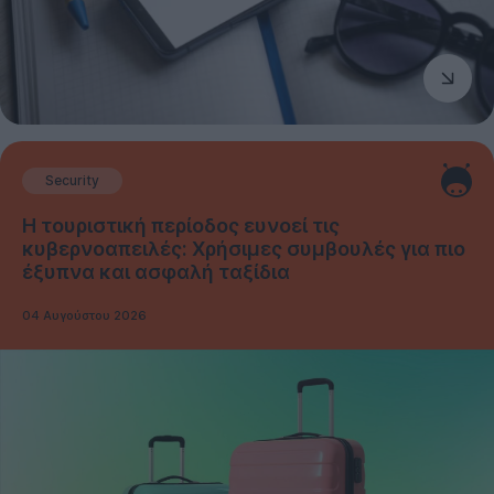
Security
Η τουριστική περίοδος ευνοεί τις
κυβερνοαπειλές: Χρήσιμες συμβουλές για πιο
έξυπνα και ασφαλή ταξίδια
04 Αυγούστου 2026