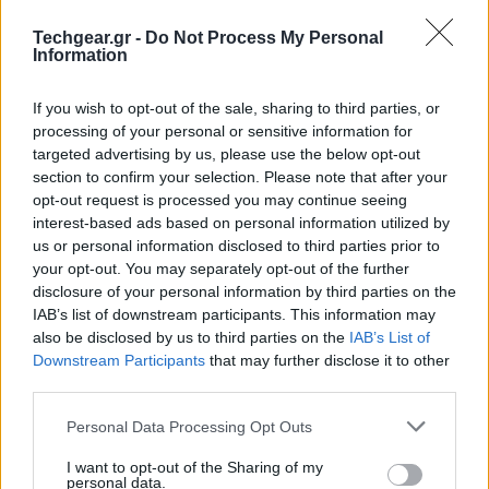
Techgear.gr -
Do Not Process My Personal
Information
If you wish to opt-out of the sale, sharing to third parties, or
processing of your personal or sensitive information for
Έντονες φήμες θέλουν το τελευταίο διάστημα την
targeted advertising by us, please use the below opt-out
Casio
να ετοιμάζει ένα
Android
smartphone
και
section to confirm your selection. Please note that after your
μάλιστα με χαρακτηριστικά και δυνατότητες που δε
opt-out request is processed you may continue seeing
interest-based ads based on personal information utilized by
θα αφήσουν κανέναν ασυγκίνητο...
us or personal information disclosed to third parties prior to
your opt-out. You may separately opt-out of the further
disclosure of your personal information by third parties on the
IAB’s list of downstream participants. This information may
also be disclosed by us to third parties on the
IAB’s List of
Downstream Participants
that may further disclose it to other
third parties.
Please note that this website/app uses one or more Google
Personal Data Processing Opt Outs
services and may gather and store information including but
not limited to your visit or usage behaviour. You may click to
I want to opt-out of the Sharing of my
personal data.