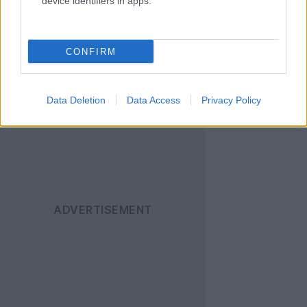
device identifiers in apps.
Ακολουθήστε το
Techgear.gr στο Google
News
για να
CONFIRM
ενημερώνεστε άμεσα
για όλα τα νέα άρθρα!
Data Deletion
Data Access
Privacy Policy