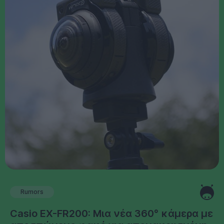
Rumors
Casio EX-FR200: Μια νέα 360° κάμερα με