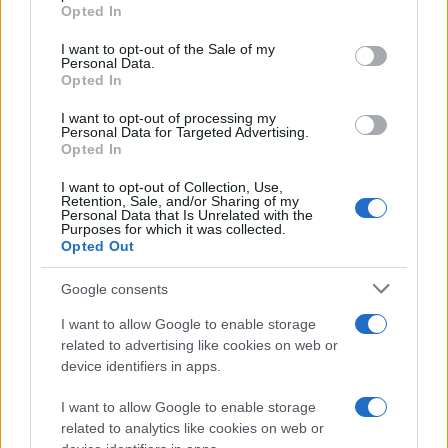
grant or deny consent to Google and its third-party tags to
Opted In
use your data for below specified purposes in below Google
consent section.
I want to opt-out of the Sale of my
Personal Data.
Το φημολογούμενο smartphone περιγράφεται ως
Opted In
υπερβολικά λεπτό με πάχος μόλις 7.9mm, εξοπλισμένο
I want to opt-out of processing my
με οθόνη μεγέθους 4.5" ή 4.7" και τεχνολογίας Super
Personal Data for Targeted Advertising.
Opted In
AMOLED, τετραπύρηνο επεξεργαστή και υποστήριξη
NFC και 4G LTE. Επιπλέον, αναφέρεται ότι θα έχει
I want to opt-out of Collection, Use,
Retention, Sale, and/or Sharing of my
διπλή camera (πίσω 8MP και εμπρός 2MP), μπαταρία
Personal Data that Is Unrelated with the
Purposes for which it was collected.
2000 mAh και λειτουργικό σύστημα
Android Ice
Opted Out
Cream Sandwich
, ενώ δε θα διαθέτει καθόλου φυσικά
κουμπιά.
Google consents
I want to allow Google to enable storage
Αν οι φήμες έχουν κάποια βάση, θα το μάθουμε
related to advertising like cookies on web or
πιθανότατα στην
MWC 2012
που θα πραγματοποιηθεί
device identifiers in apps.
τον επόμενο μήνα.
I want to allow Google to enable storage
[πηγή
droid-life
]
related to analytics like cookies on web or