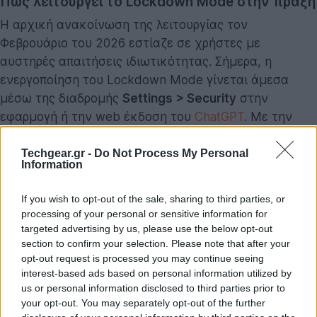
Πώς λειτουργεί το Lockdown Mode στην πράξη
Η αρχική ανακοίνωση της λειτουργίας τον
Φεβρουάριο του 2026 εστίαζε σε χρήστες με
αυστηρές απαιτήσεις ιδιωτικότητας. Σήμερα, η
ενεργοποίηση του Lockdown Mode γίνεται άμεσα
μέσω της διαδρομής
Settings > Security
στην
εφαρμογή ή την web έκδοση του
ChatGPT
. Με την
ενεργοποίησή του, η πλατφόρμα υιοθετεί μια αυστηρή
προσέγγιση όσον αφορά την επικοινωνία με
Techgear.gr -
Do Not Process My Personal
Information
εξωτερικούς διακομιστές.
If you wish to opt-out of the sale, sharing to third parties, or
Το σύστημα αποκόπτει την πρόσβαση σε δυναμικά
processing of your personal or sensitive information for
δεδομένα ιστού. Η ζωντανή περιήγηση στο διαδίκτυο
targeted advertising by us, please use the below opt-out
περιορίζεται στην ανάγνωση προσωρινά
section to confirm your selection. Please note that after your
opt-out request is processed you may continue seeing
αποθηκευμένου περιεχομένου, με αποτέλεσμα τα
interest-based ads based on personal information utilized by
δεδομένα αναζήτησης να είναι ενδεχομένως μη
us or personal information disclosed to third parties prior to
επικαιροποιημένα.
your opt-out. You may separately opt-out of the further