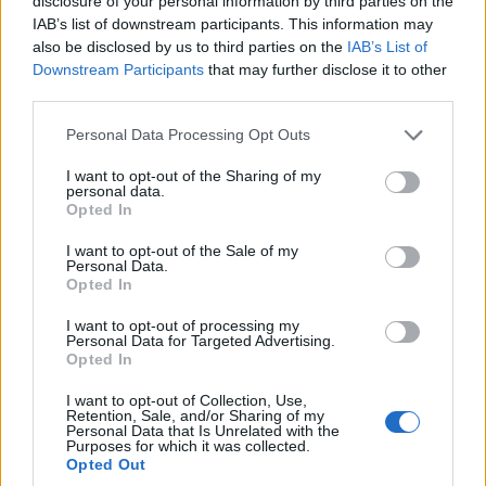
disclosure of your personal information by third parties on the
Επιπλέον, εργαλεία εντατικής ανάλυσης όπως το
IAB’s list of downstream participants. This information may
Deep Research
και το
Agent Mode
τίθενται εκτός
also be disclosed by us to third parties on the
IAB’s List of
Downstream Participants
that may further disclose it to other
λειτουργίας. Οι προγραμματιστές που βασίζονται στο
third parties.
Canvas για τη δημιουργία κώδικα θα διαπιστώσουν ότι
δεν μπορούν πλέον να εγκρίνουν κώδικα που απαιτεί
Please note that this website/app uses one or more Google
Personal Data Processing Opt Outs
services and may gather and store information including but
δικτυακή πρόσβαση, ενώ μπλοκάρεται και η
not limited to your visit or usage behaviour. You may click to
I want to opt-out of the Sharing of my
αυτόματη λήψη αρχείων από το ChatGPT. Η
personal data.
grant or deny consent to Google and its third-party tags to
Opted In
επεξεργασία αρχείων συνεχίζει να εκτελείται
use your data for below specified purposes in below Google
κανονικά, μόνο όμως για τα αρχεία που ο χρήστης
consent section.
I want to opt-out of the Sale of my
Personal Data.
ανεβάζει χειροκίνητα.
Opted In
Η αρχιτεκτονική προστασίας από τα Prompt
I want to opt-out of processing my
Personal Data for Targeted Advertising.
Injections
Opted In
Οι επιθέσεις prompt injection περιλαμβάνουν την
I want to opt-out of Collection, Use,
εισαγωγή κρυφών οδηγιών μέσα σε κείμενα ή αρχεία
Retention, Sale, and/or Sharing of my
Personal Data that Is Unrelated with the
που επεξεργάζεται το γλωσσικό μοντέλο, με σκοπό να
Purposes for which it was collected.
παρακάμψουν τους κανόνες ασφαλείας και να
Opted Out