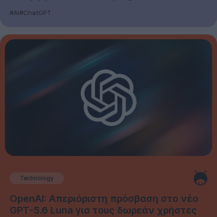
#AI
#ChatGPT
Technology
OpenAI: Απεριόριστη πρόσβαση στο νέο
GPT-5.6 Luna για τους δωρεάν χρήστες