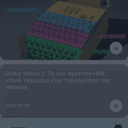
Dolby Vision 2: Το νέο πρότυπο HDR
κάνει πρεμιέρα στις τηλεοράσεις της
Hisense
READ MORE
Reviews