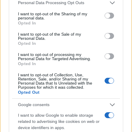
Please note that this website/app uses one or more Google
Personal Data Processing Opt Outs
Technology
services and may gather and store information including but
not limited to your visit or usage behaviour. You may click to
I want to opt-out of the Sharing of my
personal data.
Google Maps: Πολύ μεγάλη αναβάθμιση με τη
grant or deny consent to Google and its third-party tags to
Opted In
λειτουργία Ask Maps
use your data for below specified purposes in below Google
consent section.
I want to opt-out of the Sale of my
07 Αυγούστου 2026
Personal Data.
Opted In
#AI
#Gemini
I want to opt-out of processing my
Personal Data for Targeted Advertising.
Opted In
I want to opt-out of Collection, Use,
Retention, Sale, and/or Sharing of my
Personal Data that Is Unrelated with the
Purposes for which it was collected.
Opted Out
Google consents
I want to allow Google to enable storage
related to advertising like cookies on web or
device identifiers in apps.