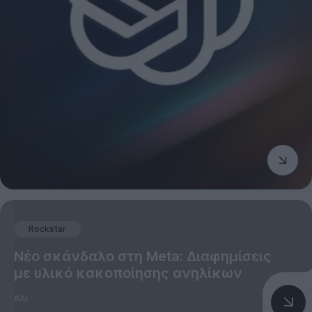
Rockstar
Νέο σκάνδαλο στη Meta: Διαφημίσεις
με υλικό κακοποίησης ανηλίκων
#AI