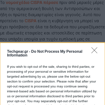
Το
νομοσχέδιο CISPA πέρασε
πριν από μερικές μέρες
από την αμερικανική Βουλή των Αντιπροσώπων και
ήδη οι πρώτες διαμαρτυρίες είναι γεγονός. Αυτό που
προτείνει το
CISPA
είναι η κυβέρνηση να μπορεί να
έχει πρόσβαση σε όλα τα δεδομένα που μοιραζόμαστε
με ιδιωτικές εταιρείες και ιστοσελίδες σε περίπτωση
που υπάρξει υποψία για τυχόν εμπλοκή μας σε
διαδικτυακή επίθεση.
Techgear.gr -
Do Not Process My Personal
Information
If you wish to opt-out of the sale, sharing to third parties, or
processing of your personal or sensitive information for
targeted advertising by us, please use the below opt-out
section to confirm your selection. Please note that after your
opt-out request is processed you may continue seeing
interest-based ads based on personal information utilized by
us or personal information disclosed to third parties prior to
your opt-out. You may separately opt-out of the further