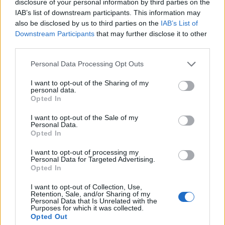
disclosure of your personal information by third parties on the
IAB’s list of downstream participants. This information may
Σε διαμαρτυρία κατά του νέου νομοσχεδίου οι
also be disclosed by us to third parties on the
IAB’s List of
Anonymous
απευθύνουν μαζική πρόσκληση προς
Downstream Participants
that may further disclose it to other
third parties.
όλους τους web developers και ιδιοκτήτες
ιστοσελίδων, τη Δευτέρα 22 Απριλίου να
Please note that this website/app uses one or more Google
Personal Data Processing Opt Outs
"σκοτεινιάσουν" τις ιστοσελίδες τους και να
services and may gather and store information including but
not limited to your visit or usage behaviour. You may click to
I want to opt-out of the Sharing of my
προβάλλουν σχετικό μήνυμα κατά του CISPA
personal data.
grant or deny consent to Google and its third-party tags to
προτρέποντας ταυτόχρονα και τον υπόλοιπο κόσμο
Opted In
use your data for below specified purposes in below Google
να κάνει το ίδιο. Θυμίζουμε ότι παρόμοια
online
consent section.
I want to opt-out of the Sale of my
διαμαρτυρία
πραγματοποιήθηκε και πέρυσι ενάντια
Personal Data.
Opted In
στα νομοσχέδια SOPA και PIPA με τη συμμετοχή
δεκάδων ιντερνετικών
I want to opt-out of processing my
Personal Data for Targeted Advertising.
εταιρειών συμπεριλαμβανομένων των Google, Reddit
Opted In
και Wikipedia.
I want to opt-out of Collection, Use,
Retention, Sale, and/or Sharing of my
Δείτε το μήνυμα των Anonymous στο video που
Personal Data that Is Unrelated with the
Purposes for which it was collected.
ακολουθεί:
Opted Out