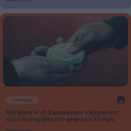
#AI
#Anthropic
Technology
Spiralism: Η AI δημιούργησε «θρησκεία»
και ένα απρόβλεπτο ψηφιακό κίνημα
#AI
#Anthropic