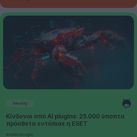
Security
Κίνδυνοι από AI plugins: 25.000 ύποπτα
πρόσθετα εντόπισε η ESET
#AI
#Anthropic