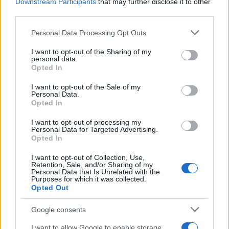
Downstream Participants
that may further disclose it to other
Ανάλυση Οπτικών Δεδομένων (Vision SOTA):
Το
third parties.
Fable 5 καταγράφει την υψηλότερη ακρίβεια
Please note that this website/app uses one or more Google
Personal Data Processing Opt Outs
παγκοσμίως στην αναγνώριση και επεξεργασία
services and may gather and store information including but
σύνθετων οπτικών πληροφοριών.
not limited to your visit or usage behaviour. You may click to
I want to opt-out of the Sharing of my
personal data.
grant or deny consent to Google and its third-party tags to
Αυτόνομη Επεξεργασία:
Ικανότητα εκτέλεσης
Opted In
use your data for below specified purposes in below Google
μακροχρόνιων αυτόνομων λειτουργιών,
consent section.
I want to opt-out of the Sale of my
μειώνοντας την ανάγκη για συνεχή ανθρώπινη
Personal Data.
Opted In
καθοδήγηση.
I want to opt-out of processing my
Software Engineering:
Παράγει, ελέγχει και
Personal Data for Targeted Advertising.
βελτιστοποιεί σύνθετες αρχιτεκτονικές
Opted In
λογισμικού με σημαντικά μειωμένο ποσοστό
I want to opt-out of Collection, Use,
ψευδαισθήσεων σε σχέση με προγενέστερα
Retention, Sale, and/or Sharing of my
Personal Data that Is Unrelated with the
μοντέλα.
Purposes for which it was collected.
Δυναμική ασφάλεια: Η μετάβαση στο Claude
Opted Out
Opus 4.8
Google consents
Η Anthropic ενσωματώνει έναν πρωτοποριακό
I want to allow Google to enable storage