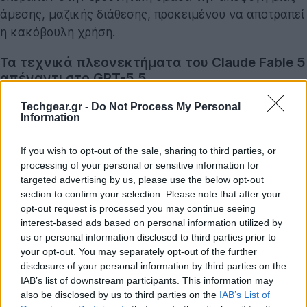
άμεσης, μαζικής διάθεσης, προκειμένου να αποτραπεί
η κακόβουλη χρήση.
Τα τεχνικά πλεονεκτήματα του Claude Fable 5
απέναντι στο GPT-5.5
Το
Claude Fable 5
τοποθετείται πλέον στην κορυφή
Techgear.gr -
Do Not Process My Personal
της κατηγορίας "frontier models", ξεπερνώντας
Information
συστηματικά το OpenAI GPT-5.5 στα βασικά διεθνή
If you wish to opt-out of the sale, sharing to third parties, or
benchmarks. Προσφέρει κορυφαίες επιδόσεις στην
processing of your personal or sensitive information for
παραγωγή και διόρθωση κώδικα, στην ανάλυση
targeted advertising by us, please use the below opt-out
οπτικών δεδομένων, και στην εκτέλεση αυτόνομων
section to confirm your selection. Please note that after your
εργασιών μεγάλης διάρκειας, εκτοπίζοντας τη σειρά
opt-out request is processed you may continue seeing
interest-based ads based on personal information utilized by
Opus από την κορυφή του χαρτοφυλακίου της
us or personal information disclosed to third parties prior to
Anthropic.
your opt-out. You may separately opt-out of the further
disclosure of your personal information by third parties on the
Τα στοιχεία που καθιστούν το νέο μοντέλο σημεία
IAB’s list of downstream participants. This information may
αναφοράς συνοψίζονται στα εξής:
also be disclosed by us to third parties on the
IAB’s List of