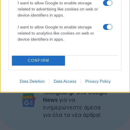
Μπορεί να έφτασε το τέλος για το Firefox OS στον
I want to allow Google to enable storage
related to advertising like cookies on web or
χώρο των smartphones, ωστόσο, υπάρχουν σχέδια
device identifiers in apps.
για χρήση του λειτουργικού συστήματος σε άλλες
connected συσκευές. Άλλωστε, η Mozilla
I want to allow Google to enable storage
πειραματίζεται με το Firefox OS και στις
related to analytics like cookies on web or
device identifiers in apps.
τηλεοράσει
ς.
[
via
]
CONFIRM
Data Deletion
Data Access
Privacy Policy
Ακολουθήστε το
Techgear.gr στο Google
News
για να
ενημερώνεστε άμεσα
για όλα τα νέα άρθρα!