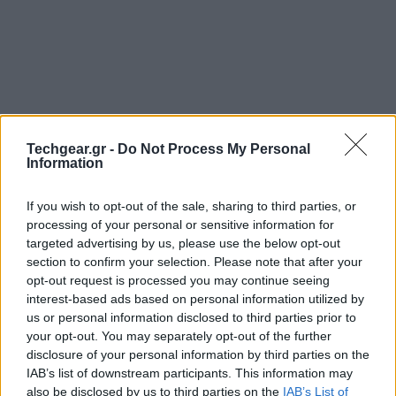
Techgear.gr -
Do Not Process My Personal
Information
If you wish to opt-out of the sale, sharing to third parties, or
processing of your personal or sensitive information for
targeted advertising by us, please use the below opt-out
Μετά από σχεδόν τρία χρόνια προσπάθειας να
section to confirm your selection. Please note that after your
εισχωρήσει στην αγορά των low-end smartphones, η
opt-out request is processed you may continue seeing
Mozilla
ανακοίνωσε ότι σταματά την ανάπτυξη του
interest-based ads based on personal information utilized by
mobile λειτουργικού συστήματος
Firefox OS
και την
us or personal information disclosed to third parties prior to
your opt-out. You may separately opt-out of the further
πώληση smartphones ή άλλων συσκευών.
disclosure of your personal information by third parties on the
IAB’s list of downstream participants. This information may
also be disclosed by us to third parties on the
IAB’s List of