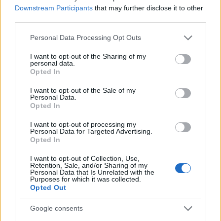
Downstream Participants
that may further disclose it to other
third parties.
Please note that this website/app uses one or more Google
Personal Data Processing Opt Outs
services and may gather and store information including but
not limited to your visit or usage behaviour. You may click to
I want to opt-out of the Sharing of my
personal data.
grant or deny consent to Google and its third-party tags to
Opted In
use your data for below specified purposes in below Google
consent section.
I want to opt-out of the Sale of my
Personal Data.
Opted In
Αιτία της απόφασης ήταν το γεγονός ότι το Android
I want to opt-out of processing my
Personal Data for Targeted Advertising.
κατάφερε να κυριαρχήσει και σε αυτή την κατηγορία,
Opted In
κυρίως λόγω της προσφοράς πληθώρας low-end
I want to opt-out of Collection, Use,
συσκευών σε πολύ προσιτές τιμές, τη στιγμή που η
Retention, Sale, and/or Sharing of my
Personal Data that Is Unrelated with the
Mozilla δεν κατάφερε να τραβήξει το ενδιαφέρον του
Purposes for which it was collected.
Opted Out
κοινού ακόμη και όταν κυκλοφόρησε smartphone με
τιμή μόλις $25.
Google consents