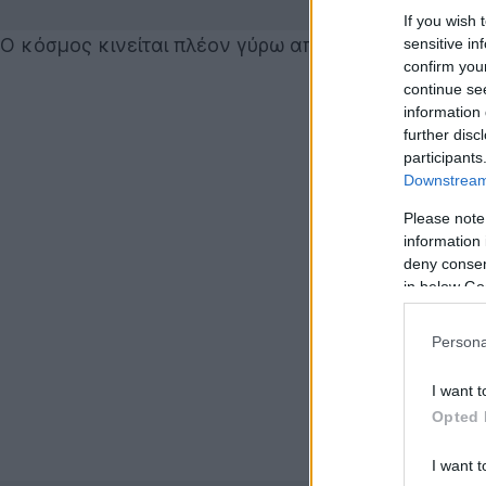
If you wish 
Ο κόσμος κινείται πλέον γύρω από συσκευές touchs
sensitive in
confirm you
continue se
information 
further disc
participants
Downstream 
Please note
information 
deny consent
in below Go
Persona
I want t
Opted 
I want t