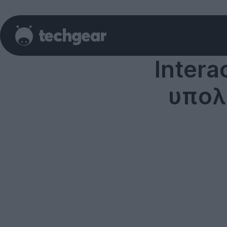
Intera
υπολ