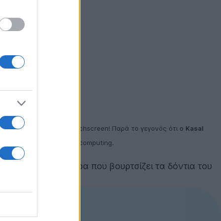
ιτουργεί ως συσκευή touchscreen! Παρά το γεγονός ότι ο
Kasal
αι της έξαρσης του touch computing.
δεν θα ήθελε την ώρα που βουρτσίζει τα δόντια του
λα τα νέα άρθρα!