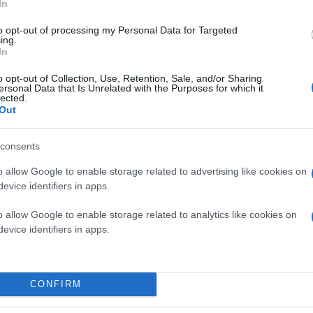
In
to opt-out of processing my Personal Data for Targeted
ing.
In
o opt-out of Collection, Use, Retention, Sale, and/or Sharing
ersonal Data that Is Unrelated with the Purposes for which it
lected.
Out
consents
o allow Google to enable storage related to advertising like cookies on
ror
για λογαριασμό της
Lit Studios
, όπου ένας μεγάλος καθρέπτης λε
evice identifiers in apps.
τούμενη προσοχή έπεσε επάνω του ουσιαστικά εξαιτίας της
Apple
, κ
o allow Google to enable storage related to analytics like cookies on
evice identifiers in apps.
μη υποστήριξη multitouch, αλλά από την άλλη ποιος 
CONFIRM
ο Google News
για να ενημερώνεστε άμεσα για ό