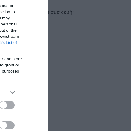
sonal or
ς σε μια γιγαντιαία συσκευή;
ection to
ou may
 personal
out of the
 downstream
B’s List of
er and store
to grant or
ed purposes