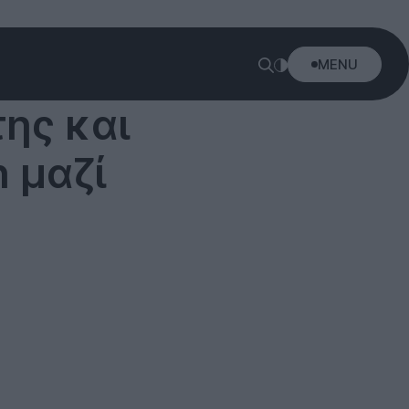
MENU
της και
 μαζί