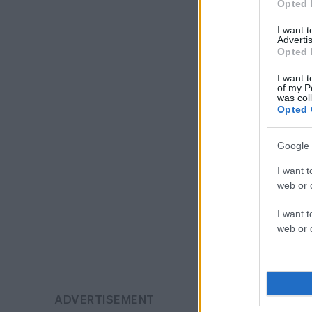
Opted 
I want 
Advertis
Opted 
I want t
of my P
was col
Opted 
Google 
I want t
web or d
I want t
web or d