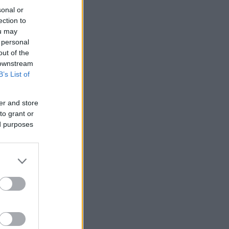
sonal or
ection to
ou may
 personal
out of the
 downstream
B’s List of
er and store
to grant or
ed purposes