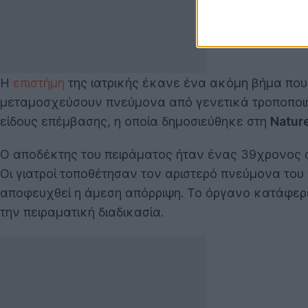
Η
επιστήμη
της ιατρικής έκανε ένα ακόμη βήμα που
μεταμοσχεύσουν πνεύμονα από γενετικά τροποποιημ
είδους επέμβασης, η οποία δημοσιεύθηκε στη
Natur
Ο αποδέκτης του πειράματος ήταν ένας 39χρονος ασ
Οι γιατροί τοποθέτησαν τον αριστερό πνεύμονα το
αποφευχθεί η άμεση απόρριψη. Το όργανο κατάφερε 
την πειραματική διαδικασία.