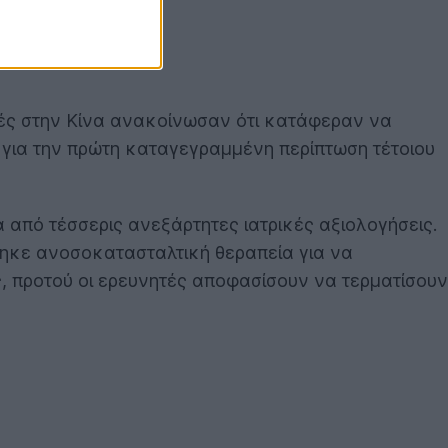
ητές στην Κίνα ανακοίνωσαν ότι κατάφεραν να
για την πρώτη καταγεγραμμένη περίπτωση τέτοιου
από τέσσερις ανεξάρτητες ιατρικές αξιολογήσεις.
θηκε ανοσοκατασταλτική θεραπεία για να
ς, προτού οι ερευνητές αποφασίσουν να τερματίσουν