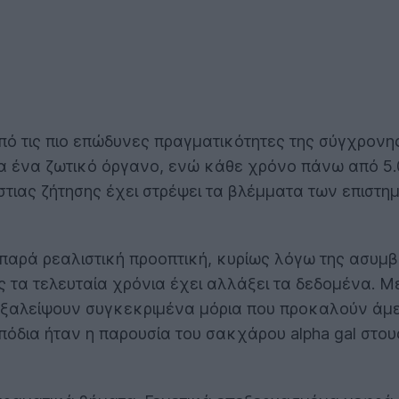
ό τις πιο επώδυνες πραγματικότητες της σύγχρονης
ια ένα ζωτικό όργανο, ενώ κάθε χρόνο πάνω από 5.
στιας ζήτησης έχει στρέψει τα βλέμματα των επισ
α παρά ρεαλιστική προοπτική, κυρίως λόγω της ασυ
ς τα τελευταία χρόνια έχει αλλάξει τα δεδομένα. Μ
ξαλείψουν συγκεκριμένα μόρια που προκαλούν άμε
όδια ήταν η παρουσία του σακχάρου alpha gal στου