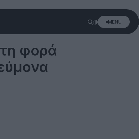
MENU
ώτη φορά
εύμονα