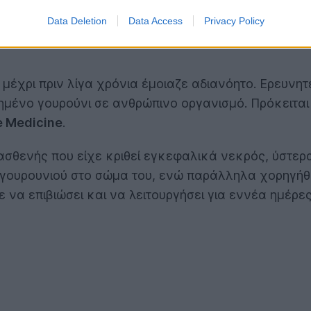
Data Deletion
Data Access
Privacy Policy
 μέχρι πριν λίγα χρόνια έμοιαζε αδιανόητο. Ερευν
ένο γουρούνι σε ανθρώπινο οργανισμό. Πρόκειται 
e Medicine
.
θενής που είχε κριθεί εγκεφαλικά νεκρός, ύστερα 
υ γουρουνιού στο σώμα του, ενώ παράλληλα χορηγή
να επιβιώσει και να λειτουργήσει για εννέα ημέρε