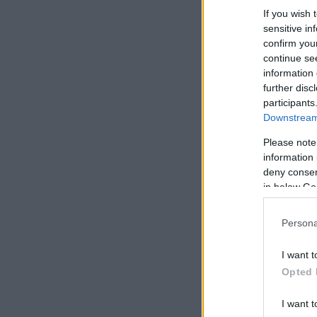
If you wish 
sensitive in
confirm you
continue se
information 
further disc
participants
Downstream 
Please note
information 
deny consent
in below Go
Persona
I want t
Opted 
I want t