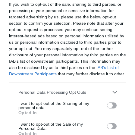
If you wish to opt-out of the sale, sharing to third parties, or
processing of your personal or sensitive information for
targeted advertising by us, please use the below opt-out
section to confirm your selection. Please note that after your
opt-out request is processed you may continue seeing
interest-based ads based on personal information utilized by
Αποκτήστε ένα από τα καλύτερα παιχνίδια για το Wii
us or personal information disclosed to third parties prior to
τώρα!
your opt-out. You may separately opt-out of the further
disclosure of your personal information by third parties on the
IAB’s list of downstream participants. This information may
Mario Kart (Wii)
also be disclosed by us to third parties on the
IAB’s List of
Downstream Participants
that may further disclose it to other
ή την έκδοση με το τιμονάκι
third parties.
Mario Kart + Wii Wheel
Please note that this website/app uses one or more Google
Personal Data Processing Opt Outs
services and may gather and store information including but
not limited to your visit or usage behaviour. You may click to
I want to opt-out of the Sharing of my
personal data.
grant or deny consent to Google and its third-party tags to
Opted In
use your data for below specified purposes in below Google
consent section.
I want to opt-out of the Sale of my
Personal Data.
Opted In