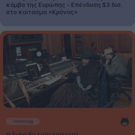
κόμβο της Ευρώπης - Επένδυση $3 δισ.
στο κοίτασμα «Κρόνος»
Technology
Η Suno θα ενσωματώνει