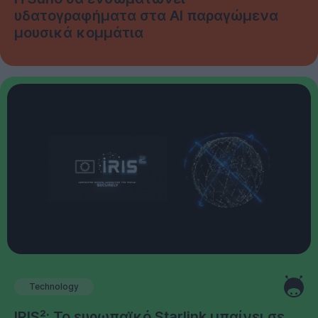
υδατογραφήματα στα AI παραγώμενα
μουσικά κομμάτια
Technology
IRIS²: Το ευρωπαϊκό Starlink μπαίνει σε