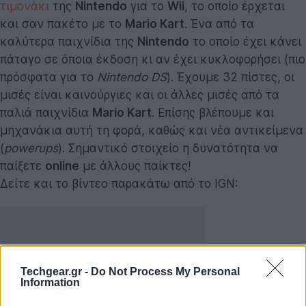
τιμονάκι
της
Nintendo
για το
Wii
, το οποίο έρχεται
και σαν πακέτο με το
Mario Kart
. Ένα από τα
καλύτερα παιχνίδια της
Νintendo
το οποίο έχει κάνει
πάταγο σε όποια έκδοση κι αν έχει κυκλοφορήσει (πιο
πρόσφατα για το
Nintendo DS
). Έχουμε 32 πίστες, οι
μισές είναι καινούργιες και οι άλλες μισές από τα
παλιά παιχνίδια
Μario Kart
. Επίσης βλέπουμε και
μηχανάκια αυτή τη φορά, καθώς και νέα αντικείμενα
(
powerups
). Σημαντικό στοιχείο η δυνατότητα να
παίξετε
online
με άλλους παίκτες!
Δείτε και το βίντεο παρακάτω από το IGN:
Techgear.gr -
Do Not Process My Personal
Information