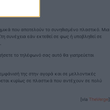
ημικά που αποτελούν το συνηθισμένο πλαστικό. Μια
Στη συνέχεια εάν εκτεθεί σε φως ή υποβληθεί σε
.
πήσετε το τηλέφωνό σας αυτό θα γιατρεύεται
 εμφάνισή της στην αγορά και σε μελλοντικές
έρεται κυρίως σε πλαστικά που αντέχουν σε πολύ
[via
TheVerge
]