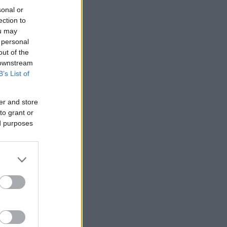
sonal or
ection to
ou may
 personal
out of the
 downstream
B’s List of
er and store
to grant or
ed purposes