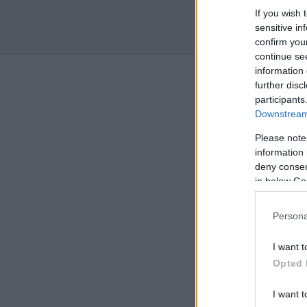
If you wish 
sensitive in
confirm you
continue se
information 
further disc
participants
Downstream 
Please note
information 
deny consent
in below Go
Persona
I want t
Opted 
I want t