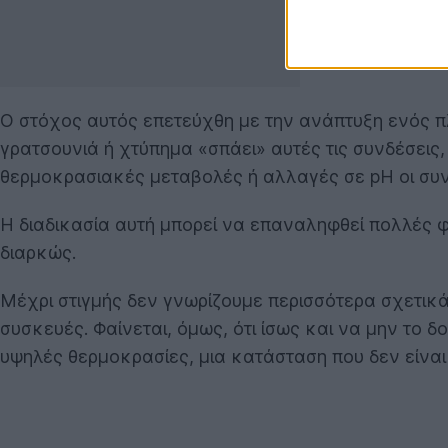
Ο στόχος αυτός επετεύχθη με την ανάπτυξη ενός π
γρατσουνιά ή χτύπημα «σπάει» αυτές τις συνδέσεις
θερμοκρασιακές μεταβολές ή αλλαγές σε pH οι συν
Η διαδικασία αυτή μπορεί να επαναληφθεί πολλές φ
διαρκώς.
Μέχρι στιγμής δεν γνωρίζουμε περισσότερα σχετικά
συσκευές. Φαίνεται, όμως, ότι ίσως και να μην το
υψηλές θερμοκρασίες, μια κατάσταση που δεν είναι 