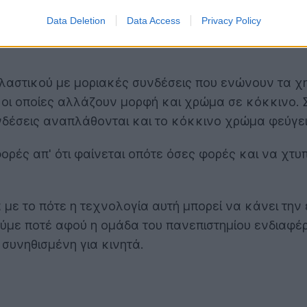
Data Deletion
Data Access
Privacy Policy
λαστικού με μοριακές συνδέσεις που ενώνουν τα χ
, οι οποίες αλλάζουν μορφή και χρώμα σε κόκκινο. 
δέσεις αναπλάθονται και το κόκκινο χρώμα φεύγει
ορές απ' ότι φαίνεται οπότε όσες φορές και να χτυ
 με το πότε η τεχνολογία αυτή μπορεί να κάνει την
 δούμε ποτέ αφού η ομάδα του πανεπιστημίου ενδιαφ
συνηθισμένη για κινητά.