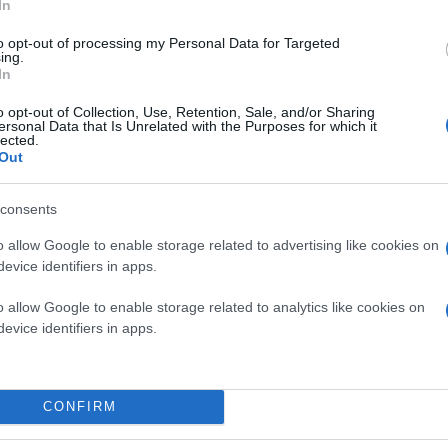
In
to opt-out of processing my Personal Data for Targeted
ing.
In
o opt-out of Collection, Use, Retention, Sale, and/or Sharing
ersonal Data that Is Unrelated with the Purposes for which it
lected.
ρι των ΗΠΑ παρουσίασαν έρευνα σύμφωνα με την οπ
Out
ι όταν εκτεθεί σε φως.
consents
φύση με το να εκπέμπει ένα κόκκινο σήμα όταν κατ
o allow Google to enable storage related to advertising like cookies on
evice identifiers in apps.
o allow Google to enable storage related to analytics like cookies on
evice identifiers in apps.
CONFIRM