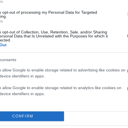
In
ιομηχανικές εγκαταστάσεις και άλματα πάνω από 
to opt-out of processing my Personal Data for Targeted
κηνής σημαίνει ότι το περιθώριο λάθους είναι μηδαμ
ing.
In
o opt-out of Collection, Use, Retention, Sale, and/or Sharing
ersonal Data that Is Unrelated with the Purposes for which it
lected.
Out
consents
o allow Google to enable storage related to advertising like cookies on
evice identifiers in apps.
o allow Google to enable storage related to analytics like cookies on
evice identifiers in apps.
CONFIRM