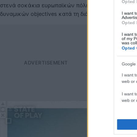
Opted 
στενά σοκάκια ευρωπαϊκών πόλεων, εκρήξεις σε β
I want 
δυναμικών objectives κατά τη διάρκεια της ίδιας σ
Advertis
Opted 
I want t
of my P
was col
Opted 
Google 
I want t
web or d
I want t
web or d