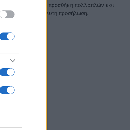
κινούμενα τρένα. Η προσθήκη πολλαπλών και
ινό, απαιτώντας απόλυτη προσήλωση.