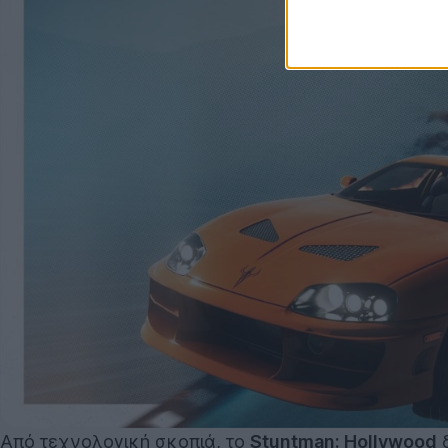
Από τεχνολογική σκοπιά, το
Stuntman: Hollywood
δ