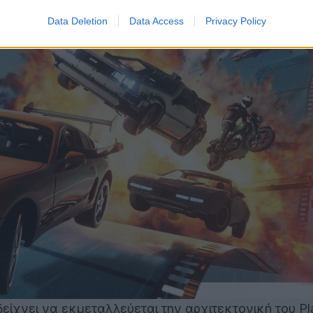
Data Deletion
Data Access
Privacy Policy
είχνει να εκμεταλλεύεται την αρχιτεκτονική του Pl