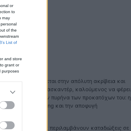
sonal or
ection to
ou may
 personal
out of the
 downstream
B’s List of
er and store
to grant or
ed purposes
ranchise που βασίζεται στην απόλυτη ακρίβεια και
νός επαγγελματία κασκαντέρ, καλούμενος να φέρει
ameplay διατηρεί τον πυρήνα των προκατόχων του: η
ng, τα ακριβή drifting και την αποφυγή
λόντων. Τα σκηνικά περιλαμβάνουν καταδιώξεις σε