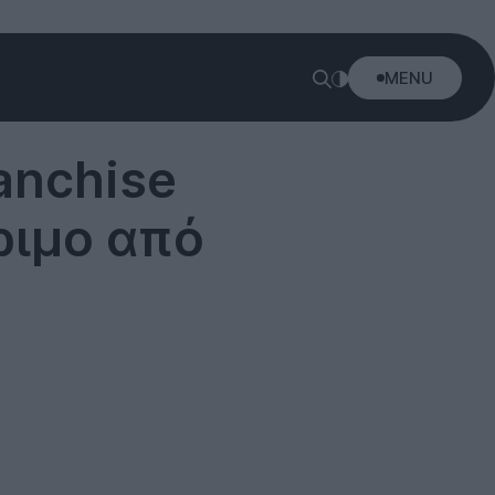
MENU
anchise
ριμο από