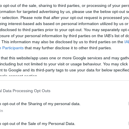
to opt-out of the sale, sharing to third parties, or processing of your per
formation for targeted advertising by us, please use the below opt-out s
r selection. Please note that after your opt-out request is processed y
eing interest-based ads based on personal information utilized by us or
disclosed to third parties prior to your opt-out. You may separately opt-
losure of your personal information by third parties on the IAB’s list of
. This information may also be disclosed by us to third parties on the
IA
Participants
that may further disclose it to other third parties.
 that this website/app uses one or more Google services and may gath
including but not limited to your visit or usage behaviour. You may click 
 to Google and its third-party tags to use your data for below specifi
ogle consent section.
φατο
State of Play
επιβεβαιώνει την επιστροφή ενός f
an: Hollywood
, ο παίκτης αναλαμβάνει τον ρόλο ε
l Data Processing Opt Outs
ηρές οδηγίες απαιτητικών σκηνοθετών. Η δομή του g
 πλατό, όπου η επιτυχία κρίνεται από το σωστό timi
o opt-out of the Sharing of my personal data.
In
o opt-out of the Sale of my Personal Data.
ημιουργία πολύ πιο περίπλοκων και πυκνών περιβαλ