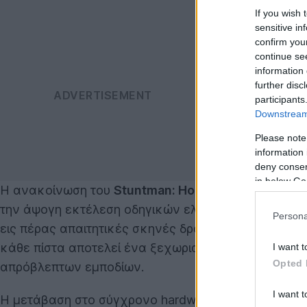
If you wish 
sensitive in
confirm you
continue se
information 
further disc
participants
Downstream 
Please note
information 
deny consent
in below Go
Η ανακοίνωση του
Stuntman: Hollywood
στο πρόσ
την άψογη εκτέλεση οδηγικών ελιγμών. Στο
Stuntm
Persona
εις πέρας απαιτητικές σκηνές δράσης υπό τις αυστ
κάθε πίστα αποτελεί ένα ξεχωριστό κινηματογραφικό
I want t
Opted 
απρόβλεπτων εμποδίων.
I want t
Η μετάβαση στο σύγχρονο hardware επιτρέπει τη δ