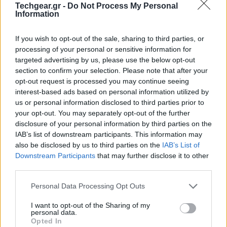
Techgear.gr -
Do Not Process My Personal
υπολογισμούς τους, αυτή τη στιγμή υπάρχουν
Information
εγκατεστημένοι περισσότεροι από 200 εκατ. media
players και streamers που τρέχουν το κακόβουλο
If you wish to opt-out of the sale, sharing to third parties, or
λογισμικό, με αποτέλεσμα να αναγνωρίζεται ως η πιο
processing of your personal or sensitive information for
εύκολα διαδεδομένη ευπάθεια των τελευταίων ετών.
targeted advertising by us, please use the below opt-out
section to confirm your selection. Please note that after your
opt-out request is processed you may continue seeing
interest-based ads based on personal information utilized by
us or personal information disclosed to third parties prior to
your opt-out. You may separately opt-out of the further
disclosure of your personal information by third parties on the
IAB’s list of downstream participants. This information may
also be disclosed by us to third parties on the
IAB’s List of
Downstream Participants
that may further disclose it to other
third parties.
Please note that this website/app uses one or more Google
Personal Data Processing Opt Outs
services and may gather and store information including but
not limited to your visit or usage behaviour. You may click to
I want to opt-out of the Sharing of my
personal data.
grant or deny consent to Google and its third-party tags to
Opted In
use your data for below specified purposes in below Google