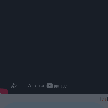
[
via
]