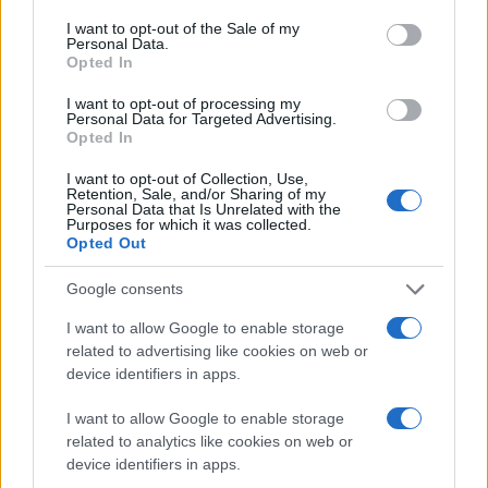
consent section.
I want to opt-out of the Sale of my
Personal Data.
Opted In
I want to opt-out of processing my
Personal Data for Targeted Advertising.
Opted In
Σε αντίθεση με τις συνηθισμένες επιθέσεις, δηλαδή να
I want to opt-out of Collection, Use,
Retention, Sale, and/or Sharing of my
ξεγελάσεις κάποιον χρήστη να επισκεφθεί μια
Personal Data that Is Unrelated with the
Purposes for which it was collected.
κακόβουλη ιστοσελίδα ή να τρέξει ένα κακόβουλο
Opted Out
αρχείο στον υπολογιστή του, οι hackers έχουν
Google consents
επιλέξει τα αρχεία υποτίτλων επειδή πρόκειται για
απλά κείμενα με αποτέλεσμα να αντιμετωπίζονται με
I want to allow Google to enable storage
εμπιστοσύνη τόσο από τους χρήστες, όσο και από το
related to advertising like cookies on web or
device identifiers in apps.
λογισμικό που τα διαβάζει. Σημειώστε, επίσης, ότι τα
προσπερνούν και τα διάφορα Anti-Virus προγράμματα
I want to allow Google to enable storage
χωρίς να τα ελέγχουν σε βάθος, αφήνοντας έτσι
related to analytics like cookies on web or
εκτεθειμένους τους χρήστες.
device identifiers in apps.