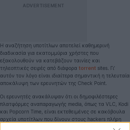
Η αναζήτηση υποτίτλων αποτελεί καθημερινή
διαδικασία για εκατομμύρια χρήστες που
εξακολουθούν να κατεβάζουν ταινίες και
τηλεοπτικές σειρές από διάφορα
torrent
sites. Γι'
αυτόν τον λόγο είναι ιδιαίτερα σημαντική η τελευταία
αποκάλυψη των ερευνητών της Check Point.
Οι ερευνητές ανακάλυψαν ότι οι δημοφιλέστερες
πλατφόρμες αναπαραγωγής media, όπως τα VLC, Kodi
και Popcorn Time, είναι εκτεθειμένες σε κακόβουλα
αρχεία υποτίτλων που δίνουν στους hackers πλήρη
πρόσβαση στη συσκευή του χρήστη. Σύμφωνα με τους