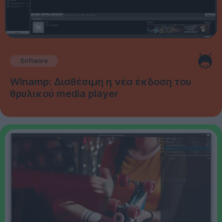
Software
Winamp: Διαθέσιμη η νέα έκδοση του
θρυλικού media player