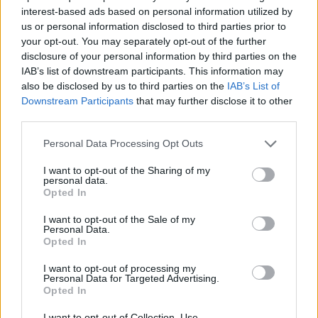
interest-based ads based on personal information utilized by
us or personal information disclosed to third parties prior to
Το μπόνους περιεχόμενο, το οποίο περιλαμβάνει
your opt-out. You may separately opt-out of the further
παρασκήνια από τη δημιουργία του τίτλου και
disclosure of your personal information by third parties on the
συνεντεύξεις των voice actors, αποτελεί μια
IAB’s list of downstream participants. This information may
σημαντική προσθήκη για τους συλλέκτες και τους
also be disclosed by us to third parties on the
IAB’s List of
Downstream Participants
that may further disclose it to other
φανατικούς της ιστορίας του στούντιο.
third parties.
Σε ό,τι αφορά το
The Wolf Among Us 2
, το sequel
Please note that this website/app uses one or more Google
Personal Data Processing Opt Outs
ακολουθεί ξανά τα χνάρια του Bigby Wolf (του άλλοτε
services and may gather and store information including but
not limited to your visit or usage behaviour. You may click to
I want to opt-out of the Sharing of my
Κακού Λύκου των παραμυθιών) στην προσπάθεια του
personal data.
grant or deny consent to Google and its third-party tags to
να διατηρήσει την τάξη στο Fabletown, τη μυστική
Opted In
use your data for below specified purposes in below Google
κοινότητα των χαρακτήρων παραμυθιών στη Νέα
consent section.
I want to opt-out of the Sale of my
Υόρκη, με τα γεγονότα να λαμβάνουν χώρα μετά την
Personal Data.
Opted In
ολοκλήρωση του παιχνιδιού του 2013, εξερευνώντας
νέες δυναμικές.
I want to opt-out of processing my
Personal Data for Targeted Advertising.
Opted In
Η πλοκή βρίσκει τη Snow White (Χιονάτη) να
δυσκολεύεται να διατηρήσει την επιρροή της και να
I want to opt-out of Collection, Use,