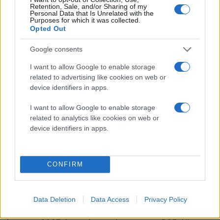
Retention, Sale, and/or Sharing of my
κρατήσει την τάξη. Σύμφωνα με την επίσημη σύνοψη
Personal Data that Is Unrelated with the
Purposes for which it was collected.
της Telltale:
"Όταν μια βάναυση σειρά εγκλημάτων
Opted Out
απειλεί να διαρρήξει την εύθραυστη ισορροπία που
Google consents
συγκρατεί το Fabletown, ο Bigby Wolf παρασύρεται σε
μια επικίνδυνη συνωμοσία που φτάνει βαθιά στον
I want to allow Google to enable storage
εγκληματικό υπόκοσμο της πόλης"
.
related to advertising like cookies on web or
device identifiers in apps.
Η κεντρική θεματική του δεύτερου μέρους φαίνεται
I want to allow Google to enable storage
να εστιάζει στην εσωτερική σύγκρουση του
related to analytics like cookies on web or
πρωταγωνιστή. Ο παίκτης θα κληθεί να αποφασίσει το
device identifiers in apps.
είδος του σερίφη που θέλει να ενσαρκώσει ο Bigby,
ισορροπώντας ανάμεσα στην επιβολή του νόμου και
την ενστικτώδη, ζωώδη φύση του. Το στοιχείο των
CONFIRM
ηθικών διλημμάτων και των συνεπειών θα παραμείνει
ο βασικός πυλώνας του gameplay.
Data Deletion
Data Access
Privacy Policy
Το
The Wolf Among Us 2
πρόκειται να κυκλοφορήσει