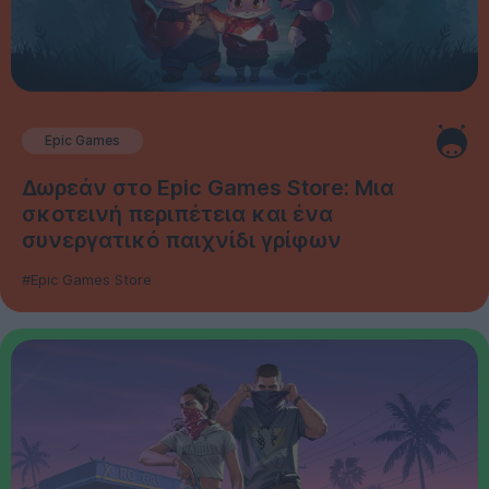
Epic Games
Δωρεάν στο Epic Games Store: Μια
σκοτεινή περιπέτεια και ένα
συνεργατικό παιχνίδι γρίφων
#Epic Games Store