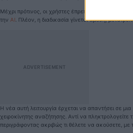
Μέχρι πρότινος, οι χρήστες έπρεπε να βασίζονται 
την
AI
. Πλέον, η διαδικασία γίνεται άμεση, μετατρ
Η νέα αυτή λειτουργία έρχεται να απαντήσει σε μι
χειροκίνητης αναζήτησης. Αντί να πληκτρολογείτε 
περιγράφοντας ακριβώς τι θέλετε να ακούσετε, με τ