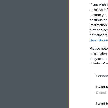
If you wish 
sensitive in
confirm you
continue se
information 
further disc
participants
Downstream 
Please note
information 
deny consent
in below Go
Persona
I want t
Opted 
I want t