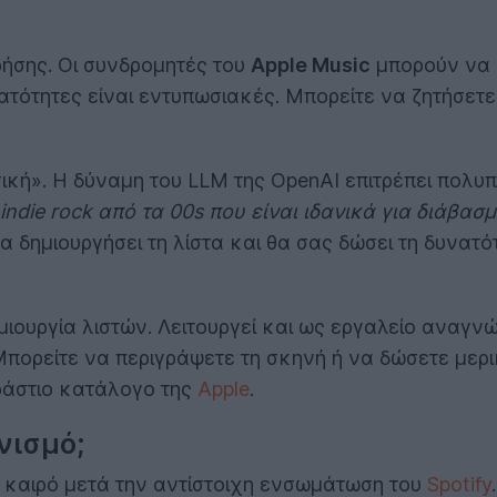
ρήσης. Οι συνδρομητές του
Apple Music
μπορούν να 
υνατότητες είναι εντυπωσιακές. Μπορείτε να ζητήσετε
σική». Η δύναμη του LLM της OpenAI επιτρέπει πολυ
 indie rock από τα 00s που είναι ιδανικά για διάβα
 δημιουργήσει τη λίστα και θα σας δώσει τη δυνατό
ημιουργία λιστών. Λειτουργεί και ως εργαλείο αναγν
 Μπορείτε να περιγράψετε τη σκηνή ή να δώσετε μερ
εράστιο κατάλογο της
Apple
.
νισμό;
γο καιρό μετά την αντίστοιχη ενσωμάτωση του
Spotify