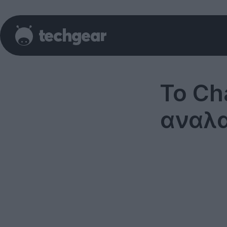
Το Ch
αναλα