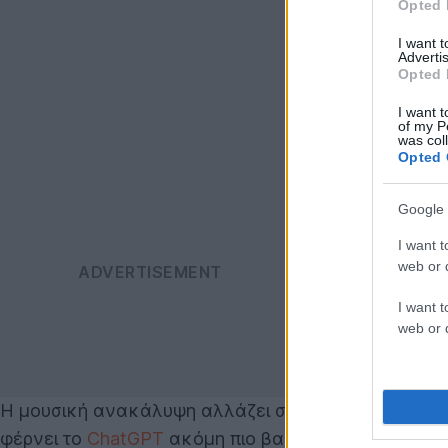
Opted 
I want 
Advertis
Opted 
I want t
of my P
was col
Opted 
Google 
I want t
web or d
I want t
web or d
Η μουσική ανακάλυψη αλλάζει σελίδα και περνάει 
φέρνει το
ChatGPT
ακόμη πιο βαθιά στην καθημερ