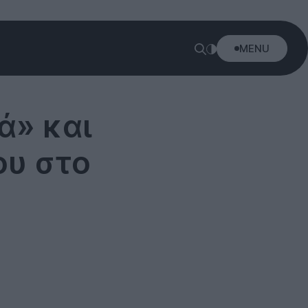
MENU
ά» και
ου στο