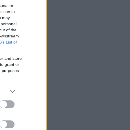
sonal or
ection to
ou may
 personal
out of the
 downstream
B’s List of
er and store
to grant or
ed purposes