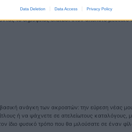
Data Deletion
Data Access
Privacy Policy
σε εξωτερικές εφαρμογές ή πολύπλοκες διαδικασίες 
έποντας το δημοφιλές chatbot στον απόλυτο μουσικό
α βασική ανάγκη των ακροατών: την εύρεση νέας μου
τίτλους ή να ψάχνετε σε ατελείωτους καταλόγους, 
ον ίδιο φυσικό τρόπο που θα μιλούσατε σε έναν φίλ