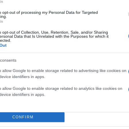
In
to opt-out of processing my Personal Data for Targeted
ing.
In
o opt-out of Collection, Use, Retention, Sale, and/or Sharing
ersonal Data that Is Unrelated with the Purposes for which it
lected.
Out
consents
o allow Google to enable storage related to advertising like cookies on
evice identifiers in apps.
o allow Google to enable storage related to analytics like cookies on
evice identifiers in apps.
CONFIRM
στα χέρια της γενετικής τεχνητής νοημοσύνης. Η O
ινότητα των χρηστών, ενσωματώνοντας πλέον πλήρ