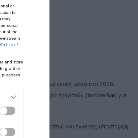
sonal or
ection to
ou may
 personal
out of the
 downstream
B’s List of
er and store
to grant or
ed purposes
θούν οι υπόλοιπες συσκευές μέσα στο 2026.
ρο, με ειδική μπάρα εργασιών (bubble bar) για
green screen.
ιακό gamepad στο κάτω) και εγγενής υποστήριξη