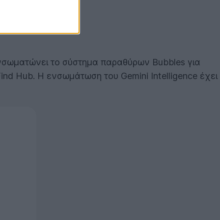
 ενσωματώνει το σύστημα παραθύρων Bubbles για
ind Hub. Η ενσωμάτωση του Gemini Intelligence έχει