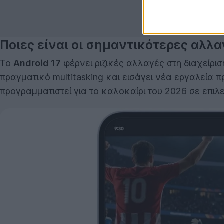
Ποιες είναι οι σημαντικότερες αλλαγ
Το
Android 17
φέρνει ριζικές αλλαγές στη διαχείρι
πραγματικό multitasking και εισάγει νέα εργαλεία 
προγραμματιστεί για το καλοκαίρι του 2026 σε επι