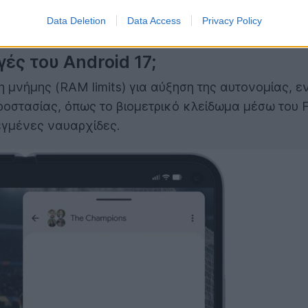
Data Deletion
Data Access
Privacy Policy
ές του Android 17;
ση μνήμης (RAM limits) για αύξηση της αυτονομίας,
προστασίας, όπως το βιομετρικό κλείδωμα μέσω του F
λεγμένες ναυαρχίδες.