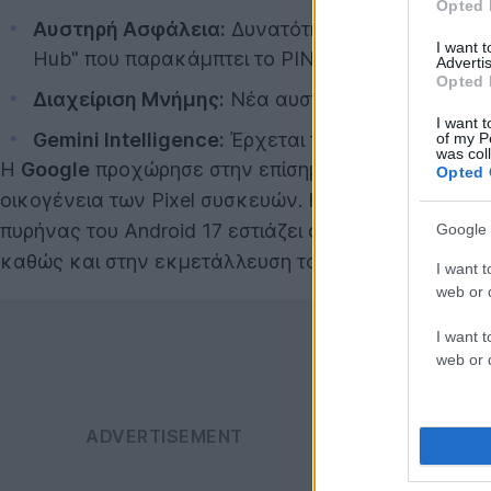
Opted 
Αυστηρή Ασφάλεια:
Δυνατότητα κοινοποίησης μ
I want 
Hub" που παρακάμπτει το PIN.
Advertis
Opted 
Διαχείριση Μνήμης:
Νέα αυστηρά όρια στη χρήσ
I want t
Gemini Intelligence:
Έρχεται το καλοκαίρι σε ε
of my P
was col
Η
Google
προχώρησε στην επίσημη διάθεση του
And
Opted 
οικογένεια των Pixel συσκευών. Η φετινή αναβάθμ
πυρήνας του Android 17 εστιάζει στην επιθετική δι
Google 
καθώς και στην εκμετάλλευση του διαθέσιμου χώρο
I want t
web or d
I want t
web or d