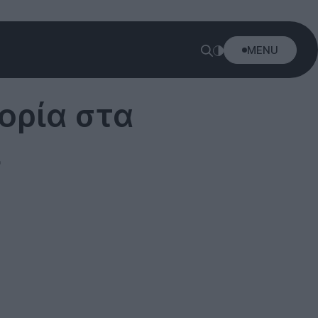
MENU
ορία στα
ι