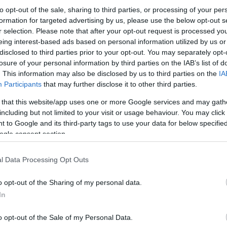
to opt-out of the sale, sharing to third parties, or processing of your per
formation for targeted advertising by us, please use the below opt-out s
r selection. Please note that after your opt-out request is processed y
eing interest-based ads based on personal information utilized by us or
disclosed to third parties prior to your opt-out. You may separately opt-
losure of your personal information by third parties on the IAB’s list of
. This information may also be disclosed by us to third parties on the
IA
Participants
that may further disclose it to other third parties.
 that this website/app uses one or more Google services and may gath
including but not limited to your visit or usage behaviour. You may click 
 to Google and its third-party tags to use your data for below specifi
ogle consent section.
ίθεται από σήμερα στις συσκευές Pixel, ενώ ακολου
ου μετατρέπει κάθε εφαρμογή σε αιωρούμενο παράθυ
l Data Processing Opt Outs
o opt-out of the Sharing of my personal data.
αι εμπρόσθιας κάμερας χωρίς την ανάγκη χρήσης 
In
50 για αναδιπλούμενα (παιχνίδι στο πάνω μισό, ψηφ
o opt-out of the Sale of my Personal Data.