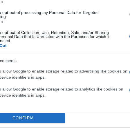
In
εμονωμένων επαφών, προσωρινή πρόσβαση στην τοπ
to opt-out of processing my Personal Data for Targeted
ing.
In
η της RAM από τις εφαρμογές για δραστική μείωση
o opt-out of Collection, Use, Retention, Sale, and/or Sharing
πιλεγμένες προηγμένες συσκευές για προληπτική εκ
ersonal Data that Is Unrelated with the Purposes for which it
lected.
roid 17
, της νέας μεγάλης έκδοσης του λειτουργικο
Out
ιση επικεντρώνεται στην πρακτικότητα, αφήνοντας 
αχείριση της μνήμης RAM, στην προστασία των προσω
consents
υ των foldable συσκευών.
o allow Google to enable storage related to advertising like cookies on
evice identifiers in apps.
o allow Google to enable storage related to analytics like cookies on
evice identifiers in apps.
CONFIRM