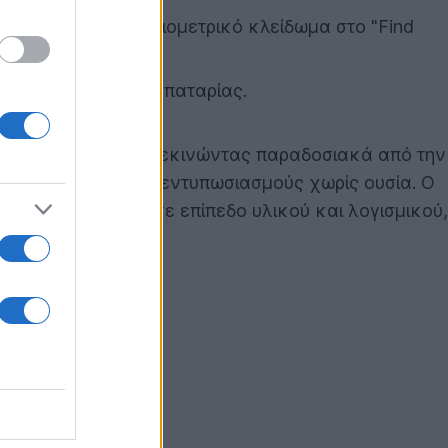
οθεσία και νέο βιομετρικό κλείδωμα στο "Find
 της κατανάλωσης μπαταρίας.
τέλεση εργασιών.
ύ της συστήματος, ξεκινώντας παραδοσιακά από την
στο παρελθόν τους εντυπωσιασμούς χωρίς ουσία. Ο
πικών δεδομένων σε επίπεδο υλικού και λογισμικού,