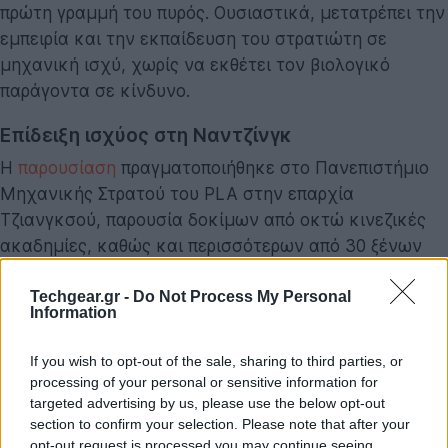
πρώτη γραμμή του πυρός. Ουσιαστικά, μετατρέπει την
εμπειρία και την εκπαίδευση του στρατιώτη σε
μηχανική ισχύ, χωρίς να εκθέτει τον βιολογικό
παράγοντα σε κίνδυνο.
Επίδειξη ισχύος στη Ναντζίνγκ
Η
παρουσίαση
πραγματοποιήθηκε στο Πανεπιστήμιο
Μηχανικής Στρατού του PLA στην επαρχία
Τζιανγκσού, παρουσία δοκίμων από οκτώ κινεζικές
ακαδημίες, καθώς και περισσότερων από 30 ξένων
δοκίμων από στρατιωτικές σχολές 13 διαφορετικών
χωρών.
Techgear.gr -
Do Not Process My Personal
Information
Κατά τη διάρκεια της επίδειξης, το ρομπότ κατέγραψε
If you wish to opt-out of the sale, sharing to third parties, or
και εκτέλεσε με επιτυχία ελιγμούς επίθεσης,
processing of your personal or sensitive information for
αποδεικνύοντας τη λειτουργικότητα του συστήματος
targeted advertising by us, please use the below opt-out
τηλεχειρισμού. Ωστόσο, η τεχνολογία φαίνεται να
section to confirm your selection. Please note that after your
opt-out request is processed you may continue seeing
βρίσκεται ακόμη σε στάδιο βελτιστοποίησης. Ένας