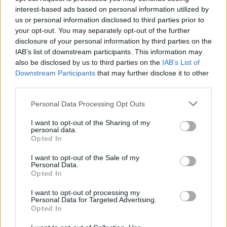
interest-based ads based on personal information utilized by
δόκιμος από το Μαρόκο, ο οποίος είχε την ευκαιρία
us or personal information disclosed to third parties prior to
να δοκιμάσει το σύστημα, σχολίασε πως, αν και
your opt-out. You may separately opt-out of the further
εντυπωσιακό, το ρομπότ έχει περιθώρια βελτίωσης. Ο
disclosure of your personal information by third parties on the
ίδιος τόνισε πως η εφαρμογή Τεχνητής Νοημοσύνης
IAB’s list of downstream participants. This information may
also be disclosed by us to third parties on the
IAB’s List of
(
AI
) σε σενάρια εφόδου και αναγνώρισης πεδίου θα
Downstream Participants
that may further disclose it to other
μπορούσε να εκτοξεύσει τις επιχειρησιακές
third parties.
δυνατότητες του μηχανήματος στο μέλλον.
Please note that this website/app uses one or more Google
Personal Data Processing Opt Outs
services and may gather and store information including but
Πέρα από τη μάχη σώμα με σώμα
not limited to your visit or usage behaviour. You may click to
I want to opt-out of the Sharing of my
personal data.
Η εκδήλωση στη Ναντζίνγκ δεν περιορίστηκε μόνο
grant or deny consent to Google and its third-party tags to
Opted In
στο ανθρωποειδές ρομπότ μάχης. Παρουσιάστηκαν
use your data for below specified purposes in below Google
consent section.
επίσης συστήματα εκκαθάρισης ναρκοπεδίων που
I want to opt-out of the Sale of my
Personal Data.
χρησιμοποιούν οπτική αναγνώριση μέσω AI για τον
Opted In
εντοπισμό θαμμένων εκρηκτικών μηχανισμών. Αυτό
I want to opt-out of processing my
καταδεικνύει μια ολιστική προσέγγιση από την
Personal Data for Targeted Advertising.
Opted In
πλευρά του PLA: τα ρομπότ δεν προορίζονται μόνο για
επιθετικές ενέργειες, αλλά και για την υποστήριξη και