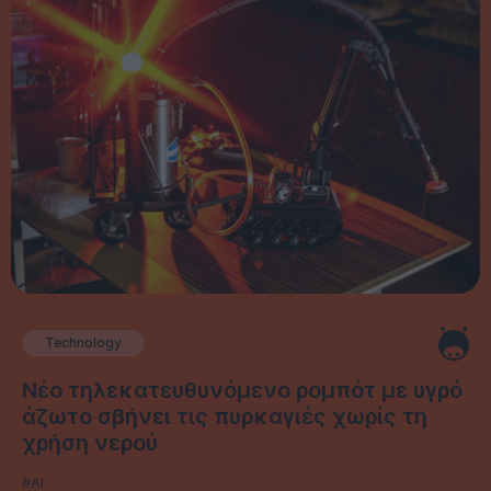
Technology
Νέο τηλεκατευθυνόμενο ρομπότ με υγρό
άζωτο σβήνει τις πυρκαγιές χωρίς τη
χρήση νερού
#AI