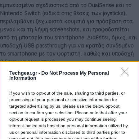
εμπνευσμένο σχεδιαστικά από το DualSense και το
Nintendo Switch (ειδικά στις θέσεις των joysticks),
περιλαμβάνει ξεχωριστά κουμπιά για πρόσβαση στα
μενού και τη λήψη screenshots, και τροφοδοτείται
από τη μπαταρία του smartphone. Διαθέτει, όμως, και
υποδοχή USB passthrough για να κρατάς συνδεμένο
το smartphone με τον φορτιστή, καθώς και υποδοχή
3.5mm για ακουστικά.
Techgear.gr -
Do Not Process My Personal
Information
If you wish to opt-out of the sale, sharing to third parties, or
processing of your personal or sensitive information for
targeted advertising by us, please use the below opt-out
section to confirm your selection. Please note that after your
opt-out request is processed you may continue seeing
interest-based ads based on personal information utilized by
us or personal information disclosed to third parties prior to
your opt-out. You may separately opt-out of the further