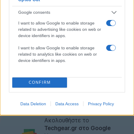
ένα μέρος και προσφέρει ορισμένα εξτραδάκια, όπως
1 μήνα δωρεάν Google Play Pass ή 1 μήνα δωρεάν στο
Google consents
Apple Arcade, καθώς και 3 μήνες συνδρομή στο
I want to allow Google to enable storage
Discord Nitro.
related to advertising like cookies on web or
device identifiers in apps.
Η τιμή του
Backbone One - PlayStation Edition
για
συσκευές Android ορίστηκε στα $99.99 (όσο και για
I want to allow Google to enable storage
τα iPhone δηλαδή).
related to analytics like cookies on web or
device identifiers in apps.
CONFIRM
Data Deletion
Data Access
Privacy Policy
Ακολουθήστε το
Techgear.gr στο Google