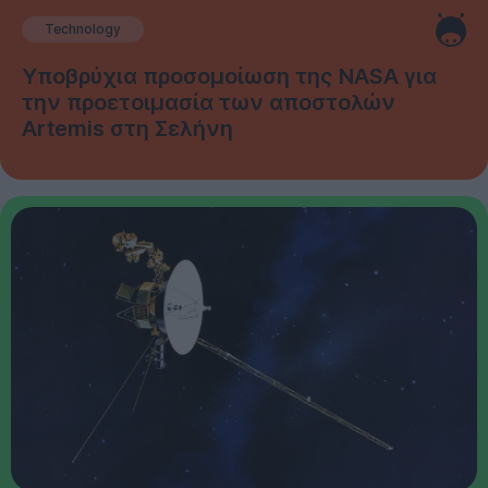
Technology
Υποβρύχια προσομοίωση της NASA για
την προετοιμασία των αποστολών
Artemis στη Σελήνη