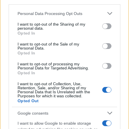
third parties.
ταχύτητες δεκάδων χιλιάδων χιλιομέτρων την ώρα
μπορεί να προκαλέσει εκπομπή κόκκινου φωτός,
Please note that this website/app uses one or more Google
Personal Data Processing Opt Outs
αποτέλεσμα της αντίδρασης μεταξύ του
services and may gather and store information including but
not limited to your visit or usage behaviour. You may click to
I want to opt-out of the Sharing of my
ατμοσφαιρικού οξυγόνου και αζώτου.
personal data.
grant or deny consent to Google and its third-party tags to
Opted In
use your data for below specified purposes in below Google
Ένα ακόμη ενδιαφέρον στοιχείο αυτού του
consent section.
I want to opt-out of the Sale of my
φαινομένου είναι ο απρόβλεπτος χαρακτήρας του. Την
Personal Data.
Opted In
ώρα της εμφάνισης δεν υπήρχε ενεργή μεγάλη βροχή
μετεώρων, όπως οι Περσείδες ή οι Λυρίδες, γεγονός
I want to opt-out of processing my
Personal Data for Targeted Advertising.
που δείχνει ότι πρόκειται για έναν σποραδικό
Opted In
μετεωρίτη, δηλαδή ένα τυχαίο θραύσμα κοσμικού
βράχου, άσχετο με κάποιον γνωστό σμήνος. Οι
I want to opt-out of Collection, Use,
Retention, Sale, and/or Sharing of my
επιστήμονες θεωρούν ότι αυτοί οι σποραδικοί
Personal Data that Is Unrelated with the
Purposes for which it was collected.
μετεωρίτες είναι απομεινάρια της δημιουργίας του
Opted Out
Ηλιακού Συστήματος, αρχαία θραύσματα που
Google consents
περιπλανώνται στο
Διάστημα
και περιμένουν μια
τυχαία αλλά θεαματική συνάντηση με την
I want to allow Google to enable storage