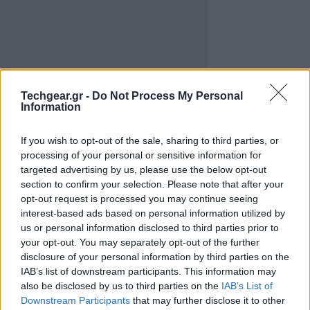
Techgear.gr -
Do Not Process My Personal
Information
If you wish to opt-out of the sale, sharing to third parties, or
processing of your personal or sensitive information for
targeted advertising by us, please use the below opt-out
Το χρώμα ενός μετεωρίτη εξαρτάται από πολλούς
section to confirm your selection. Please note that after your
παράγοντες, όπως η ταχύτητα εισόδου στην
opt-out request is processed you may continue seeing
ατμόσφαιρα, η πίεση που δημιουργεί ο αέρας και
interest-based ads based on personal information utilized by
φυσικά η χημική σύσταση του ίδιου του σώματος. Για
us or personal information disclosed to third parties prior to
your opt-out. You may separately opt-out of the further
παράδειγμα, η παρουσία νατρίου δίνει μια
disclosure of your personal information by third parties on the
πορτοκαλοκίτρινη απόχρωση, ενώ το μαγνήσιο
IAB’s list of downstream participants. This information may
εκπέμπει πράσινο φως. Επίσης, η συμπίεση του αέρα
also be disclosed by us to third parties on the
IAB’s List of
μπροστά από ένα αντικείμενο που ταξιδεύει με
Downstream Participants
that may further disclose it to other