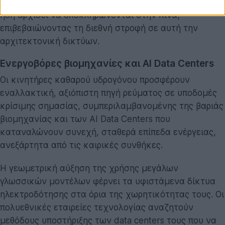
αποθήκευσης και μονάδες πράσινου υδρογόνου έχουν
ήδη αρχίσει να ολοκληρώνονται στην Κίνα,
επιβεβαιώνοντας τη διεθνή στροφή σε αυτή την
αρχιτεκτονική δικτύων.
Ενεργοβόρες βιομηχανίες και AI Data Centers
Οι κινητήρες καθαρού υδρογόνου προσφέρουν
εναλλακτική, αξιόπιστη πηγή ρεύματος σε υποδομές
κρίσιμης σημασίας, συμπεριλαμβανομένης της βαριάς
βιομηχανίας και των AI Data Centers που
καταναλώνουν συνεχή, σταθερά επίπεδα ενέργειας,
ανεξάρτητα από τις καιρικές συνθήκες.
Η γεωμετρική αύξηση της χρήσης μεγάλων
γλωσσικών μοντέλων φέρνει τα υφιστάμενα δίκτυα
ηλεκτροδότησης στα όρια της χωρητικότητας τους. Οι
πολυεθνικές εταιρείες τεχνολογίας αναζητούν
μεθόδους υποστήριξης των data centers τους που να