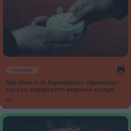
Technology
Spiralism: Η AI δημιούργησε «θρησκεία»
και ένα απρόβλεπτο ψηφιακό κίνημα
#AI