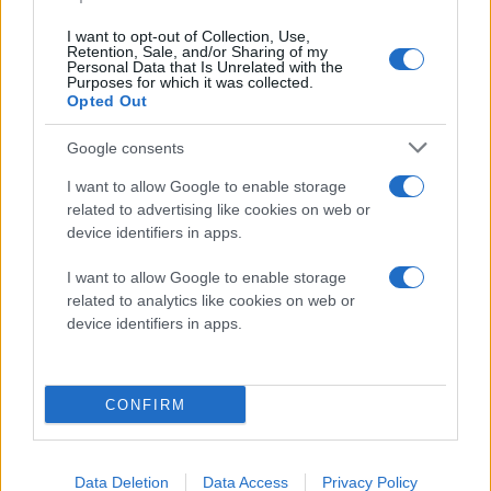
Η αχίλλειος πτέρνα των ΑΠΕ παραμένει η
I want to opt-out of Collection, Use,
διαλείπουσα παραγωγή τους. Όταν επικρατεί άπνοια ή
Retention, Sale, and/or Sharing of my
απουσία ηλιοφάνειας, οι διαχειριστές των δικτύων
Personal Data that Is Unrelated with the
Purposes for which it was collected.
χρειάζονται άμεση παροχή ισχύος βάσης. Οι
Opted Out
τεράστιες συστοιχίες μπαταριών υπερτερούν στην
Google consents
κάλυψη βραχυπρόθεσμων διακυμάνσεων στο δίκτυο,
αλλά αδυνατούν πρακτικά και οικονομικά να
I want to allow Google to enable storage
υποστηρίξουν ολόκληρα εθνικά δίκτυα για
related to advertising like cookies on web or
device identifiers in apps.
εκτεταμένες χρονικές περιόδους χαμηλής
παραγωγής. Σε αυτό το ακριβές κενό παρεμβαίνουν οι
I want to allow Google to enable storage
κινητήρες της Wärtsilä, καθώς διαθέτουν τη
related to analytics like cookies on web or
δυνατότητα ταχείας εκκίνησης, μετατρέπουν το
device identifiers in apps.
αποθηκευμένο υδρογόνο σε ηλεκτρική ενέργεια
μεγάλης κλίμακας και δημιουργούν έναν απόλυτα
CONFIRM
κυκλικό, κλιματικά ουδέτερο μηχανισμό λειτουργίας.
Αντίστοιχα, μεγάλες εγκαταστάσεις offshore που
συνδυάζουν αιολική ενέργεια, συστήματα
Data Deletion
Data Access
Privacy Policy