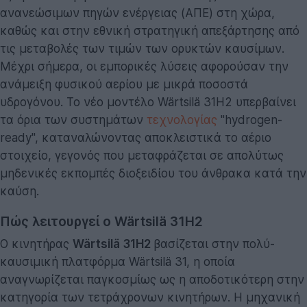
ανανεώσιμων πηγών ενέργειας (ΑΠΕ) στη χώρα,
καθώς και στην εθνική στρατηγική απεξάρτησης από
τις μεταβολές των τιμών των ορυκτών καυσίμων.
Μέχρι σήμερα, οι εμπορικές λύσεις αφορούσαν την
ανάμειξη φυσικού αερίου με μικρά ποσοστά
υδρογόνου. Το νέο μοντέλο Wärtsilä 31H2 υπερβαίνει
τα όρια των συστημάτων
τεχνολογίας
"hydrogen-
ready", καταναλώνοντας αποκλειστικά το αέριο
στοιχείο, γεγονός που μεταφράζεται σε απολύτως
μηδενικές εκπομπές διοξειδίου του άνθρακα κατά την
καύση.
Πώς λειτουργεί ο Wärtsilä 31H2
Ο κινητήρας
Wärtsilä 31H2
βασίζεται στην πολύ-
καυσιμική πλατφόρμα Wärtsilä 31, η οποία
αναγνωρίζεται παγκοσμίως ως η αποδοτικότερη στην
κατηγορία των τετράχρονων κινητήρων. Η μηχανική