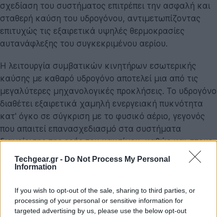
σχεδίαση του συστήματος επιτρέπει την ασφαλή και
σταθερή καύση του υδρογόνου, αντιμετωπίζοντας
επιτυχώς τις εξαιρετικά υψηλές θερμοκρασίες
αυτανάφλεξης του συγκεκριμένου αερίου.
Η λειτουργία συμβατικών κινητήρων εσωτερικής
καύσης με καθαρό υδρογόνο αποτελεί μια από τις
μεγαλύτερες μηχανολογικές προκλήσεις. Το υδρογόνο
διαθέτει εξαιρετικά χαμηλή ενεργειακή πυκνότητα
κατ' όγκο σε σύγκριση με το φυσικό αέριο, γεγονός
που απαιτεί επανασχεδιασμό στα συστήματα
διαχείρισης της ροής του καυσίμου, καθώς και στους
χρονισμούς των βαλβίδων ψεκασμού. Οι μηχανικοί
Techgear.gr -
Do Not Process My Personal
της Wärtsilä υλοποίησαν ειδικές τροποποιήσεις στη
Information
γεωμετρία των θαλάμων καύσης, ενώ ανέπτυξαν
If you wish to opt-out of the sale, sharing to third parties, or
εξειδικευμένο λογισμικό ελέγχου (ECU) που εγγυάται
processing of your personal or sensitive information for
τη σταθερότητα του κύκλου καύσης,
targeted advertising by us, please use the below opt-out
ελαχιστοποιώντας την καταπόνηση των μεταλλικών