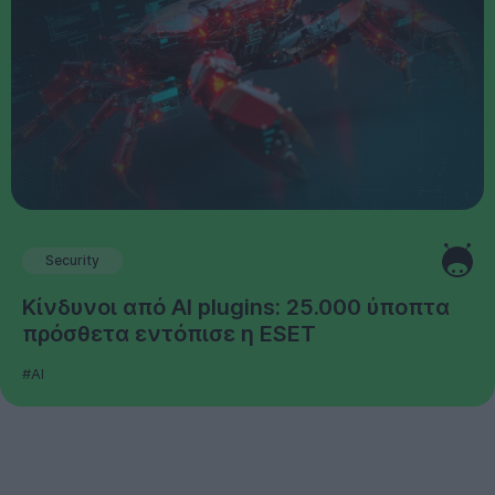
Security
Κίνδυνοι από AI plugins: 25.000 ύποπτα
πρόσθετα εντόπισε η ESET
#AI