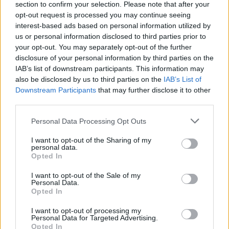
section to confirm your selection. Please note that after your
κραμάτων στο εσωτερικό του μπλοκ. Τα πρώτα
opt-out request is processed you may continue seeing
δεδομένα από τις εγκαταστάσεις του Bermeo
interest-based ads based on personal information utilized by
us or personal information disclosed to third parties prior to
πιστοποιούν ότι η πλατφόρμα διατηρεί πλήρως τα
your opt-out. You may separately opt-out of the further
πλεονεκτήματα θερμικής απόδοσης, προσφέροντας
disclosure of your personal information by third parties on the
γραμμική απόδοση ισχύος.
IAB’s list of downstream participants. This information may
also be disclosed by us to third parties on the
IAB’s List of
Ο ρόλος του πράσινου υδρογόνου στην
Downstream Participants
that may further disclose it to other
ενεργειακή αποθήκευση
third parties.
Έως το 2030, η παγκόσμια παραγωγή ανανεώσιμης
Please note that this website/app uses one or more Google
Personal Data Processing Opt Outs
services and may gather and store information including but
ενέργειας αναμένεται να αυξηθεί κατά 4.600 GW. Το
not limited to your visit or usage behaviour. You may click to
I want to opt-out of the Sharing of my
πράσινο υδρογόνο λειτουργεί ως μέσο μαζικής
personal data.
grant or deny consent to Google and its third-party tags to
Opted In
αποθήκευσης της πλεονάζουσας ενέργειας. Κατά τις
use your data for below specified purposes in below Google
ώρες μέγιστης αιολικής και ηλιακής παραγωγής, το
consent section.
I want to opt-out of the Sale of my
Personal Data.
ηλεκτρικό πλεόνασμα τροφοδοτεί μονάδες
Opted In
ηλεκτρόλυσης, διαχωρίζοντας το νερό σε οξυγόνο και
υδρογόνο.
I want to opt-out of processing my
Personal Data for Targeted Advertising.
Opted In