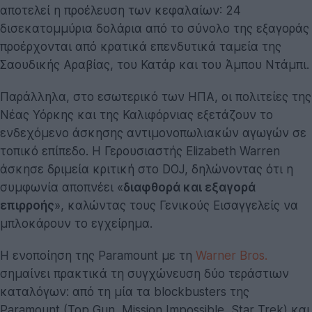
αποτελεί η προέλευση των κεφαλαίων: 24
δισεκατομμύρια δολάρια από το σύνολο της εξαγοράς
προέρχονται από κρατικά επενδυτικά ταμεία της
Σαουδικής Αραβίας, του Κατάρ και του Άμπου Ντάμπι.
Παράλληλα, στο εσωτερικό των ΗΠΑ, οι πολιτείες της
Νέας Υόρκης και της Καλιφόρνιας εξετάζουν το
ενδεχόμενο άσκησης αντιμονοπωλιακών αγωγών σε
τοπικό επίπεδο. Η Γερουσιαστής Elizabeth Warren
άσκησε δριμεία κριτική στο DOJ, δηλώνοντας ότι η
συμφωνία αποπνέει «
διαφθορά και εξαγορά
επιρροής
», καλώντας τους Γενικούς Εισαγγελείς να
μπλοκάρουν το εγχείρημα.
Η ενοποίηση της Paramount με τη
Warner Bros.
σημαίνει πρακτικά τη συγχώνευση δύο τεράστιων
καταλόγων: από τη μία τα blockbusters της
Paramount (Top Gun, Mission Impossible, Star Trek) και