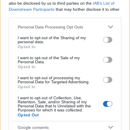
also be disclosed by us to third parties on the
IAB’s List of
εξαγορά της WBD, ωστόσο η Paramount κατέθεσε
Downstream Participants
that may further disclose it to other
υψηλότερη προσφορά. Το DOJ έκρινε ότι η ένωση
third parties.
δύο παραδοσιακών στούντιο εξισορροπεί
Please note that this website/app uses one or more Google
καλύτερα την αγορά από το να απορροφηθεί η
Personal Data Processing Opt Outs
services and may gather and store information including but
WBD από τον απόλυτο κυρίαρχο του streaming.
not limited to your visit or usage behaviour. You may click to
I want to opt-out of the Sharing of my
Η μετατόπιση του κοινού προς το streaming έχει
personal data.
grant or deny consent to Google and its third-party tags to
Opted In
κατακρημνίσει τα έσοδα της καλωδιακής
use your data for below specified purposes in below Google
τηλεόρασης. Ιστορικά, τα καλωδιακά δίκτυα
consent section.
I want to opt-out of the Sale of my
Personal Data.
διατηρούσαν τη δυναμική τους μέσω αποκλειστικών
Opted In
συμβολαίων για ζωντανές μεταδόσεις αθλητικών
I want to opt-out of processing my
γεγονότων και ειδήσεων. Σήμερα, ωστόσο,
Personal Data for Targeted Advertising.
πλατφόρμες όπως το YouTube, το TikTok (ως non-
Opted In
SVOD εναλλακτικές) αλλά και οι τεχνολογικοί
I want to opt-out of Collection, Use,
κολοσσοί όπως η Amazon και η Apple, διεκδικούν
Retention, Sale, and/or Sharing of my
Personal Data that Is Unrelated with the
άμεσα τα δικαιώματα αυτών των ζωντανών
Purposes for which it was collected.
Opted Out
μεταδόσεων.
Google consents