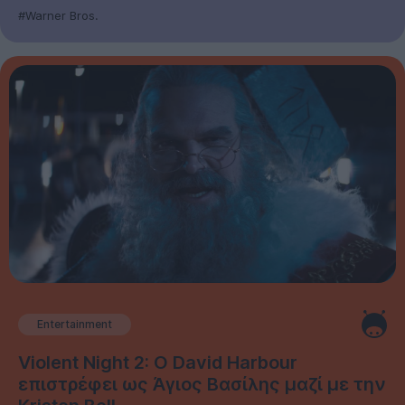
#Warner Bros.
Entertainment
Violent Night 2: Ο David Harbour
επιστρέφει ως Άγιος Βασίλης μαζί με την