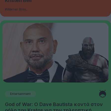
Kristen Bell
#Warner Bros.
Entertainment
God of War: Ο Dave Bautista κοντά στον
ρόλο του Kratos για την τηλεοπτική