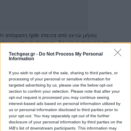
Η απόφαση ήρθε έπειτα από οκτώ μήνες
εξονυχιστικής έρευνας. Τα κύρια στοιχεία που
οδήγησαν στο «πράσινο φως» αφορούν αποκλειστικά
Techgear.gr -
Do Not Process My Personal
τη βιωσιμότητα των παραδοσιακών στούντιο στο
Information
σύγχρονο τεχνολογικό οικοσύστημα:
If you wish to opt-out of the sale, sharing to third parties, or
Η επιτροπή ανέλυσε πάνω από δύο εκατομμύρια
processing of your personal or sensitive information for
targeted advertising by us, please use the below opt-out
έγγραφα από 80 διαφορετικούς φορείς.
section to confirm your selection. Please note that after your
Η
Paramount
και η Warner Bros. αξιολογήθηκαν ως
opt-out request is processed you may continue seeing
«καθυστερημένοι παίκτες» στην αγορά του
interest-based ads based on personal information utilized by
us or personal information disclosed to third parties prior to
streaming, έχοντας αθροιστικά μικρότερη βάση
your opt-out. You may separately opt-out of the further
συνδρομητών από την πρώτη τριάδα της αγοράς.
disclosure of your personal information by third parties on the
Στα τέλη του 2025, το Netflix είχε επιχειρήσει την
IAB’s list of downstream participants. This information may