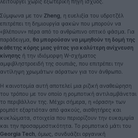
λειτουργεί χωρίς εξωτερική πηγή ισχύος.
Σύμφωνα με τον
Zheng
, η ευελιξία του υδροτζέλ
επιτρέπει τη δημιουργία φακών που μπορούν να
«βλέπουν» πέρα από το ανθρώπινο οπτικό φάσμα. Για
παράδειγμα,
θα μπορούσαν να μιμηθούν τη δομή της
κάθετης κόρης μιας γάτας για καλύτερη ανίχνευση
κίνησης
ή την ιδιόμορφη W-σχήματος
αμφιβληστροειδή της σουπιάς, που επιτρέπει την
αντίληψη χρωμάτων αόρατων για τον άνθρωπο.
Η καινοτομία αυτή αποτελεί μια ριζική αναθεώρηση
του τρόπου με τον οποίο η ρομποτική αντιλαμβάνεται
το περιβάλλον της. Μέχρι σήμερα, η «όραση» των
ρομπότ εξαρτιόταν από φακούς, αισθητήρες και
κυκλώματα, στοιχεία που περιορίζουν την ευκαμψία
και την προσαρμοστικότητα. Το ρομποτικό μάτι του
Georgia Tech
, όμως, συνδυάζει οργανική