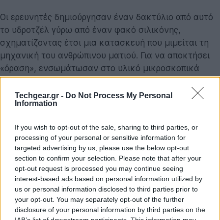
Οι ερευνητές δημιούργησαν έναν δακτύλιο από αυτό
το υδροτζέλ γύρω από έναν φακό σιλικόνης,
σχηματίζοντας έτσι μια κατασκευή που μιμείται τη
μηχανική του ανθρώπινου ματιού. Για να αποκτήσει
«όραση», ενσωμάτωσαν στο υλικό μικροσκοπικά
σωματίδια οξειδίου του γραφενίου, ένα σκούρο,
εξαιρετικά απορροφητικό υλικό. Όταν το φως πέσει
Techgear.gr -
Do Not Process My Personal
Information
πάνω του, τα σωματίδια θερμαίνονται, προκαλώντας
τη συρρίκνωση του υδροτζέλ και την αλλαγή του
If you wish to opt-out of the sale, sharing to third parties, or
σχήματος του φακού, έτσι ώστε να εστιάσει
processing of your personal or sensitive information for
αυτόματα. Μόλις το φως απομακρυνθεί, το υδροτζέλ
targeted advertising by us, please use the below opt-out
επανέρχεται στο αρχικό του σχήμα, αποδεσμεύοντας
section to confirm your selection. Please note that after your
opt-out request is processed you may continue seeing
την τάση και επαναφέροντας τον φακό.
interest-based ads based on personal information utilized by
us or personal information disclosed to third parties prior to
Με άλλα λόγια, το ρομποτικό μάτι «ζει» και αντιδρά
your opt-out. You may separately opt-out of the further
στο φως με τον ίδιο φυσικό τρόπο που το ανθρώπινο
disclosure of your personal information by third parties on the
μάτι προσαρμόζεται στα σκοτεινά και φωτεινά
IAB’s list of downstream participants. This information may