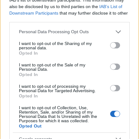
also be disclosed by us to third parties on the
IAB’s List of
περιβάλλοντα, αλλά
χωρίς καμία ηλεκτρονική
Downstream Participants
that may further disclose it to other
παρέμβαση
.
third parties.
Please note that this website/app uses one or more Google
Personal Data Processing Opt Outs
services and may gather and store information including but
not limited to your visit or usage behaviour. You may click to
I want to opt-out of the Sharing of my
personal data.
grant or deny consent to Google and its third-party tags to
Opted In
use your data for below specified purposes in below Google
consent section.
I want to opt-out of the Sale of my
Personal Data.
Στη μελέτη τους, ο
Zheng
και ο επιβλέπων καθηγητής
Opted In
του,
Shu Jia
, απέδειξαν ότι ο φακός αυτός μπορεί να
I want to opt-out of processing my
χρησιμοποιηθεί στη θέση γυάλινου φακού σε
Personal Data for Targeted Advertising.
Opted In
μικροσκόπιο. Τα αποτελέσματα ήταν εντυπωσιακά: η
συσκευή μπορούσε να εστιάσει σε αντικείμενα με
I want to opt-out of Collection, Use,
Retention, Sale, and/or Sharing of my
μέγεθος λίγων μικρομέτρων, όπως το διάκενο
Personal Data that Is Unrelated with the
Purposes for which it was collected.
τεσσάρων μικρομέτρων ανάμεσα στα νύχια ενός
Opted Out
κρότωνα ή τις ίνες ενός μύκητα πέντε μικρομέτρων.
Ακόμη και η λεπτή τρίχα στα πόδια ενός μυρμηγκιού