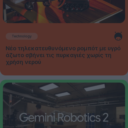
Technology
Νέο τηλεκατευθυνόμενο ρομπότ με υγρό
άζωτο σβήνει τις πυρκαγιές χωρίς τη
χρήση νερού