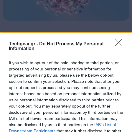
Πυρηνική Φυσική: Το «μαγικά» νούμερα
Techgear.gr -
Do Not Process My Personal
πίσω από τη σταθερότητα των ατόμων
Information
If you wish to opt-out of the sale, sharing to third parties, or
processing of your personal or sensitive information for
Από τη θεωρία στην πράξη
targeted advertising by us, please use the below opt-out
Τα τελευταία χρόνια έχουν προκύψει νέοι «μαγικοί
section to confirm your selection. Please note that after your
αριθμοί» για νετρόνια, όπως οι 14, 16, 32 και 34, σε
opt-out request is processed you may continue seeing
interest-based ads based on personal information utilized by
εξωτικά ισότοπα μακριά από τη σταθερότητα.
us or personal information disclosed to third parties prior to
Ωστόσο, η επιβεβαίωση νέων μαγικών αριθμών για
your opt-out. You may separately opt-out of the further
πρωτόνια ήταν πολύ πιο δύσκολη. Η θεωρία
disclosure of your personal information by third parties on the
προέβλεπε πως, λόγω της λεγόμενης πυρηνικής
IAB’s list of downstream participants. This information may
also be disclosed by us to third parties on the
IAB’s List of
κατοπτρικής συμμετρίας, ο αριθμός 14 στα πρωτόνια
Downstream Participants
that may further disclose it to other