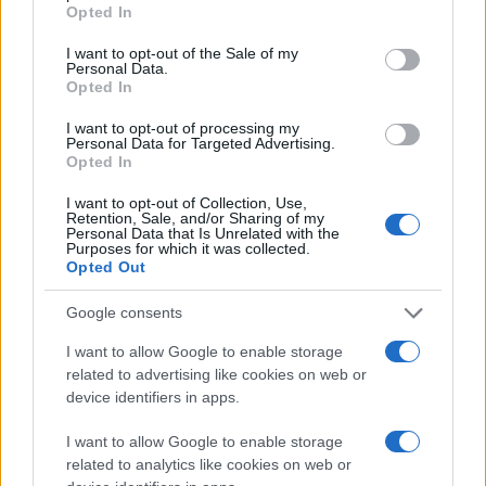
grant or deny consent to Google and its third-party tags to
Opted In
use your data for below specified purposes in below Google
consent section.
I want to opt-out of the Sale of my
Personal Data.
Opted In
I want to opt-out of processing my
Personal Data for Targeted Advertising.
Opted In
Ο νέος emulator είναι σημαντικά βελτιωμένος από την
προηγούμενη πρώιμη έκδοση και πραγματικά
I want to opt-out of Collection, Use,
Retention, Sale, and/or Sharing of my
μπορείτε να βιώσετε την εμπειρία του Firefox OS
Personal Data that Is Unrelated with the
Purposes for which it was collected.
(όπως address book, χάρτες, εφαρμογές από το
Opted Out
Firefox Marketplace
κ.ά) με την άνεση που σας
παρέχει ο web browser του υπολογιστή σας!
Google consents
I want to allow Google to enable storage
Για να δοκιμάσετε τον R2D2B2G emulator αρκεί να
related to advertising like cookies on web or
ανοίξετε τον Mozilla Firefox και να κατεβάσετε το
device identifiers in apps.
extension από
εδώ
.
I want to allow Google to enable storage
related to analytics like cookies on web or
[via
BlueSkyonMars
]