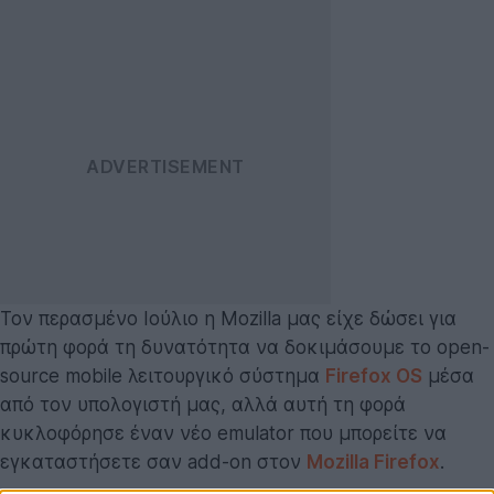
Τον περασμένο Ιούλιο η Mozilla μας είχε δώσει για
πρώτη φορά τη δυνατότητα να δοκιμάσουμε το open-
source mobile λειτουργικό σύστημα
Firefox OS
μέσα
από τον υπολογιστή μας, αλλά αυτή τη φορά
κυκλοφόρησε έναν νέο emulator που μπορείτε να
εγκαταστήσετε σαν add-on στον
Mozilla Firefox
.