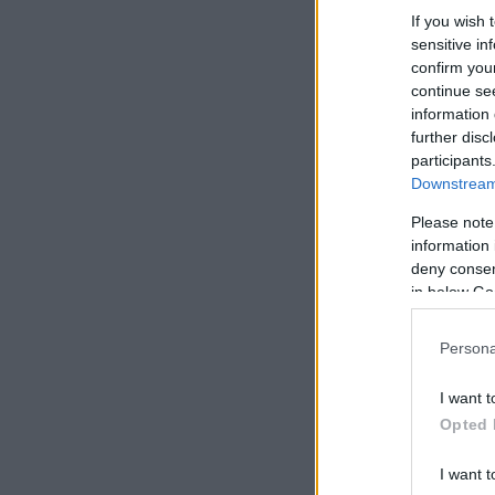
If you wish 
sensitive in
confirm you
continue se
information 
further disc
participants
Downstream 
Please note
information 
deny consent
in below Go
Persona
I want t
Opted 
I want t