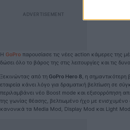
Η
GoPro
παρουσίασε τις νέες action κάμερες της μ
δώσει όλο το βάρος της στις λειτουργίες και τις δυν
Ξεκινώντας από τη
GoPro Hero 8
, η σημαντικότερη
εταιρεία κάνει λόγο για δραματική βελτίωση σε σύγκ
περιλαμβάνει νέο Boost mode και εξισορρόπηση α
της γωνίας θέασης, βελτιωμένο ήχο με ενισχυμένο
κανονικά τα Media Mod, Display Mod και Light Mod