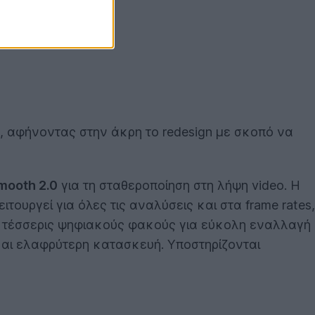
e, αφήνοντας στην άκρη το redesign με σκοπό να
mooth 2.0
για τη σταθεροποίηση στη λήψη video. H
τουργεί για όλες τις αναλύσεις και στα frame rates,
ι τέσσερις ψηφιακούς φακούς για εύκολη εναλλαγή
και ελαφρύτερη κατασκευή. Υποστηρίζονται