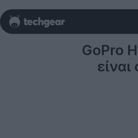
GoPro H
είναι