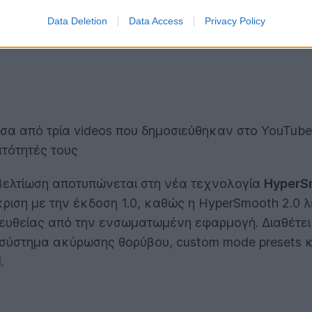
Data Deletion
Data Access
Privacy Policy
έσα από τρία videos που δημοσιεύθηκαν στο YouTub
ατότητές τους
 βελτίωση αποτυπώνεται στη νέα τεχνολογία
HyperS
ριση με την έκδοση 1.0, καθώς η HyperSmooth 2.0 λει
πευθείας από την ενσωματωμένη εφαρμογή. Διαθέτε
 σύστημα ακύρωσης θορύβου, custom mode presets 
.