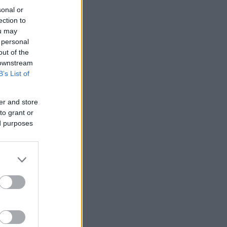
sonal or
ection to
ou may
 personal
out of the
 downstream
B’s List of
er and store
to grant or
ed purposes