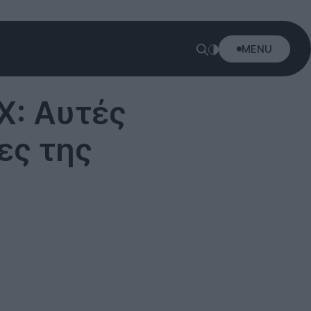
MENU
X: Αυτές
ες της