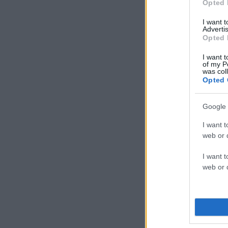
Opted 
I want 
Advertis
Opted 
I want t
of my P
was col
Opted 
Google 
I want t
web or d
I want t
web or d