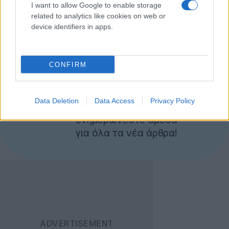
I want to allow Google to enable storage
αλλά γενικότερα η
σειρά HD
της
HTC
περιλαμβάνει
related to analytics like cookies on web or
high-end smartphones
που δε πρόκειται να μας
device identifiers in apps.
απογοητεύσουν!
Περισσότερες πληροφορίες σύντομα.
[πηγή
WMPoweruser
]
CONFIRM
Ακολουθήστε το
Techgear.gr στο Google
Data Deletion
Data Access
Privacy Policy
News
για να
ενημερώνεστε άμεσα
για όλα τα νέα άρθρα!