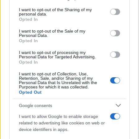
services and may gather and store information including but
not limited to your visit or usage behaviour. You may click to
I want to opt-out of the Sharing of my
personal data.
grant or deny consent to Google and its third-party tags to
Opted In
use your data for below specified purposes in below Google
consent section.
I want to opt-out of the Sale of my
Personal Data.
Opted In
I want to opt-out of processing my
Personal Data for Targeted Advertising.
Opted In
I want to opt-out of Collection, Use,
Retention, Sale, and/or Sharing of my
Personal Data that Is Unrelated with the
Purposes for which it was collected.
Σύμφωνα με τον κατάλογο, η
O2 Germany
θα
Opted Out
προσφέρει το νέο
smartphone
της
HTC
με
€79 για
διετές συμβόλαιο
με €20/μήνα, και
χωρίς συμβόλαιο
Google consents
σε τιμή
€559
.
I want to allow Google to enable storage
related to advertising like cookies on web or
Φυσικά, θα πρέπει να περιμένουμε τα τελικά
device identifiers in apps.
χαρακτηριστικά της συσκευής προτού αποφασίσουμε,