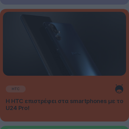
HTC
Η HTC επιστρέφει στα smartphones με το
U24 Pro!