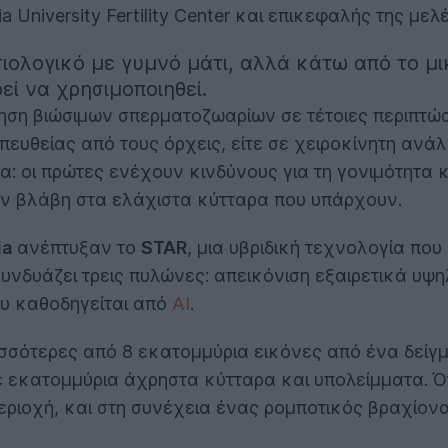
a University Fertility Center και επικεφαλής της μελ
ιολογικό με γυμνό μάτι, αλλά κάτω από το μ
εί να χρησιμοποιηθεί.
τηση βιώσιμων σπερματοζωαρίων σε τέτοιες περιπτώσ
πευθείας από τους όρχεις, είτε σε χειροκίνητη ανά
: οι πρώτες ενέχουν κινδύνους για τη γονιμότητα κ
υν βλάβη στα ελάχιστα κύτταρα που υπάρχουν.
ia
ανέπτυξαν το
STAR
, μια υβριδική τεχνολογία που
 συνδυάζει τρεις πυλώνες: απεικόνιση εξαιρετικά υ
ου καθοδηγείται από
AI
.
σσότερες από 8 εκατομμύρια εικόνες από ένα δείγ
κατομμύρια άχρηστα κύτταρα και υπολείμματα. Ότα
ιοχή, και στη συνέχεια ένας ρομποτικός βραχίονας