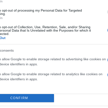
In
to opt-out of processing my Personal Data for Targeted
ing.
In
o opt-out of Collection, Use, Retention, Sale, and/or Sharing
ersonal Data that Is Unrelated with the Purposes for which it
lected.
Out
consents
o allow Google to enable storage related to advertising like cookies on
evice identifiers in apps.
o allow Google to enable storage related to analytics like cookies on
evice identifiers in apps.
τεχνητή νοημοσύνη έδωσε ελπίδα σε εκατομμύρια άν
CONFIRM
τας ανεπιτυχώς να αποκτήσει παιδί κατάφερε τελι