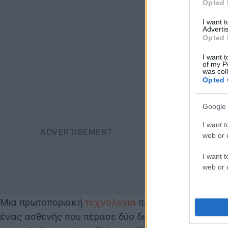
Opted 
I want 
Advertis
Opted 
I want t
of my P
was col
Opted 
Google 
I want t
web or d
I want t
web or d
Μια πρωτοποριακή
τεχνολογία
που βασίζεται στην 
ένας ασθενής που πέρασε δύο δεκαετίες προσπαθών