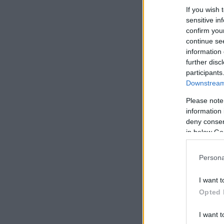
If you wish 
sensitive in
confirm you
continue se
information 
further disc
participants
Downstream 
Please note
information 
deny consent
in below Go
Persona
I want t
Opted 
I want t