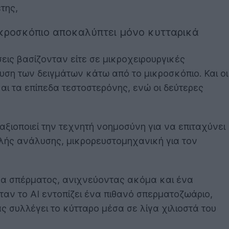
έτης,
ικροσκόπιο αποκαλύπτει μόνο κυτταρικά
εις βασίζονταν είτε σε μικροχειρουργικές
λυση των δειγμάτων κάτω από το μικροσκόπιο. Και οι
αι τα επίπεδα τεστοστερόνης, ενώ οι δεύτερες
 αξιοποιεί την τεχνητή νοημοσύνη για να επιταχύνει
ψηλής ανάλυσης, μικρορευστομηχανική για τον
μα σπέρματος, ανιχνεύοντας ακόμα και ένα
ν το AI εντοπίζει ένα πιθανό σπερματοζωάριο,
 συλλέγει το κύτταρο μέσα σε λίγα χιλιοστά του