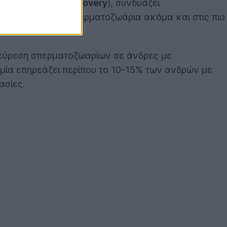
 Tracking and Recovery
), συνδυάζει
ανακτά βιώσιμα σπερματοζωάρια ακόμα και στις πιο
ανεύρεση σπερματοζωαρίων σε άνδρες με
μία επηρεάζει περίπου το 10-15% των ανδρών με
ασίες.