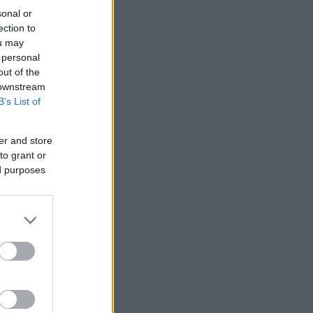
sonal or
ection to
ou may
 personal
out of the
 downstream
B’s List of
er and store
to grant or
ed purposes