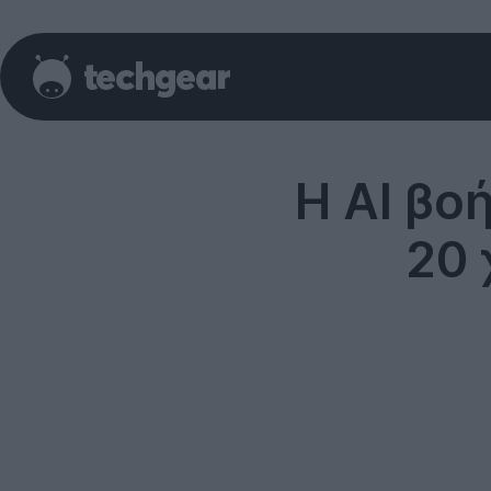
Η AI βο
20 