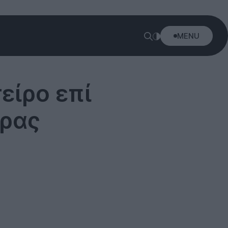
MENU
είρο επί
έρας