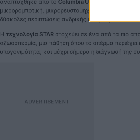
αναπτύχθηκε από το
Columbia University Fertility 
μικρορομποτική, μικρορευστομηχανική και αλγόριθμ
δύσκολες περιπτώσεις ανδρικής υπογονιμότητας.
Η
τεχνολογία STAR
στοχεύει σε ένα από τα πιο απ
αζωοσπερμία, μια πάθηση όπου το σπέρμα περιέχει
υπογονιμότητα, και μέχρι σήμερα η διάγνωσή της σ