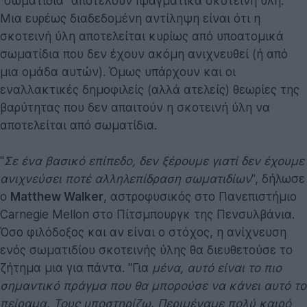
"σωματίδια" αποτελούν πραγματικά σκοτεινή ύλη.
Μια ευρέως διαδεδομένη αντίληψη είναι ότι η
σκοτεινή ύλη αποτελείται κυρίως από υποατομικά
σωματίδια που δεν έχουν ακόμη ανιχνευθεί (ή από
μια ομάδα αυτών). Όμως υπάρχουν και οι
εναλλακτικές δημοφιλείς (αλλά ατελείς) θεωρίες της
βαρύτητας που δεν απαιτούν η σκοτεινή ύλη να
αποτελείται από σωματίδια.
"
Σε ένα βασικό επίπεδο, δεν ξέρουμε γιατί δεν έχουμε
ανιχνεύσει ποτέ αλληλεπίδραση σωματιδίων
", δήλωσε
ο
Matthew Walker
, αστροφυσικός στο Πανεπιστήμιο
Carnegie Mellon στο Πίτσμπουργκ της Πενσυλβάνια.
Όσο φιλόδοξος και αν είναι ο στόχος, η ανίχνευση
ενός σωματιδίου σκοτεινής ύλης θα διευθετούσε το
ζήτημα μια για πάντα. "Για
μένα, αυτό είναι το πιο
σημαντικό πράγμα που θα μπορούσε να κάνει αυτό το
πείραμα. Τους υποστηρίζω. Περιμέναμε πολύ καιρό