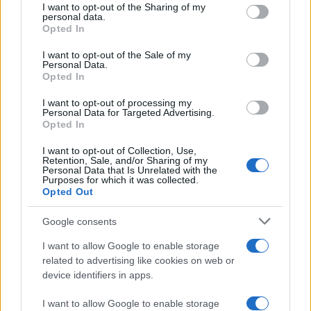
not limited to your visit or usage behaviour. You may click to
I want to opt-out of the Sharing of my
personal data.
grant or deny consent to Google and its third-party tags to
Opted In
use your data for below specified purposes in below Google
consent section.
I want to opt-out of the Sale of my
Personal Data.
Opted In
FCC: Ο νέος επιταχυντής σωματιδίων
για να εντοπιστεί σκοτεινή ύλη και
I want to opt-out of processing my
Personal Data for Targeted Advertising.
σκοτεινή ενέργεια
Opted In
I want to opt-out of Collection, Use,
Retention, Sale, and/or Sharing of my
Personal Data that Is Unrelated with the
Purposes for which it was collected.
Opted Out
Εξάλλου, ένα βασικό χαρακτηριστικό της σκοτεινής
Google consents
ύλης είναι το γεγονός ότι δεν αλληλεπιδρά με το φως,
σε αντίθεση με την "κανονική" ή βαρυονική ύλη που
I want to allow Google to enable storage
αποτελείται από πρωτόνια και ηλεκτρόνια. Αυτός
related to advertising like cookies on web or
device identifiers in apps.
είναι στην πραγματικότητα ο λόγος για τον οποίο
είναι πλήρως αόρατη σε εμάς.
I want to allow Google to enable storage