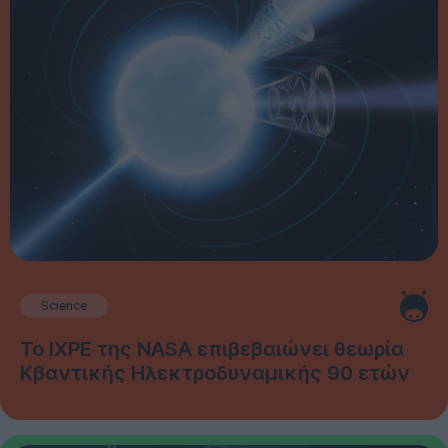
Science
Το IXPE της NASA επιβεβαιώνει θεωρία
Κβαντικής Ηλεκτροδυναμικής 90 ετών