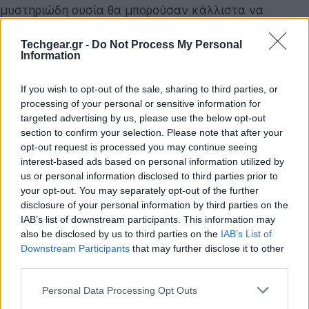
μυστηριώδη ουσία θα μπορούσαν κάλλιστα να
γλιστρήσουν μέσα από τα πετρώματα της Γης και να
Techgear.gr -
Do Not Process My Personal
περάσουν μέσα από τους ανιχνευτές που βρίσκονται
Information
ακόμη και κάτω από την επιφάνεια στο εργαστήριο
Jinping της Κίνας.
If you wish to opt-out of the sale, sharing to third parties, or
processing of your personal or sensitive information for
Διαβάστε επίσης
targeted advertising by us, please use the below opt-out
section to confirm your selection. Please note that after your
opt-out request is processed you may continue seeing
interest-based ads based on personal information utilized by
us or personal information disclosed to third parties prior to
your opt-out. You may separately opt-out of the further
disclosure of your personal information by third parties on the
IAB’s list of downstream participants. This information may
also be disclosed by us to third parties on the
IAB’s List of
Downstream Participants
that may further disclose it to other
third parties.
Please note that this website/app uses one or more Google
Personal Data Processing Opt Outs
services and may gather and store information including but