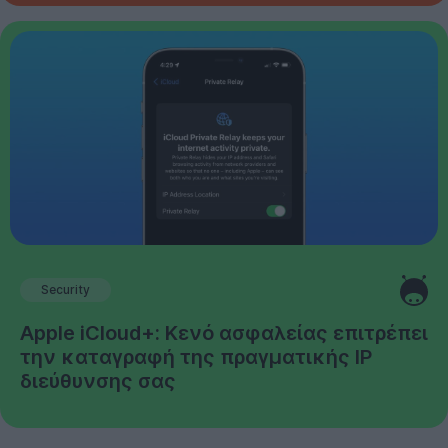
Security
Apple iCloud+: Κενό ασφαλείας επιτρέπει
την καταγραφή της πραγματικής IP
διεύθυνσης σας