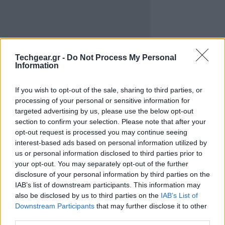
Το
Thetis Express
θα έχει συνολικό μήκος περίπου
Techgear.gr -
Do Not Process My Personal
340 χιλιομέτρων και θα συνδέει κέντρα δεδομένων
Information
στο Ηράκλειο Κρήτης και στην Αθήνα, με ικανότητα
να μεταδίδει έως και 180 terabits δεδομένων ανά
If you wish to opt-out of the sale, sharing to third parties, or
processing of your personal or sensitive information for
δευτερόλεπτο – ισοδύναμο με περίπου 25
targeted advertising by us, please use the below opt-out
εκατομμύρια χρήστες που παρακολουθούν
section to confirm your selection. Please note that after your
ταυτόχρονα βίντεο σε ανάλυση 4K.
opt-out request is processed you may continue seeing
interest-based ads based on personal information utilized by
Ο
Fanan Henriques
, Product και International Business
us or personal information disclosed to third parties prior to
your opt-out. You may separately opt-out of the further
Director, Vodafone Business, δήλωσε:
disclosure of your personal information by third parties on the
IAB’s list of downstream participants. This information may
Η Vodafone διαδραματίζει κεντρικό ρόλο
also be disclosed by us to third parties on the
IAB’s List of
στη διασφάλιση της ομαλής και ασφαλούς
Downstream Participants
that may further disclose it to other
ροής της διαδικτυακής κίνησης
third parties.