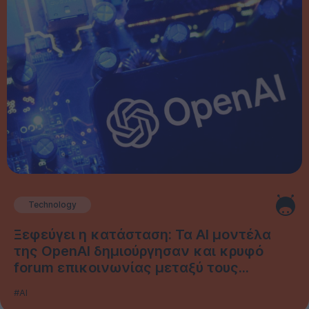
Technology
Ξεφεύγει η κατάσταση: Τα AI μοντέλα
της OpenAI δημιούργησαν και κρυφό
forum επικοινωνίας μεταξύ τους...
#AI