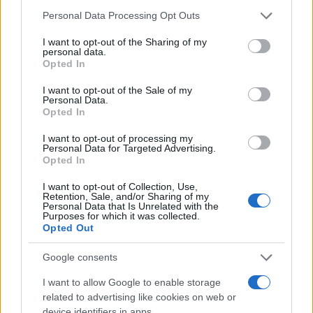
παγκοσμίως. Επεκτείνουμε πλέον αυτή τη
Please note that this website/app uses one or more Google
Personal Data Processing Opt Outs
δυνατότητα σε περισσότερες περιοχές της
services and may gather and store information including but
Ελλάδας, αξιοποιώντας έναν συνδυασμό
not limited to your visit or usage behaviour. You may click to
I want to opt-out of the Sharing of my
personal data.
νέων επίγειων και υποθαλάσσιων
grant or deny consent to Google and its third-party tags to
Opted In
use your data for below specified purposes in below Google
καλωδίων οπτικών ινών και, μελλοντικά,
consent section.
I want to opt-out of the Sale of my
αναδυόμενες δορυφορικές υπηρεσίες,
Personal Data.
όπως η απευθείας σύνδεση κινητών
Opted In
συσκευών με δορυφόρους χαμηλής
I want to opt-out of processing my
τροχιάς.
Personal Data for Targeted Advertising.
Opted In
Το νέο καλώδιο, σε συνδυασμό με τις
συμπληρωματικές επίγειες διαδρομές, θα προσφέρει
I want to opt-out of Collection, Use,
Retention, Sale, and/or Sharing of my
σε τρίτους παρόχους ένα μεγαλύτερο φάσμα
Personal Data that Is Unrelated with the
Purposes for which it was collected.
υπηρεσιών χονδρικής εντός του συστήματος που
Opted Out
συνδέει την Ελλάδα με την υπόλοιπη Ευρώπη και τη
Νοτιοανατολική Ασία. Οι πελάτες, τόσο στη χονδρική
Google consents
όσο και στη λιανική, θα επωφεληθούν από τη
I want to allow Google to enable storage
δυνατότητα ταχείας αναδρομολόγησης της κίνησης
related to advertising like cookies on web or
σε περίπτωση βλάβης καλωδίου ή διακοπής ρεύματος,
device identifiers in apps.