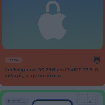
Apple
Διαθέσιμα τα iOS 26.6 και iPadOS 26.6: Οι
αλλαγές στην ασφάλεια