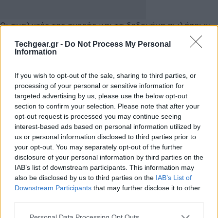
Οι αναλυτές της αγοράς και τα δεδομένα πωλήσεων
έδειξαν ότι η πρώτη γενιά του
iPhone Air
κατέλαβε
Techgear.gr -
Do Not Process My Personal
μόλις το 6% των αγοραστών στις ΗΠΑ κατά το
Information
τελευταίο τρίμηνο του 2025, με τους καταναλωτές να
If you wish to opt-out of the sale, sharing to third parties, or
προτιμούν συντριπτικά (49%) τις εκδόσεις Pro. Η
processing of your personal or sensitive information for
αιτία ήταν ξεκάθαρα οι υποχωρήσεις στον τομέα της
targeted advertising by us, please use the below opt-out
φωτογραφίας και της αυτονομίας προκειμένου να
section to confirm your selection. Please note that after your
διατηρηθεί το πάχος στα 5.6 χιλιοστά, οι οποίες δεν
opt-out request is processed you may continue seeing
δικαιολογούσαν την premium τιμολόγηση της
interest-based ads based on personal information utilized by
us or personal information disclosed to third parties prior to
συσκευής. Το
iPhone Air 2
στοχεύει να γεφυρώσει
your opt-out. You may separately opt-out of the further
αυτό το χάσμα χωρίς να θυσιάσει την ταυτότητά του.
disclosure of your personal information by third parties on the
IAB’s list of downstream participants. This information may
Η σημαντικότερη και πιο ορατή προσθήκη στο
also be disclosed by us to third parties on the
IAB’s List of
επερχόμενο μοντέλο θα είναι η ενσωμάτωση μιας
Downstream Participants
that may further disclose it to other
third parties.
δεύτερης κάμερας στο πίσω μέρος. Η πρώτη γενιά
επικρίθηκε έντονα για τη διάταξη του μοναδικού
Please note that this website/app uses one or more Google
Personal Data Processing Opt Outs