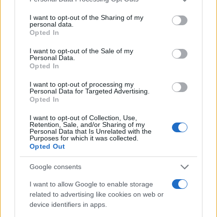
φακού των 48MP, ο οποίος περιόριζε δραματικά τις
services and may gather and store information including but
not limited to your visit or usage behaviour. You may click to
I want to opt-out of the Sharing of my
δημιουργικές επιλογές του χρήστη σε σύγκριση ακόμα
personal data.
grant or deny consent to Google and its third-party tags to
και με τα βασικά, φθηνότερα μοντέλα της εταιρείας.
Opted In
use your data for below specified purposes in below Google
consent section.
I want to opt-out of the Sale of my
Το
iPhone Air 2
αναμένεται να ενισχυθεί με έναν
Personal Data.
Opted In
Ultrawide (υπερευρυγώνιο) φακό. Ο διαχωρισμός με
την κατηγορία Pro θα παραμείνει σαφής, καθώς ο
I want to opt-out of processing my
Personal Data for Targeted Advertising.
τηλεφακός (Telephoto) για οπτικό zoom θα
Opted In
απουσιάζει, ωστόσο η προσθήκη του Ultrawide
καλύπτει τη βασική απαίτηση του μέσου αγοραστή.
I want to opt-out of Collection, Use,
Retention, Sale, and/or Sharing of my
Από καθαρά κατασκευαστική άποψη, η προσαρμογή
Personal Data that Is Unrelated with the
Purposes for which it was collected.
ενός διπλού module κάμερας σε ένα σασί πάχους
Opted Out
μικρότερου των 6 χιλιοστών αποτελεί τεράστια
Google consents
μηχανολογική πρόκληση, κάτι που αποδεικνύει την
εξέλιξη των τεχνικών σμίκρυνσης της Apple.
I want to allow Google to enable storage
related to advertising like cookies on web or
Το
δεύτερο κρίσιμο ζήτημα
που καλείται να επιλύσει
device identifiers in apps.
το
iPhone Air 2
είναι η μπαταρία, μιας και ο