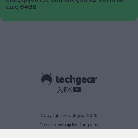
έως 64GB
Copyright © techgear 2026
Created with
By Darkpony