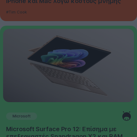
iPhone και Mac λόγω κόστους μνήμης
#Tim Cook
Microsoft
Microsoft Surface Pro 12: Επίσημα με
επεξεργαστές Snapdragon X2 και RAM