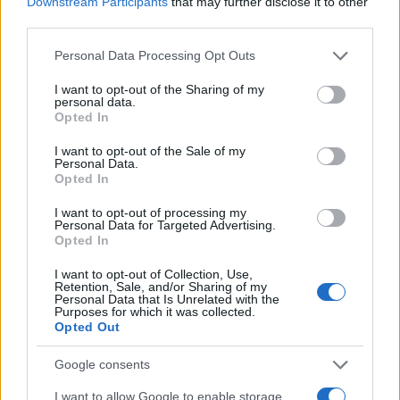
Downstream Participants
that may further disclose it to other
third parties.
Please note that this website/app uses one or more Google
Personal Data Processing Opt Outs
services and may gather and store information including but
not limited to your visit or usage behaviour. You may click to
I want to opt-out of the Sharing of my
personal data.
grant or deny consent to Google and its third-party tags to
Opted In
use your data for below specified purposes in below Google
consent section.
I want to opt-out of the Sale of my
Personal Data.
Opted In
I want to opt-out of processing my
Personal Data for Targeted Advertising.
Opted In
Η πλατφόρμα
MeeGo
έχει ενσωματωμένο τον
I want to opt-out of Collection, Use,
Retention, Sale, and/or Sharing of my
browser
Google Chrome
, αλλά υπάρχει η δυνατότητα
Personal Data that Is Unrelated with the
Purposes for which it was collected.
και για χρήση άλλων, ενώ υπάρχουν
Opted Out
προεγκατεστημένες εφαρμογές για email, ημερολόγιο
και media playback, οι οποίες λέγεται ότι είναι
Google consents
επιλεγμένες με τα καλύτερα κριτήρια απόδοσης.
I want to allow Google to enable storage