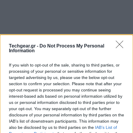
Techgear.gr -
Do Not Process My Personal
Information
If you wish to opt-out of the sale, sharing to third parties, or
processing of your personal or sensitive information for
Η
MeeGo
κυκλοφόρησε το πρώτο της λειτουργικό
targeted advertising by us, please use the below opt-out
σύστημα για
netbooks
,
MeeGo
v1.0
. Είναι η πρώτη
section to confirm your selection. Please note that after your
opt-out request is processed you may continue seeing
σταθερή έκδοση του λειτουργικού συστήματος και
interest-based ads based on personal information utilized by
ήδη έχει δοθεί πρόσβαση στους developers για να
us or personal information disclosed to third parties prior to
δημιουργήσουν εφαρμογές. Στην αρχική οθόνη
your opt-out. You may separately opt-out of the further
υπάρχει πληθώρα πληροφοριών, όπως ημερολόγια,
disclosure of your personal information by third parties on the
εργασίες, πρόσφατα αρχεία και updates των social
IAB’s list of downstream participants. This information may
also be disclosed by us to third parties on the
IAB’s List of
networks σε πραγματικό χρόνο.