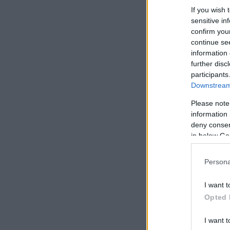
If you wish 
sensitive in
confirm you
continue se
information 
further disc
participants
Downstream 
Please note
information 
deny consent
in below Go
Persona
I want t
Opted 
I want t