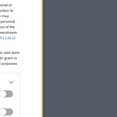
sonal or
ection to
ou may
 personal
out of the
 downstream
B’s List of
er and store
to grant or
ed purposes