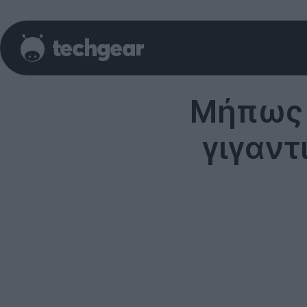
Μήπως 
γιγαντ