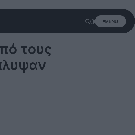
MENU
πό τους
κάλυψαν