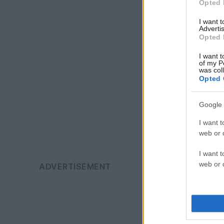
Opted 
I want 
Advertis
Opted 
I want t
of my P
was col
Opted 
Google 
I want t
web or d
I want t
web or d