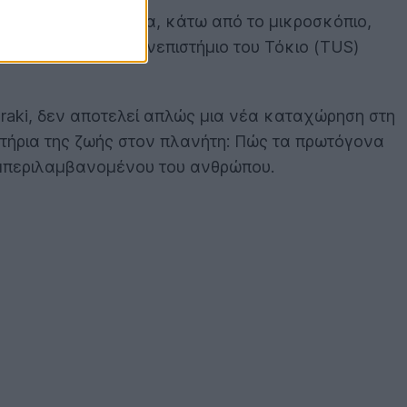
μφανίζονται αθόρυβα, κάτω από το μικροσκόπιο,
ευνητές από το Πανεπιστήμιο του Τόκιο (TUS)
araki, δεν αποτελεί απλώς μια νέα καταχώρηση στη
στήρια της ζωής στον πλανήτη: Πώς τα πρωτόγονα
υμπεριλαμβανομένου του ανθρώπου.