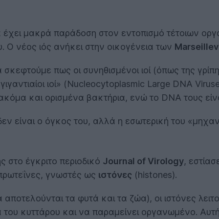
ία έχει μακρά παράδοση στον εντοπισμό τέτοιων οργ
. Ο νέος ιός ανήκει στην οικογένεια των
Marseillev
α σκεφτούμε πως οι συνηθισμένοι ιοί (όπως της γρίπη
γιγαντιαίοι ιοί» (Nucleocytoplasmic Large DNA Virus
κόμα και ορισμένα βακτήρια, ενώ το DNA τους είνα
δεν είναι ο όγκος του, αλλά η εσωτερική του «μηχαν
ς στο έγκριτο περιοδικό
Journal of Virology
, εστία
 πρωτεΐνες, γνωστές ως
ιστόνες
(histones).
αποτελούνται τα φυτά και τα ζώα), οι ιστόνες λειτ
ου κυττάρου και να παραμείνει οργανωμένο. Αυτή η