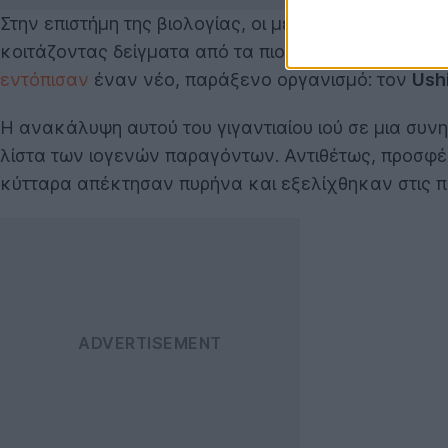
Στην επιστήμη της βιολογίας, οι μεγάλες ανατροπέ
κοιτάζοντας δείγματα από τα πιο απίθανα μέρη. Αυ
εντόπισαν
έναν νέο, παράξενο οργανισμό: τον
Ush
Η ανακάλυψη αυτού του γιγαντιαίου ιού σε μια συνη
λίστα των ιογενών παραγόντων. Αντιθέτως, προσφέρ
κύτταρα απέκτησαν πυρήνα και εξελίχθηκαν στις