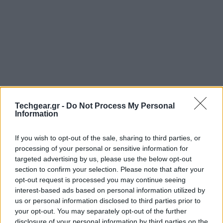
Techgear.gr -
Do Not Process My Personal
Information
If you wish to opt-out of the sale, sharing to third parties, or
Όλοι λίγο πολύ έχουμε βρεθεί σε κατάσταση μέθης
processing of your personal or sensitive information for
και γνωρίζουμε πώς είναι μέσα σε λίγα δευτερόλεπτα
targeted advertising by us, please use the below opt-out
το κέφι και η ευθυμία που νιώθεις να μετατρέπονται
section to confirm your selection. Please note that after your
σε ζαλάδα, το δωμάτιο να αρχίζει να γυρίζει και
opt-out request is processed you may continue seeing
interest-based ads based on personal information utilized by
δίχως να καταλάβεις το πώς και το γιατί να
us or personal information disclosed to third parties prior to
βρίσκεσαι αγκαλιά με τη λεκάνη της τουαλέτας...
your opt-out. You may separately opt-out of the further
disclosure of your personal information by third parties on the