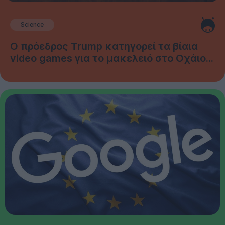
Science
Ο πρόεδρος Trump κατηγορεί τα βίαια
video games για το μακελειό στο Οχάιο...