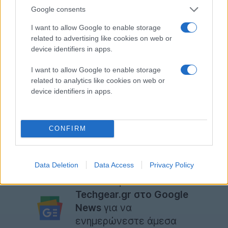
Google consents
Δοκιμές που πραγματοποιήθηκαν σε ποντίκια έδειξαν
I want to allow Google to enable storage
ότι η η δράση του συγκεκριμένου φαρμάκου είναι
related to advertising like cookies on web or
πράγματι πολύ αποτελεσματική, με τα ποντίκια στα
device identifiers in apps.
οποία χορηγήθηκε να επανέρχονται σε κατάσταση
I want to allow Google to enable storage
νηφαλιότητας πολύ πιο γρήγορα από τα υπόλοιπα. Οι
related to analytics like cookies on web or
επιστήμονες φιλοδοξούν ότι μελλοντικά το φάρμακο
device identifiers in apps.
θα μπορεί να χορηγείται και στον άνθρωπο,
συμβάλλοντας ουσιαστικά και στη μείωση των
τροχαίων ατυχημάτων.
CONFIRM
[via
MIT Technology Review
]
Data Deletion
Data Access
Privacy Policy
Ακολουθήστε το
Techgear.gr στο Google
News
για να
ενημερώνεστε άμεσα