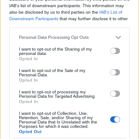
IAB’s list of downstream participants. This information may
also be disclosed by us to third parties on the
IAB’s List of
Downstream Participants
that may further disclose it to other
third parties.
Please note that this website/app uses one or more Google
Personal Data Processing Opt Outs
services and may gather and store information including but
not limited to your visit or usage behaviour. You may click to
I want to opt-out of the Sharing of my
personal data.
grant or deny consent to Google and its third-party tags to
Opted In
use your data for below specified purposes in below Google
consent section.
I want to opt-out of the Sale of my
Personal Data.
Ερευνητές του MIT ισχυρίζονται ότι έχουν
Opted In
ανακαλύψει ένα δραστικότατο αντίδοτο για το
I want to opt-out of processing my
αλκοόλ που σε ξεμεθά και σε απαλλάσσει από όλα τα
Personal Data for Targeted Advertising.
Opted In
δυσάρεστα που συνεπάγεται η χρήση του σε λίγα
μόνο δευτερόλεπτα. Πρόκειται για μια νανοκάψουλα
I want to opt-out of Collection, Use,
Retention, Sale, and/or Sharing of my
που περιέχει μια ευρεία γκάμα ενζύμων που διασπούν
Personal Data that Is Unrelated with the
Purposes for which it was collected.
το αλκοόλ με τον ίδιο τρόπο που το διασπά και το
Opted Out
συκώτι αλλά σε πολύ λιγότερο χρόνο.