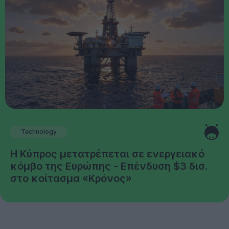
Technology
Η Κύπρος μετατρέπεται σε ενεργειακό
κόμβο της Ευρώπης - Επένδυση $3 δισ.
στο κοίτασμα «Κρόνος»