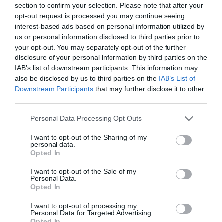
Πώς λειτουργεί: Η τεχνολογία πίσω από την
section to confirm your selection. Please note that after your
ανακάλυψη
opt-out request is processed you may continue seeing
interest-based ads based on personal information utilized by
Για την ανάπτυξη του εμβολίου, η ερευνητική ομάδα
us or personal information disclosed to third parties prior to
αξιοποίησε μια
τεχνολογία
που είχε ήδη δοκιμαστεί
your opt-out. You may separately opt-out of the further
με επιτυχία κατά του COVID-19. Χρησιμοποίησαν έναν
disclosure of your personal information by third parties on the
αδενοϊό – έναν αβλαβή ιό που δεν μπορεί να
IAB’s list of downstream participants. This information may
also be disclosed by us to third parties on the
IAB’s List of
αναπαραχθεί – ως όχημα μεταφοράς. Μέσα σε αυτόν
Downstream Participants
that may further disclose it to other
τον φορέα, ενσωμάτωσαν ένα ειδικά σχεδιασμένο
third parties.
αντιγόνο: μια πρωτεΐνη που μιμείται χαρακτηριστικά
Please note that this website/app uses one or more Google
του
ιού H5N1
, ώστε το ανοσοποιητικό σύστημα να
Personal Data Processing Opt Outs
services and may gather and store information including but
εκπαιδευτεί να τον αναγνωρίζει άμεσα.
not limited to your visit or usage behaviour. You may click to
I want to opt-out of the Sharing of my
personal data.
grant or deny consent to Google and its third-party tags to
Opted In
Η
Eva-Maria Strauch
, αναπληρώτρια καθηγήτρια και
use your data for below specified purposes in below Google
ειδικός στον σχεδιασμό πρωτεϊνών, επέλεξε τμήματα
consent section.
I want to opt-out of the Sale of my
Personal Data.
από στελέχη του H5N1 που έχουν ήδη μολύνει
Opted In
ανθρώπους, δημιουργώντας ένα βελτιστοποιημένο
αντιγόνο που προκαλεί ισχυρή ανοσολογική απόκριση.
I want to opt-out of processing my
Personal Data for Targeted Advertising.
Η προσέγγιση αυτή εξασφαλίζει ότι το εμβόλιο
Opted In