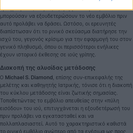
γρίπη. Υπήρχε η ανησυχία ότι τα αντισώματα από
προηγούμενες λοιμώξεις ή εμβολιασμούς θα
μπορούσαν να εξουδετερώσουν το νέο εμβόλιο πριν
αυτό προλάβει να δράσει. Ωστόσο, οι ερευνητές
διαπίστωσαν ότι το ρινικό σκεύασμα διατήρησε την
ισχύ του, γεγονός κρίσιμο για την εφαρμογή του στον
γενικό πληθυσμό, όπου οι περισσότεροι ενήλικες
έχουν ιστορικό έκθεσης σε ιούς γρίπης.
Διακοπή της αλυσίδας μετάδοσης
Ο
Michael S. Diamond
, επίσης συν-επικεφαλής της
μελέτης και καθηγητής Ιατρικής, τόνισε ότι η διακοπή
του κύκλου μετάδοσης είναι ζωτικής σημασίας.
Τοποθετώντας το εμβόλιο απευθείας στην «πύλη
εισόδου» του ιού, επιτυγχάνεται η εξουδετέρωσή του
πριν προλάβει να εγκατασταθεί και να
πολλαπλασιαστεί. Αυτό το χαρακτηριστικό καθιστά
το ρινικό εμβόλιο ανώτερο από τα ενέσιμα ως προς