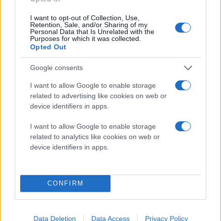
παραμένει αποτελεσματικό ακόμα και απέναντι σε
I want to opt-out of Collection, Use,
διαφορετικές παραλλαγές του ιού.
Retention, Sale, and/or Sharing of my
Personal Data that Is Unrelated with the
Purposes for which it was collected.
Εντυπωσιακά αποτελέσματα σε
Opted Out
πειραματόζωα
Google consents
Οι
δοκιμές που πραγματοποιήθηκαν
σε ποντίκια και
χάμστερ έδωσαν ιδιαίτερα ενθαρρυντικά
I want to allow Google to enable storage
related to advertising like cookies on web or
αποτελέσματα. Τα πειραματόζωα που έλαβαν το
device identifiers in apps.
ρινικό εμβόλιο ανέπτυξαν σχεδόν πλήρη προστασία
έναντι του H5N1. Αντίθετα, τα ζώα που είχαν
I want to allow Google to enable storage
εμβολιαστεί με τα τρέχοντα εμβόλια εποχικής γρίπης
related to analytics like cookies on web or
device identifiers in apps.
δεν εμφάνισαν αξιόλογη άμυνα απέναντι στον ιό των
πτηνών.
Ένα από τα πιο σημαντικά ευρήματα της μελέτης
CONFIRM
ήταν η αποτελεσματικότητα του εμβολίου ακόμη και
σε οργανισμούς που είχαν προϋπάρχουσα ανοσία στη
Data Deletion
Data Access
Privacy Policy