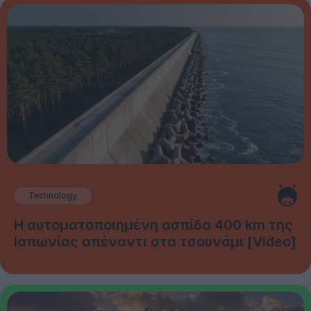
Technology
Η αυτοματοποιημένη ασπίδα 400 km της
Ιαπωνίας απέναντι στα τσουνάμι [Video]