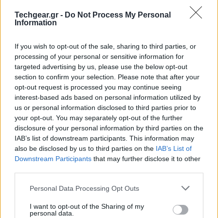
Εσθονίας, ενισχύοντας τη συνεργασία μεταξύ του
ΝΑΤΟ και του τομέα της κυβερνοασφάλειας.
Techgear.gr -
Do Not Process My Personal
Information
Ποιοι είναι οι στόχοι της συνεργασίας ESET και
If you wish to opt-out of the sale, sharing to third parties, or
ΝΑΤΟ;
processing of your personal or sensitive information for
Μέσω αυτών των συνεργασιών θα ενισχυθεί ο
targeted advertising by us, please use the below opt-out
διάλογος, η ανταλλαγή πληροφοριών και βέλτιστων
section to confirm your selection. Please note that after your
opt-out request is processed you may continue seeing
πρακτικών, καθώς και ο συντονισμός δράσεων για
interest-based ads based on personal information utilized by
την αντιμετώπιση ζητημάτων κοινού ενδιαφέροντος.
us or personal information disclosed to third parties prior to
Η αποτροπή και η άμυνα στον κυβερνοχώρο και τον
your opt-out. You may separately opt-out of the further
ψηφιακό τομέα δεν εξαρτώνται μόνο από αξιόπιστο
disclosure of your personal information by third parties on the
IAB’s list of downstream participants. This information may
υλικό και λογισμικό, αλλά και από κοινές αρχές και
also be disclosed by us to third parties on the
IAB’s List of
πρότυπα συνεργασίας, όπως δήλωσε ο Jean Ellermann-
Downstream Participants
that may further disclose it to other
Kingombe, Αναπληρωτής Γενικός Γραμματέας του
third parties.
ΝΑΤΟ για την Κυβερνοασφάλεια και τον Ψηφιακό
Please note that this website/app uses one or more Google
Personal Data Processing Opt Outs
Μετασχηματισμό. Αυτό αποκτά ιδιαίτερη σημασία
services and may gather and store information including but
καθώς κρίσιμες υποδομές, απαραίτητες για τη
not limited to your visit or usage behaviour. You may click to
I want to opt-out of the Sharing of my
personal data.
λειτουργία των κοινωνιών μας, βρίσκονται στο
grant or deny consent to Google and its third-party tags to