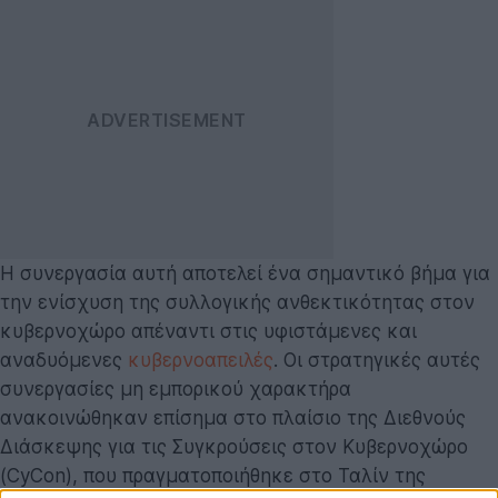
Η συνεργασία αυτή αποτελεί ένα σημαντικό βήμα για
την ενίσχυση της συλλογικής ανθεκτικότητας στον
κυβερνοχώρο απέναντι στις υφιστάμενες και
αναδυόμενες
κυβερνοαπειλές
. Οι στρατηγικές αυτές
συνεργασίες μη εμπορικού χαρακτήρα
ανακοινώθηκαν επίσημα στο πλαίσιο της Διεθνούς
Διάσκεψης για τις Συγκρούσεις στον Κυβερνοχώρο
(CyCon), που πραγματοποιήθηκε στο Ταλίν της