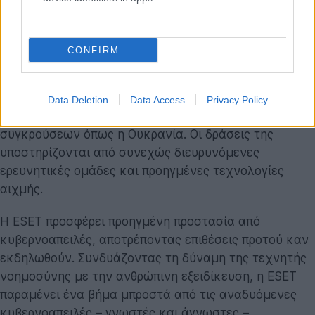
Η ESET παραμένει προσηλωμένη στην αποστολή της
να συμβάλλει σε έναν ασφαλέστερο κυβερνοχώρο και
για να το πετύχει, αξιοποιεί τη μοναδική της εικόνα
CONFIRM
για το παγκόσμιο τοπίο απειλών. Παράλληλα,
προσφέρει την εξειδίκευσή της στην υποστήριξη των
επαγγελματιών κυβερνοασφάλειας που προστατεύουν
Data Deletion
Data Access
Privacy Policy
κρίσιμες υποδομές, συμπεριλαμβανομένων περιοχών
συγκρούσεων όπως η Ουκρανία. Οι δράσεις της
υποστηρίζονται από συνεχώς διευρυνόμενες
ερευνητικές ομάδες και προηγμένες τεχνολογίες
αιχμής.
Η ESET προσφέρει προηγμένη προστασία από
κυβερνοαπειλές, αποτρέποντας επιθέσεις προτού καν
εκδηλωθούν. Συνδυάζοντας τη δύναμη της τεχνητής
νοημοσύνης με την ανθρώπινη εξειδίκευση, η ESET
παραμένει ένα βήμα μπροστά από τις αναδυόμενες
κυβερνοαπειλές – γνωστές και άγνωστες –