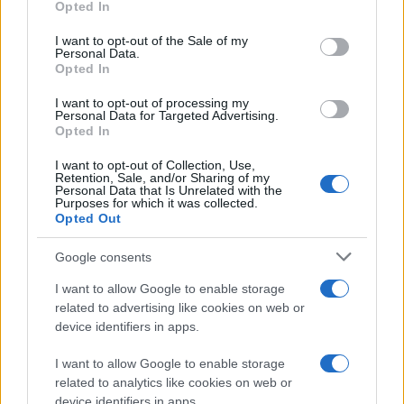
Opted In
use your data for below specified purposes in below Google
στόχαστρο επιθέσεων. Ταυτόχρονα, κακόβουλοι
consent section.
I want to opt-out of the Sale of my
παράγοντες αξιοποιούν τις τεχνολογικές εξελίξεις για
Personal Data.
να εξελίσσουν διαρκώς τις τακτικές τους.
Opted In
I want to opt-out of processing my
Ο
Martin Talian
, Διευθύνων Σύμβουλος Εταιρικών
Personal Data for Targeted Advertising.
Λύσεων της ESET, τοποθετήθηκε επισήμως για τη
Opted In
συμφωνία. Ανέφερε ότι δυστυχώς, βρισκόμαστε
I want to opt-out of Collection, Use,
αντιμέτωποι με αυξανόμενες απειλές στον
Retention, Sale, and/or Sharing of my
Personal Data that Is Unrelated with the
κυβερνοχώρο, οι οποίες επιδιώκουν να υπονομεύσουν
Purposes for which it was collected.
Opted Out
τις κοινωνίες μας και να αμφισβητήσουν τις αξίες
μας. Συμπλήρωσε πως η εταιρεία είναι ιδιαίτερα
Google consents
χαρούμενη που συμμετέχει σε αυτή τη σημαντική
I want to allow Google to enable storage
πρωτοβουλία, η οποία αποσκοπεί στην από κοινού
related to advertising like cookies on web or
ενίσχυση της ανθεκτικότητας απέναντι σε αυτές τις
device identifiers in apps.
απειλές.
I want to allow Google to enable storage
Ο ρόλος και η τεχνολογία της ESET
related to analytics like cookies on web or
device identifiers in apps.