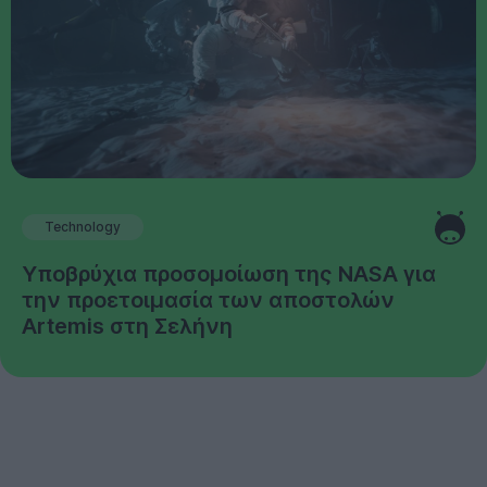
Technology
Υποβρύχια προσομοίωση της NASA για
την προετοιμασία των αποστολών
Artemis στη Σελήνη