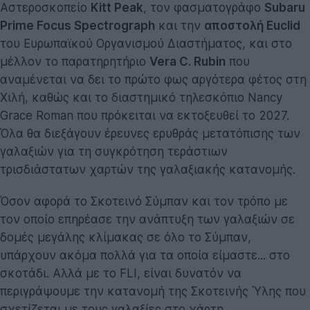
Αστεροσκοπείο
Kitt Peak
, τον φασματογράφο
Subaru
Prime Focus Spectrograph
και την
αποστολή Euclid
του Ευρωπαϊκού Οργανισμού Διαστήματος, και στο
μέλλον το παρατηρητήριο
Vera C. Rubin
που
αναμένεται να δει το πρώτο φως αργότερα φέτος στη
Χιλή, καθώς και το διαστημικό τηλεσκόπιο Nancy
Grace Roman που πρόκειται να εκτοξευθεί το 2027.
Όλα θα διεξάγουν έρευνες ερυθράς μετατόπισης των
γαλαξιών για τη συγκρότηση τεράστιων
τρισδιάστατων χαρτών της γαλαξιακής κατανομής.
Όσον αφορά το Σκοτεινό Σύμπαν και τον τρόπο με
τον οποίο επηρέασε την ανάπτυξη των γαλαξιών σε
δομές μεγάλης κλίμακας σε όλο το Σύμπαν,
υπάρχουν ακόμα πολλά για τα οποία είμαστε... στο
σκοτάδι. Αλλά με το FLI, είναι δυνατόν να
περιγράψουμε την κατανομή της Σκοτεινής Ύλης που
σχετίζεται με τους γαλαξίες στο χάρτη.