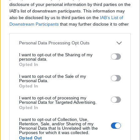
disclosure of your personal information by third parties on the
της Σκοτεινής Ενέργειας).
IAB’s list of downstream participants. This information may
also be disclosed by us to third parties on the
IAB’s List of
«
Με τη βοήθεια ισχυρών υπολογιστικών αλγορίθμων,
Downstream Participants
that may further disclose it to other
το FLI στοχεύει να ταιριάξει αυτές τις προβλέψεις με
third parties.
την παρατηρούμενη θέση του γαλαξία σε κάθε σημείο
Please note that this website/app uses one or more Google
Personal Data Processing Opt Outs
του τρισδιάστατου πλέγματος
», δήλωσε ο
services and may gather and store information including but
Nguyen. «
Ευτυχώς, υπάρχουν σύγχρονοι
not limited to your visit or usage behaviour. You may click to
I want to opt-out of the Sharing of my
personal data.
υπολογιστικοί αλγόριθμοι που μπορούν να
grant or deny consent to Google and its third-party tags to
Opted In
use your data for below specified purposes in below Google
επιταχύνουν την εξερεύνηση ή τη δειγματοληψία
consent section.
αυτού του τεράστιου χώρου παραμέτρων
».
I want to opt-out of the Sale of my
Personal Data.
Opted In
Διαβάστε επίσης
I want to opt-out of processing my
Personal Data for Targeted Advertising.
Opted In
I want to opt-out of Collection, Use,
Retention, Sale, and/or Sharing of my
Personal Data that Is Unrelated with the
Purposes for which it was collected.
Opted Out