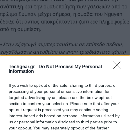
ανάπτυξη και την ομαδοποίηση των γαλαξιών από το
πρώιμο Σύμπαν μέχρι σήμερα, η ομάδα του Nguyen
έδειξε ότι όντως αποκρύπτονται ζωτικές πληροφορίες
από τη συμπίεση.
«
Στην εξαγωγή συμπερασμάτων σε επίπεδο πεδίου,
εργαζόμαστε απευθείας με έναν τρισδιάστατο χάρτη
γαλαξιών
», δήλωσε ο Nguyen. Ο χάρτης
Techgear.gr -
Do Not Process My Personal
αναπαρίσταται στον υπολογιστή με voxels, τα οποία
Information
είναι σαν τρισδιάστατα pixels σε ένα δικτυωτό
πλέγμα. Στη συνέχεια, το
FLI
απεικονίζει σε αυτό το
If you wish to opt-out of the sale, sharing to third parties, or
πλέγμα voxel αυτό που προβλέπει ότι η τρισδιάστατη
processing of your personal or sensitive information for
δομή των γαλαξιών και της υποκείμενης Σκοτεινής
targeted advertising by us, please use the below opt-out
section to confirm your selection. Please note that after your
Ύλης θα πρέπει να μοιάζει σύμφωνα με το
opt-out request is processed you may continue seeing
καθιερωμένο μοντέλο της Κοσμολογίας (το οποίο
interest-based ads based on personal information utilized by
περιγράφει πώς εξελίσσεται η δομή μεγάλης κλίμακας
us or personal information disclosed to third parties prior to
στο σύμπαν υπό την επίδραση της Σκοτεινής Ύλης και
your opt-out. You may separately opt-out of the further