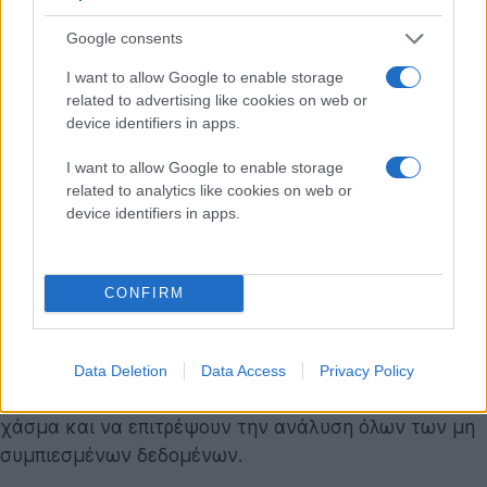
Google consents
I want to allow Google to enable storage
related to advertising like cookies on web or
device identifiers in apps.
I want to allow Google to enable storage
related to analytics like cookies on web or
Ερευνητές εντόπισαν για πρώτη φορά
device identifiers in apps.
σκοτεινή ύλη στο Σύμπαν
CONFIRM
Οι συναρτήσεις Ν-σημείων είναι δημοφιλείς επειδή
επιταχύνουν τον χρόνο επεξεργασίας και είναι πιο
αποδοτικές στη χρήση, αλλά οι σημερινοί αλγόριθμοι
Data Deletion
Data Access
Privacy Policy
είναι αρκετά εξελιγμένοι ώστε να γεφυρώσουν το
χάσμα και να επιτρέψουν την ανάλυση όλων των μη
συμπιεσμένων δεδομένων.