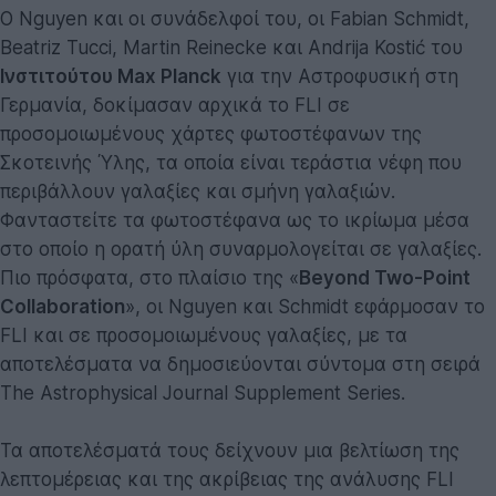
Ο Nguyen και οι συνάδελφοί του, οι Fabian Schmidt,
Beatriz Tucci, Martin Reinecke και Andrija Kostić του
Ινστιτούτου Max Planck
για την Αστροφυσική στη
Γερμανία, δοκίμασαν αρχικά το FLI σε
προσομοιωμένους χάρτες φωτοστέφανων της
Σκοτεινής Ύλης, τα οποία είναι τεράστια νέφη που
περιβάλλουν γαλαξίες και σμήνη γαλαξιών.
Φανταστείτε τα φωτοστέφανα ως το ικρίωμα μέσα
στο οποίο η ορατή ύλη συναρμολογείται σε γαλαξίες.
Πιο πρόσφατα, στο πλαίσιο της «
Beyond Two-Point
Collaboration
», οι Nguyen και Schmidt εφάρμοσαν το
FLI και σε προσομοιωμένους γαλαξίες, με τα
αποτελέσματα να δημοσιεύονται σύντομα στη σειρά
The Astrophysical Journal Supplement Series.
Τα αποτελέσματά τους δείχνουν μια βελτίωση της
λεπτομέρειας και της ακρίβειας της ανάλυσης FLI