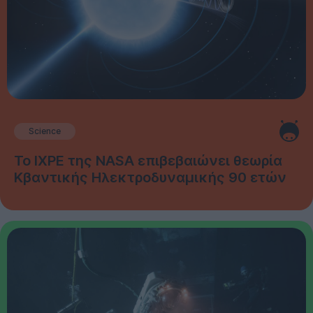
Science
Το IXPE της NASA επιβεβαιώνει θεωρία
Κβαντικής Ηλεκτροδυναμικής 90 ετών