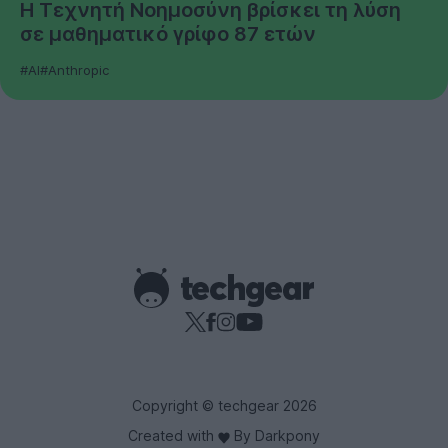
Η Τεχνητή Νοημοσύνη βρίσκει τη λύση
σε μαθηματικό γρίφο 87 ετών
#AI
#Anthropic
Copyright © techgear 2026
Created with
By Darkpony