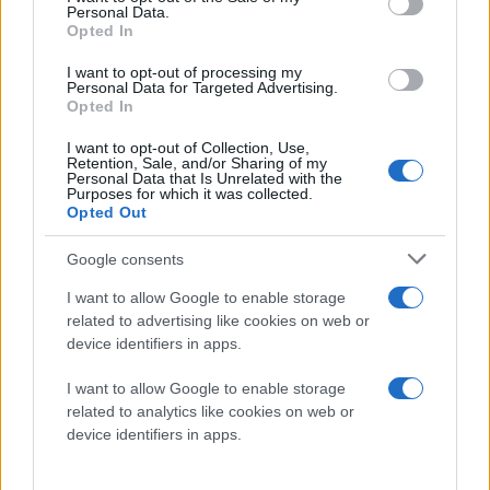
βιολογικού τους ρόλου - χρησιμοποιώντας τις
Personal Data.
Opted In
βλεφαρίδες τους - μικρές δομές που μοιάζουν με
τρίχες - για να κινούνται στο περιβάλλον.
I want to opt-out of processing my
Personal Data for Targeted Advertising.
Opted In
Άλλοι επιστήμονες διαπίστωσαν επίσης ότι τα
ανθρώπινα πνευμονικά κύτταρα μπορούν να
I want to opt-out of Collection, Use,
Retention, Sale, and/or Sharing of my
αυτοσυναρμολογηθούν σε μικροσκοπικούς
Personal Data that Is Unrelated with the
Purposes for which it was collected.
πολυκυτταρικούς οργανισμούς που μπορούν να
Opted Out
μετακινούνται - που ονομάστηκαν "ανθρωπορομπότ"
(
anthrobots
).
Google consents
I want to allow Google to enable storage
Αυτά τα anthrobots όχι μόνο μπορούν να
related to advertising like cookies on web or
περιηγηθούν στο περιβάλλον τους αλλά και να
device identifiers in apps.
επισκευάσουν τόσο τους εαυτούς τους όσο και τα
τραυματισμένα νευρικά κύτταρα που βρίσκονται
I want to allow Google to enable storage
related to analytics like cookies on web or
κοντά τους.
device identifiers in apps.
Η ομάδα λέει ότι αυτά είναι παραδείγματα νέων