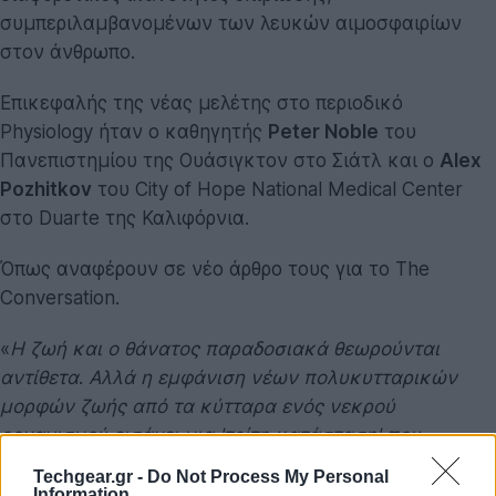
συμπεριλαμβανομένων των λευκών αιμοσφαιρίων
στον άνθρωπο.
Επικεφαλής της νέας μελέτης στο περιοδικό
Physiology ήταν ο καθηγητής
Peter Noble
του
Πανεπιστημίου της Ουάσιγκτον στο Σιάτλ και ο
Alex
Pozhitkov
του City of Hope National Medical Center
στο Duarte της Καλιφόρνια.
Όπως αναφέρουν σε νέο άρθρο τους για το The
Conversation.
«
Η ζωή και ο θάνατος παραδοσιακά θεωρούνται
αντίθετα
.
Αλλά η εμφάνιση νέων πολυκυτταρικών
μορφών ζωής από τα κύτταρα ενός νεκρού
οργανισμού εισάγει μια 'τρίτη κατάσταση' που
βρίσκεται πέρα από τα παραδοσιακά όρια της ζωής
Techgear.gr -
Do Not Process My Personal
και του θανάτου. Ορισμένα κύτταρα - όταν τους
Information