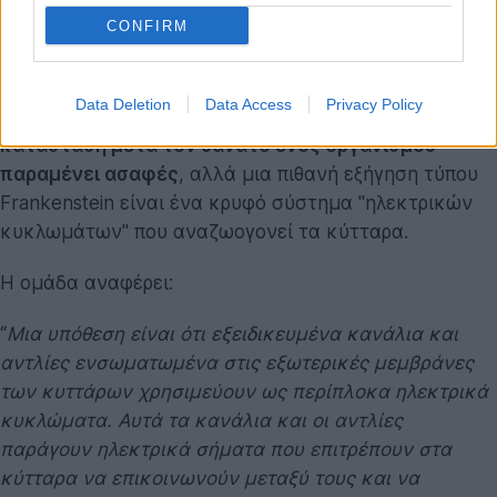
κυτταρικών λειτουργιών που δεν υπάρχουν στη ζωή,
CONFIRM
"
δείχνοντας την αλλαγή με τρόπους που δεν είναι
προκαθορισμένοι
".
Data Deletion
Data Access
Privacy Policy
Το πώς ορισμένα κύτταρα λειτουργούν στην τρίτη
κατάσταση μετά τον θάνατο ενός οργανισμού
παραμένει ασαφές
, αλλά μια πιθανή εξήγηση τύπου
Frankenstein είναι ένα κρυφό σύστημα "ηλεκτρικών
κυκλωμάτων" που αναζωογονεί τα κύτταρα.
Η ομάδα αναφέρει:
“
Μια υπόθεση είναι ότι εξειδικευμένα κανάλια και
αντλίες ενσωματωμένα στις εξωτερικές μεμβράνες
των κυττάρων χρησιμεύουν ως περίπλοκα ηλεκτρικά
κυκλώματα. Αυτά τα κανάλια και οι αντλίες
παράγουν ηλεκτρικά σήματα που επιτρέπουν στα
κύτταρα να επικοινωνούν μεταξύ τους και να