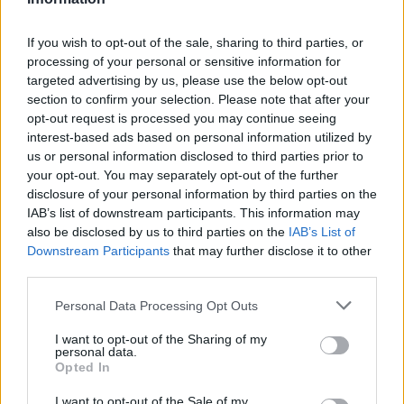
παρέχονται θρεπτικά συστατικά, οξυγόνο,
βιοηλεκτρισμός ή βιοχημικές ενδείξεις - έχουν την
If you wish to opt-out of the sale, sharing to third parties, or
processing of your personal or sensitive information for
ικανότητα να μεταμορφώνονται σε πολυκύτταρους
targeted advertising by us, please use the below opt-out
οργανισμούς με νέες λειτουργίες μετά το θάνατο
»
section to confirm your selection. Please note that after your
opt-out request is processed you may continue seeing
Η ομάδα πραγματοποίησε μια ανασκόπηση
interest-based ads based on personal information utilized by
πρόσφατων μελετών που διερεύνησαν την
us or personal information disclosed to third parties prior to
your opt-out. You may separately opt-out of the further
αξιοσημείωτη ικανότητα των κυττάρων να υπάρχουν
disclosure of your personal information by third parties on the
σε νέες μορφές μετά το θάνατο ενός οργανισμού.
IAB’s list of downstream participants. This information may
also be disclosed by us to third parties on the
IAB’s List of
Το 2021, ερευνητές στις ΗΠΑ διαπίστωσαν ότι
Downstream Participants
that may further disclose it to other
δερματικά κύτταρα από νεκρούς βατράχους ήταν σε
third parties.
θέση να προσαρμοστούν σε ένα τρυβλίο Petri στο
Please note that this website/app uses one or more Google
Personal Data Processing Opt Outs
εργαστήριο, αναδιοργανώνοντας αυθόρμητα σε
services and may gather and store information including but
πολυκύτταρους οργανισμούς που ονομάζονται
not limited to your visit or usage behaviour. You may click to
I want to opt-out of the Sharing of my
personal data.
grant or deny consent to Google and its third-party tags to
"ξενορομπότ" (
xenobots
). Οι οργανισμοί αυτοί
Opted In
use your data for below specified purposes in below Google
επέδειξαν συμπεριφορές πέραν του αρχικού
consent section.
I want to opt-out of the Sale of my