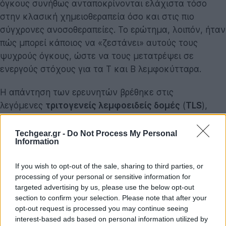
όγκους συνήθως ανταποκρίνονται ελάχιστα τόσο
στην κλασική χημειοθεραπεία όσο και στις πιο
σύγχρονες ανοσοθεραπείες. Το ερώτημα, λοιπόν, ήταν
πώς μπορεί κάποιος να «ζεστάνει» αυτούς τους
ψυχρούς όγκους, ώστε να τους μετατρέψει σε
ενεργούς στόχους για τα Τ και Β λεμφοκύτταρα.
Η απάντηση των ερευνητών βρέθηκε στις
λεγόμενες
τριτογενείς λεμφοειδείς δομές
(
TLS
),
μικρές, προσωρινές «βάσεις επιχειρήσεων» του
ανοσοποιητικού συστήματος που σχηματίζονται μέσα
Techgear.gr -
Do Not Process My Personal
Information
ή γύρω από όγκους όταν υπάρχει έντονη ανοσολογική
δραστηριότητα. Οι TLS λειτουργούν σαν μικροσκοπικά
If you wish to opt-out of the sale, sharing to third parties, or
λεμφογάγγλια, όπου τα Τ και Β κύτταρα
processing of your personal or sensitive information for
συνεργάζονται για να αναγνωρίσουν και να επιτεθούν
targeted advertising by us, please use the below opt-out
σε καρκινικά κύτταρα. Η παρουσία τους σε έναν όγκο
section to confirm your selection. Please note that after your
opt-out request is processed you may continue seeing
θεωρείται εξαιρετικά καλός προγνωστικός δείκτης για
interest-based ads based on personal information utilized by
την αποτελεσματικότητα της θεραπείας και τη