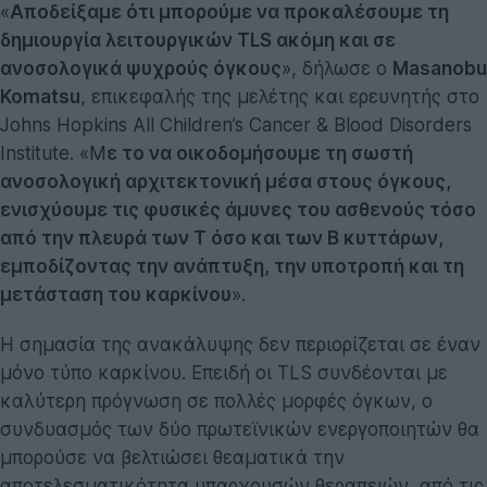
«
Αποδείξαμε ότι μπορούμε να προκαλέσουμε τη
δημιουργία λειτουργικών TLS ακόμη και σε
ανοσολογικά ψυχρούς όγκους
», δήλωσε ο
Masanobu
Komatsu
, επικεφαλής της μελέτης και ερευνητής στο
Johns Hopkins All Children’s Cancer & Blood Disorders
Institute. «Μ
ε το να οικοδομήσουμε τη σωστή
ανοσολογική αρχιτεκτονική μέσα στους όγκους,
ενισχύουμε τις φυσικές άμυνες του ασθενούς τόσο
από την πλευρά των Τ όσο και των Β κυττάρων,
εμποδίζοντας την ανάπτυξη, την υποτροπή και τη
μετάσταση του καρκίνου
».
Η σημασία της ανακάλυψης δεν περιορίζεται σε έναν
μόνο τύπο καρκίνου. Επειδή οι TLS συνδέονται με
καλύτερη πρόγνωση σε πολλές μορφές όγκων, ο
συνδυασμός των δύο πρωτεϊνικών ενεργοποιητών θα
μπορούσε να βελτιώσει θεαματικά την
αποτελεσματικότητα υπαρχουσών θεραπειών, από τις