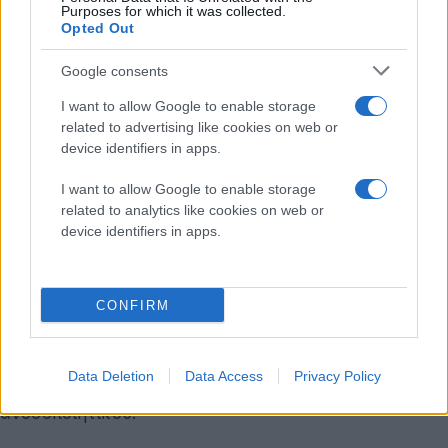
Εκεί, μέσα στις νέες TLS δομές, τα Β κύτταρα
Purposes for which it was collected.
άρχισαν να λειτουργούν σαν ένα καλά εκπαιδευμένο
Opted Out
εργοστάσιο: παρήγαγαν αντισώματα ειδικά για τον
Google consents
καρκίνο, δημιουργούσαν κύτταρα μνήμης και
εγκαθιστούσαν μακροχρόνια ανοσία. Οι ερευνητές
I want to allow Google to enable storage
related to advertising like cookies on web or
εντόπισαν ακόμα και ίχνη αυτής της ανοσολογικής
device identifiers in apps.
δραστηριότητας στον μυελό των οστών,
αποδεικνύοντας ότι η προστασία δεν περιοριζόταν
I want to allow Google to enable storage
στο τοπικό σημείο του όγκου, αλλά είχε εξαπλωθεί σε
related to analytics like cookies on web or
device identifiers in apps.
ολόκληρο τον οργανισμό.
Η θεραπεία αύξησε επίσης τον αριθμό των
CONFIRM
βοηθητικών CD4⁺ Τ-κυττάρων και ενίσχυσε την
ισορροπία μεταξύ της κυτταρικής και της
αντισωματικής ανοσίας. Με άλλα λόγια,
Data Deletion
Data Access
Privacy Policy
ενεργοποίησε ολόκληρο το «οπλοστάσιο» του
ανοσοποιητικού.