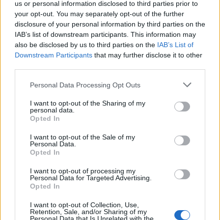
us or personal information disclosed to third parties prior to
μακροχρόνια επιβίωση του ασθενούς.
your opt-out. You may separately opt-out of the further
disclosure of your personal information by third parties on the
Για να προκαλέσουν τον σχηματισμό TLS μέσα σε
IAB’s list of downstream participants. This information may
«ψυχρούς» όγκους, οι επιστήμονες χρησιμοποίησαν
also be disclosed by us to third parties on the
IAB’s List of
Downstream Participants
that may further disclose it to other
δύο μόρια-ενεργοποιητές (agonists): έναν που διεγείρει
third parties.
την
πρωτεΐνη STING
και έναν που ενεργοποιεί τον
Please note that this website/app uses one or more Google
υποδοχέα λεμφοτοξίνης-β (LTβR)
. Όταν
Personal Data Processing Opt Outs
services and may gather and store information including but
ενεργοποιήθηκαν ταυτόχρονα, το αποτέλεσμα ήταν
not limited to your visit or usage behaviour. You may click to
I want to opt-out of the Sharing of my
μια εκρηκτική ανοσολογική απόκριση. Τα
CD8⁺ Τ-
personal data.
grant or deny consent to Google and its third-party tags to
Opted In
κύτταρα
—γνωστά και ως «δολοφόνοι» του
use your data for below specified purposes in below Google
ανοσοποιητικού— εισέβαλαν μαζικά στους όγκους,
consent section.
I want to opt-out of the Sale of my
Personal Data.
επιβραδύνοντας ή σταματώντας την ανάπτυξή τους.
Opted In
Παράλληλα, δημιουργήθηκαν ειδικά αιμοφόρα αγγεία
I want to opt-out of processing my
που διευκόλυναν την είσοδο και οργάνωση
Personal Data for Targeted Advertising.
περισσότερων ανοσοκυττάρων στο εσωτερικό των
Opted In
όγκων.
I want to opt-out of Collection, Use,
Retention, Sale, and/or Sharing of my
Personal Data that Is Unrelated with the