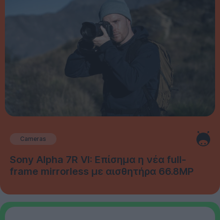
Cameras
Sony Alpha 7R VI: Επίσημα η νέα full-
frame mirrorless με αισθητήρα 66.8MP