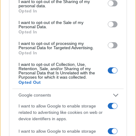
not limited to your visit or usage behaviour. You may click to
I want to opt-out of the Sharing of my
personal data.
grant or deny consent to Google and its third-party tags to
Opted In
use your data for below specified purposes in below Google
consent section.
I want to opt-out of the Sale of my
Personal Data.
Opted In
I want to opt-out of processing my
Personal Data for Targeted Advertising.
Opted In
I want to opt-out of Collection, Use,
Retention, Sale, and/or Sharing of my
Πρόκειται για μια φωτογραφία 5000MP, προϊόν
Personal Data that Is Unrelated with the
Purposes for which it was collected.
συνένωσης περισσότερων από 37.440 φωτογραφιών
Opted Out
του νυχτερινού ουρανού από τον Nick Risinger, ο
οποίος ταξίδεψε περίπου 60.000 μίλια σε γη και αέρα
Google consents
για να πάρει τις καλύτερες δυνατές λήψεις!
I want to allow Google to enable storage
related to advertising like cookies on web or
Μπορείτε να μάθετε αναλυτικές λεπτομέρειες για το
device identifiers in apps.
Photopic Sky Survey, αλλά και να εξερευνήσετε τον
I want to allow Google to enable storage
γαλαξία μας στην επίσημη ιστοσελίδα του
project
!