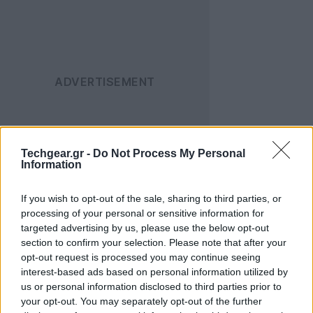
Techgear.gr -
Do Not Process My Personal
Information
Το ενδιαφέρον ωστόσο δεν περιορίζεται στον ίδιο τον
pulsar. Οι επιστήμονες ανακάλυψαν ότι ο παλλόμενος
If you wish to opt-out of the sale, sharing to third parties, or
processing of your personal or sensitive information for
αυτός αστέρας ανήκει σε ένα δυαδικό σύστημα,
targeted advertising by us, please use the below opt-out
καθώς περιφέρεται γύρω από έναν αόρατο συνοδό
section to confirm your selection. Please note that after your
κάθε 3,6 ώρες. Για περίπου το ένα έκτο αυτής της
opt-out request is processed you may continue seeing
τροχιάς, το ραδιοσήμα του pulsar μπλοκάρεται,
interest-based ads based on personal information utilized by
γεγονός που υποδεικνύει την ύπαρξη ενός ιδιαίτερα
us or personal information disclosed to third parties prior to
your opt-out. You may separately opt-out of the further
μεγάλου συνοδού.