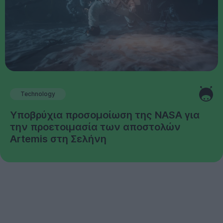
Technology
Υποβρύχια προσομοίωση της NASA για
την προετοιμασία των αποστολών
Artemis στη Σελήνη