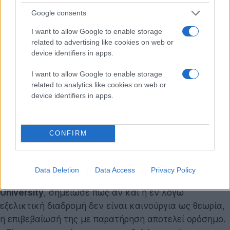
συστήματος.
Google consents
I want to allow Google to enable storage
Ο
Duncan Lorimer
, καθηγητής φυσικής και
related to advertising like cookies on web or
αστρονομίας στο
West Virginia University
, εξήγησε
device identifiers in apps.
ότι η κοινή εξέλιξη φακέλου διαφέρει από την πιο
I want to allow Google to enable storage
συνηθισμένη αλληλεπίδραση των pulsars, όπου η ύλη
related to analytics like cookies on web or
απορροφάται μέσω «συσσώρευσης» από ένα
device identifiers in apps.
διογκωμένο άστρο. Σε αυτή την περίπτωση,
ολόκληρος ο φλοιός του συνοδού αστέρα καταπίνει
το pulsar, και η τριβή μεταξύ τους οδηγεί στην
CONFIRM
εκτόξευση αυτών των εξωτερικών στρωμάτων και
την αποκάλυψη ενός άστρου ηλίου.
Data Deletion
Data Access
Privacy Policy
Η
Victoria Kaspi
, καθηγήτρια φυσικής στο
McGill
University
, σημείωσε πως αν και η εν λόγω
εξελικτική διαδρομή δεν είναι καινούργια ως θεωρία,
η επιβεβαίωσή της με παρατήρηση αποτελεί ορόσημο.