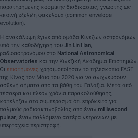
παρατηρημένης κοσμικής διαδικασίας, γνωστής ως
«κοινή εξέλιξη φακέλου» (common envelope
evolution).
Η ανακάλυψη έγινε από ομάδα Κινέζων αστρονόμων
υπό την καθοδήγηση του
Jin Lin Han
,
ραδιοαστρονόμου στο
National Astronomical
Observatories
και την Κινεζική Ακαδημία Επιστημών.
Οι
επιστήμονες
χρησιμοποίησαν το τηλεσκόπιο FAST
της Κίνας τον Μάιο του 2020 για να ανιχνεύσουν
ασθενή σήματα από τα βάθη του Γαλαξία. Μετά από
τέσσερα και πλέον χρόνια παρακολούθησης,
κατέληξαν στο συμπέρασμα ότι επρόκειτο για
παλμούς ραδιοακτινοβολίας από έναν
millisecond
pulsar
, έναν παλλόμενο αστέρα νετρονίων με
υπερταχεία περιστροφή.