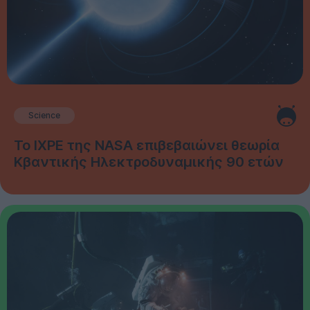
Science
Το IXPE της NASA επιβεβαιώνει θεωρία
Κβαντικής Ηλεκτροδυναμικής 90 ετών