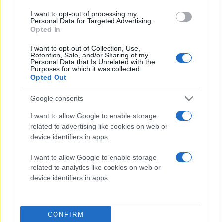
are getting the best image quality as well as all of the
I want to opt-out of processing my
Personal Data for Targeted Advertising.
benefits of the "Exmor R" CMOS sensor technology in
Opted In
very compact, stylish cameras."
I want to opt-out of Collection, Use,
Retention, Sale, and/or Sharing of my
With Sony's 16.2-megapixel "Exmor R" back-illuminated
Personal Data that Is Unrelated with the
Purposes for which it was collected.
CMOS sensor technology, these models provide
Opted Out
excellent low-light performance, up to 10fps burst
shooting and the Intelligent Sweep Panorama™ feature.
Google consents
I want to allow Google to enable storage
"The DSC-WX10 and DSC-WX9 Cyber-shot cameras
related to advertising like cookies on web or
are technology packed CMOS models providing the
device identifiers in apps.
consumer with great "Exmor R" features such as low
I want to allow Google to enable storage
light, 3D Still Image/3D Sweep Panorama mode and
related to analytics like cookies on web or
AVCHD™ video all in a compact size with a wide, bright
device identifiers in apps.
lens," Davis added. "The DSC-HX7V camera builds
upon the success of last year's DSC-HX5Vand
continues to improve, while addressing the growth in
CONFIRM