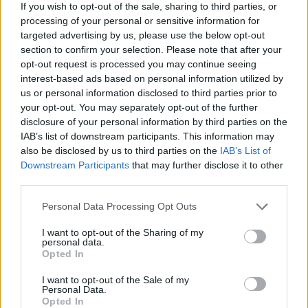
If you wish to opt-out of the sale, sharing to third parties, or
least distortion for playback on a high definition
processing of your personal or sensitive information for
television.
targeted advertising by us, please use the below opt-out
section to confirm your selection. Please note that after your
The TX100V is also the first Cyber-shot camera with a
opt-out request is processed you may continue seeing
3.5-inch OLED with touch screen that provides deeper
interest-based ads based on personal information utilized by
us or personal information disclosed to third parties prior to
blacks and more vibrant color contrast on the screen,
your opt-out. You may separately opt-out of the further
all while being thinner and having a faster response
disclosure of your personal information by third parties on the
time than most LCDs. It's also useful when shooting
IAB’s list of downstream participants. This information may
movies. Additionally, the DSC-WX10 camera is one of
also be disclosed by us to third parties on the
IAB’s List of
Downstream Participants
that may further disclose it to other
the only digital still cameras to include a high-speed
third parties.
linear auto focus feature that provides quick and
precise focusing similar to the speed of a DSLR
Please note that this website/app uses one or more Google
Personal Data Processing Opt Outs
services and may gather and store information including but
camera.
not limited to your visit or usage behaviour. You may click to
I want to opt-out of the Sharing of my
personal data.
grant or deny consent to Google and its third-party tags to
"Sony is one of the first camera manufacturers in the
Opted In
use your data for below specified purposes in below Google
industry to provide a 16.2MP CMOS sensor, which is a
consent section.
I want to opt-out of the Sale of my
great benefit for consumers," said Kelly Davis, director
Personal Data.
Opted In
of the digital imaging group at Sony Electronics. "They