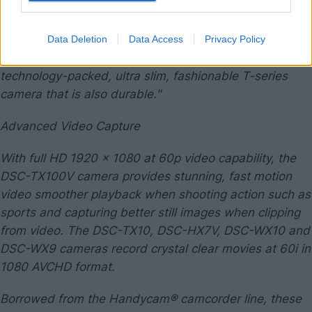
the compact high-zoom camera segment. With the
best of Sony's technologies, the DSC-TX100V is an
ultra slim, sleek camera that can go anywhere and do
Data Deletion
Data Access
Privacy Policy
everything. Its sibling, the DSC-TX10 camera, is a
technology-packed, ultra slim, fashionable T-series
camera that is also durable."
Advanced Video Capture
With full HD 1920 x 1080 at 60p video capability, the
DSC-TX100V camera provides stunning, fast motion
video smoother playback when shooting action such as
sports and capturing better still images when clipping
from video. The DSC-TX10, DSC-HX7V, DSC-WX10 and
DSC-WX9 cameras record crystal clear movies at 60i in
1080 AVCHD format.
Borrowed from the Handycam® camcorder line, these