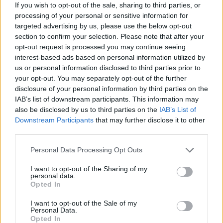
της συμπεριφοράς του Ήλιου. Όταν μια τεράστια
If you wish to opt-out of the sale, sharing to third parties, or
processing of your personal or sensitive information for
στεφανιαία εκπομπή μάζας (CME) κατευθύνεται προς
targeted advertising by us, please use the below opt-out
τον πλανήτη, οι διαχειριστές των δορυφόρων
section to confirm your selection. Please note that after your
ενεργοποιούν τα συστήματα ασφαλείας και οι
opt-out request is processed you may continue seeing
εταιρείες παροχής ενέργειας λαμβάνουν μέτρα για να
interest-based ads based on personal information utilized by
us or personal information disclosed to third parties prior to
μειώσουν το φορτίο στα δίκτυα τους. Αυτή η
your opt-out. You may separately opt-out of the further
παθητική στάση απέναντι στο διαστημικό καιρό
disclosure of your personal information by third parties on the
μεταβάλλεται πλέον ριζικά μέσω της έρευνας που
IAB’s list of downstream participants. This information may
δημοσιεύτηκε
τον Ιούνιο του 2026 στο επιστημονικό
also be disclosed by us to third parties on the
IAB’s List of
Downstream Participants
that may further disclose it to other
περιοδικό
Space Weather
.
third parties.
Ο ερευνητής του Boston University, Brian Walsh, και η
Please note that this website/app uses one or more Google
Personal Data Processing Opt Outs
επιστημονική του ομάδα, προτείνουν την ενεργητική
services and may gather and store information including but
not limited to your visit or usage behaviour. You may click to
I want to opt-out of the Sharing of my
τροποποίηση του διαστημικού περιβάλλοντος γύρω
personal data.
grant or deny consent to Google and its third-party tags to
από τον πλανήτη. Η ιδέα βασίζεται σε ένα φυσικό
Opted In
use your data for below specified purposes in below Google
φαινόμενο κατά το οποίο υλικό από τα ανώτερα
consent section.
I want to opt-out of the Sale of my
στρώματα της γήινης ατμόσφαιρας μετακινείται προς
Personal Data.
Opted In
τα έξω, ενισχύοντας τα όρια της προστατευτικής