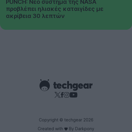
PUNCH: Νέο σύστημα της NASA
προβλέπει ηλιακές καταιγίδες με
ακρίβεια 30 λεπτών
Copyright © techgear 2026
Created with
By Darkpony