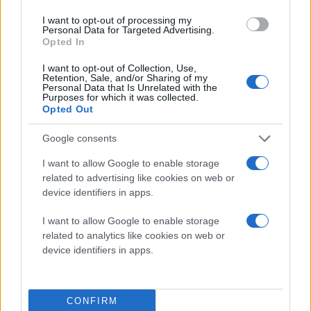
μαγνητικής "φούσκας" (μαγνητόσφαιρα). Το
I want to opt-out of processing my
Personal Data for Targeted Advertising.
StormWall
απλώς ενισχύει τεχνητά και ελεγχόμενα
Opted In
αυτήν ακριβώς τη φυσική διαδικασία. Το πρόβλημα
I want to opt-out of Collection, Use,
της "μαγνητικής επανασύνδεσης" όταν οι γραμμές
Retention, Sale, and/or Sharing of my
του ηλιακού ανέμου και του γήινου μαγνητικού
Personal Data that Is Unrelated with the
Purposes for which it was collected.
πεδίου ευθυγραμμίζονται, επιτρέποντας την
Opted Out
ανεξέλεγκτη ροή ενέργειας διακόπτεται βίαια από το
Google consents
πρόσθετο στρώμα πλάσματος.
I want to allow Google to enable storage
Πόσο αποτελεσματική είναι η τεχνητή
related to advertising like cookies on web or
μαγνητική ασπίδα;
device identifiers in apps.
Οι προσομοιώσεις που βασίστηκαν στη γεωμαγνητική
I want to allow Google to enable storage
καταιγίδα του Μαΐου 2024 (Mother's Day Storm)
related to analytics like cookies on web or
αποδεικνύουν ότι η ενεργοποίηση του
StormWall
device identifiers in apps.
μειώνει την ένταση του φαινομένου κατά
τουλάχιστον 50%. Η τεχνητή ασπίδα διαρκεί περίπου
6 ώρες, παρέχοντας αρκετό χρόνο για να αποτραπούν
CONFIRM