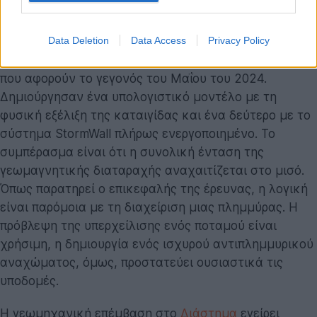
μαζικές βλάβες στα δίκτυα ηλεκτροδότησης και
στους δορυφόρους επικοινωνιών.
Data Deletion
Data Access
Privacy Policy
Η ερευνητική ομάδα μελέτησε διεξοδικά τα μοντέλα
που αφορούν το γεγονός του Μαΐου του 2024.
Δημιούργησαν ένα υπολογιστικό μοντέλο με τη
φυσική εξέλιξη της καταιγίδας και ένα δεύτερο με το
σύστημα StormWall πλήρως ενεργοποιημένο. Το
συμπέρασμα είναι ότι η συνολική ένταση της
γεωμαγνητικής διαταραχής αναχαιτίζεται στο μισό.
Όπως παρατηρεί ο επικεφαλής της έρευνας, η λογική
είναι παρόμοια με τη διαχείριση μιας πλημμύρας. Η
πρόβλεψη της υπερχείλισης ενός ποταμού είναι
χρήσιμη, η δημιουργία ενός ισχυρού αντιπλημμυρικού
αναχώματος, όμως, προστατεύει ουσιαστικά τις
υποδομές.
Η γεωμηχανική επέμβαση στο
Διάστημα
εγείρει