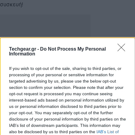
συσκευή!
Techgear.gr -
Do Not Process My Personal
Information
If you wish to opt-out of the sale, sharing to third parties, or
processing of your personal or sensitive information for
targeted advertising by us, please use the below opt-out
section to confirm your selection. Please note that after your
opt-out request is processed you may continue seeing
Το The Bridge έχει σχεδιαστεί έτσι ώστε να μπορείτε
interest-based ads based on personal information utilized by
us or personal information disclosed to third parties prior to
να διαχειριστείτε Apple TV,
Google TV
, HDTV, PS3,
your opt-out. You may separately opt-out of the further
Xbox 360, Wii, Windows, Mac OS, Linux, συστήματα
disclosure of your personal information by third parties on the
Home Theater, Roku, Boxee, TiVo κ.ά, με μία μόνο
IAB’s list of downstream participants. This information may
συσκευή, χωρίς να χρειάζεται να ψάχνετε το
also be disclosed by us to third parties on the
IAB’s List of