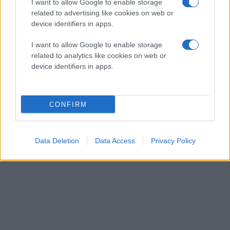
I want to allow Google to enable storage
related to advertising like cookies on web or
device identifiers in apps.
The Bridge Universal Controller
by
TechGear
I want to allow Google to enable storage
related to analytics like cookies on web or
device identifiers in apps.
CONFIRM
Data Deletion
Data Access
Privacy Policy