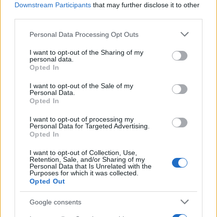
Downstream Participants
that may further disclose it to other
αντίστοιχο χειριστήριο και να γεμίζετε το σαλόνι σας
third parties.
με ....μαραφέτια.
Please note that this website/app uses one or more Google
Personal Data Processing Opt Outs
Πρόκειται για ένα νέο
Kickstarter
project, για το
services and may gather and store information including but
not limited to your visit or usage behaviour. You may click to
I want to opt-out of the Sharing of my
οποίο οι δημιουργοί του φιλοδοξούν να μαζέψουν
personal data.
grant or deny consent to Google and its third-party tags to
$59.000 μέχρι τις 31 Δεκεμβρίου για να ξεκινήσουν
Opted In
use your data for below specified purposes in below Google
την παραγωγή του. Προσφορές
εδώ
.
consent section.
I want to opt-out of the Sale of my
Personal Data.
Opted In
I want to opt-out of processing my
Personal Data for Targeted Advertising.
Opted In
I want to opt-out of Collection, Use,
Retention, Sale, and/or Sharing of my
Personal Data that Is Unrelated with the
Purposes for which it was collected.
Opted Out
Google consents