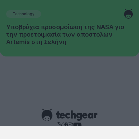
Technology
Υποβρύχια προσομοίωση της NASA για
την προετοιμασία των αποστολών
Artemis στη Σελήνη