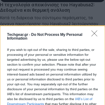
Η τεχνολογία απεικόνισης του Hayabusa2:
Δεδομένα και θερμική ανάλυση
Κατά τη διάρκεια του σύντομου περάσματος, τα
όργανα παρατήρησης του Hayabusa2 λειτούργησαν
στο μέγιστο των δυνατοτήτων τους. Η Οπτική Κάμερα
Techgear.gr -
Do Not Process My Personal
Πλοήγησης (Optical Navigation Camera - Telephoto /
Information
ONC-T) απαθανάτισε τον γκρίζο, διπλό λοβό του
βράχου με εξαιρετική ευκρίνεια, προσφέροντας στην
If you wish to opt-out of the sale, sharing to third parties, or
επιστημονική ομάδα της JAXA μια καθαρή εικόνα της
processing of your personal or sensitive information for
targeted advertising by us, please use the below opt-out
μορφολογίας του. Παράλληλα, το σκάφος συνέχισε τη
section to confirm your selection. Please note that after your
συλλογή επιπρόσθετων επιστημονικών δεδομένων
opt-out request is processed you may continue seeing
που έχουν αποθηκευτεί τοπικά και θα μεταδοθούν
interest-based ads based on personal information utilized by
σταδιακά στο Κέντρο Ελέγχου.
us or personal information disclosed to third parties prior to
your opt-out. You may separately opt-out of the further
disclosure of your personal information by third parties on the
Αυτό που κάνει την παρατήρηση ξεχωριστή είναι η
IAB’s list of downstream participants. This information may
χρήση της Κάμερας Μέσων Υπερύθρων (TIR). Μέσω
also be disclosed by us to third parties on the
IAB’s List of
της TIR, οι ερευνητές μπορούν να αναλύσουν τη
Downstream Participants
that may further disclose it to other