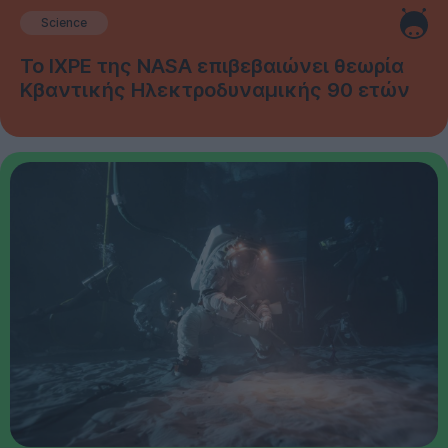
Science
Το IXPE της NASA επιβεβαιώνει θεωρία
Κβαντικής Ηλεκτροδυναμικής 90 ετών