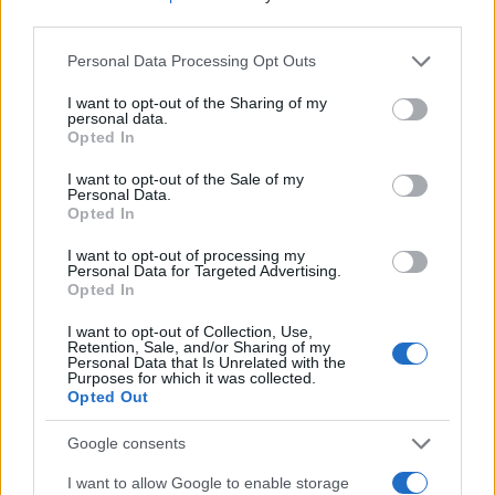
θερμική αδράνεια του σώματος, δηλαδή τον ρυθμό με
third parties.
τον οποίο η επιφάνεια του απορροφά και
Please note that this website/app uses one or more Google
Personal Data Processing Opt Outs
απελευθερώνει θερμότητα. Οι πρώτες αναλύσεις των
services and may gather and store information including but
υπέρυθρων απεικονίσεων έδειξαν ότι ο
Torifune
not limited to your visit or usage behaviour. You may click to
I want to opt-out of the Sharing of my
personal data.
grant or deny consent to Google and its third-party tags to
εμφανίζει πολύ χαμηλότερες θερμοκρασίες στις
Opted In
use your data for below specified purposes in below Google
σκιερές περιοχές του και σαφώς υψηλότερες στις
consent section.
I want to opt-out of the Sale of my
πλευρές που εκτίθενται απευθείας στην ηλιακή
Personal Data.
ακτινοβολία. Η διαφορά αυτή δίνει άμεσες
Opted In
πληροφορίες για την πυκνότητα και το υλικό της
I want to opt-out of processing my
επιφάνειας, καθώς ο συμπαγής βράχος συγκρατεί τη
Personal Data for Targeted Advertising.
Opted In
θερμότητα διαφορετικά από τα στρώματα χαλαρής
σκόνης.
I want to opt-out of Collection, Use,
Retention, Sale, and/or Sharing of my
Personal Data that Is Unrelated with the
Το υπολογισμένο ρίσκο και η προέκταση της
Purposes for which it was collected.
Opted Out
αποστολής
Το πιο εντυπωσιακό στοιχείο του πρόσφατου
Google consents
κατορθώματος είναι το γεγονός πως το πέρασμα από
I want to allow Google to enable storage