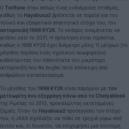
Ο
Torifune
ήταν απλώς ένας ενδιάμεσος σταθμός,
καθώς το
Hayabusa2
βρίσκεται σε πορεία για τον
τελικό και εξαιρετικά απαιτητικό στόχο του, τον
αστεροειδή 1998 KY26
. Το σκάφος αναμένεται να
φτάσει εκεί το 2031. Η πρόκληση είναι τεράστια,
καθώς ο 1998 KY26 έχει διάμετρο μόλις 11 μέτρων (το
μέγεθος περίπου ενός σχολικού λεωφορείου)
καθιστώντας τον πιθανότατα τον μικρότερο
αστεροειδή που θα δεχθεί ποτέ επίσκεψη από
ανθρώπινο κατασκεύασμα.
Το μέγεθος του
1998 KY26
είναι παρόμοιο με
τον
μετεωρίτη που εξερράγη πάνω από το Chelyabinsk
της Ρωσίας το 2013, προκαλώντας εκτεταμένες
ζημιές. Όταν το
Hayabusa2
προσεγγίσει τον στόχο
του, η JAXA σχεδιάζει να τεθεί σε τροχιά γύρω από
αυτόν και, ει δυνατόν, να επιχειρήσει μια σύντομη