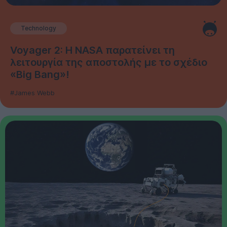
Technology
Voyager 2: Η NASA παρατείνει τη
λειτουργία της αποστολής με το σχέδιο
«Big Bang»!
#James Webb