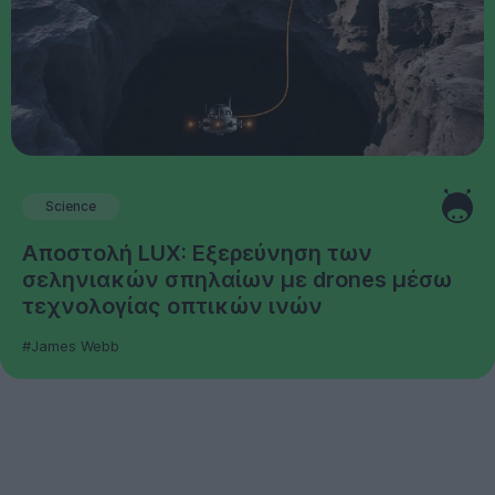
Science
Αποστολή LUX: Εξερεύνηση των
σεληνιακών σπηλαίων με drones μέσω
τεχνολογίας οπτικών ινών
#James Webb