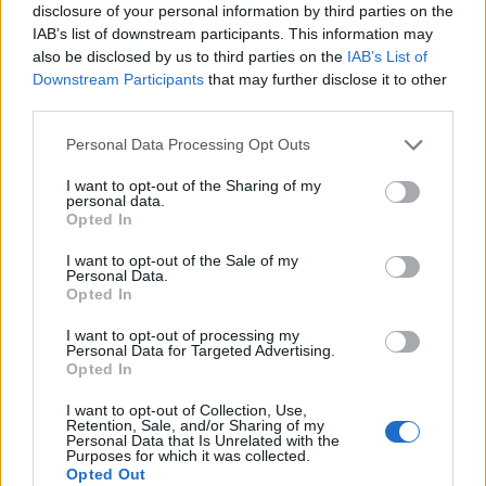
υπέρυθρης φασματοσκοπίας του Webb για να
disclosure of your personal information by third parties on the
χαρτογραφήσει το ιστορικό ψύξης. Αποκλείοντας το
IAB’s list of downstream participants. This information may
also be disclosed by us to third parties on the
IAB’s List of
ενδεχόμενο ο πλανήτης να επιβίωσε βυθισμένος στο
Downstream Participants
that may further disclose it to other
εσωτερικό του άστρου, απέδειξαν ότι μετατοπίστηκε
third parties.
εσωτερικά έπειτα από δισεκατομμύρια χρόνια.
Please note that this website/app uses one or more Google
Personal Data Processing Opt Outs
Καθοριστικό ρόλο διαδραμάτισαν δύο άλλα άστρα του
services and may gather and store information including but
ευρύτερου τριπλού αστρικού συστήματος, τα οποία
not limited to your visit or usage behaviour. You may click to
I want to opt-out of the Sharing of my
personal data.
άσκησαν παρατεταμένες βαρυτικές δυνάμεις
grant or deny consent to Google and its third-party tags to
Opted In
μεταβάλλοντας την τροχιακή του μηχανική.
use your data for below specified purposes in below Google
consent section.
I want to opt-out of the Sale of my
Personal Data.
Η ανάλυση της ατμόσφαιρας και η μέθοδος
Opted In
διάβασης
I want to opt-out of processing my
Η πρώτη ανίχνευση του WD 1856 b πραγματοποιήθηκε
Personal Data for Targeted Advertising.
το 2020 μέσω των δεδομένων του
δορυφόρου TESS
Opted In
και του διαστημικού τηλεσκοπίου
Spitzer
. Το
I want to opt-out of Collection, Use,
τηλεσκόπιο
JWST
, εντούτοις, εξέλιξε δραματικά την
Retention, Sale, and/or Sharing of my
Personal Data that Is Unrelated with the
παρατήρηση καταγράφοντας με ακρίβεια τη μεταβολή
Purposes for which it was collected.
Opted Out
της φωτεινότητας κατά την «διάβαση» (transit) του