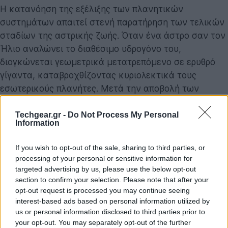
Η κατανόηση της εξέλιξης των πλανητικών
συστημάτων απαιτεί στενή παρατήρηση των τελικών
σταδίων της αστρικής ζωής. Όταν ένα άστρο σαν τον
Ήλιο αναλώνει το διαθέσιμο υδρογόνο του,
διογκώνεται γεωμετρικά μετατρεπόμενο σε ερυθρό
γίγαντα, καταβροχθίζοντας κυριολεκτικά τους
εσωτερικούς πλανήτες. Μετά την αποβολή των
εξωτερικών του στρωμάτων, το μόνο που μένει είναι
ένας εξαιρετικά πυκνός και θερμός πυρήνας. Το
Techgear.gr -
Do Not Process My Personal
Information
παράδοξο με τον WD 1856 b ήταν ακριβώς η τρέχουσα
θέση του. Βρίσκεται σε απόσταση μικρότερη των 3
If you wish to opt-out of the sale, sharing to third parties, or
εκατομμυρίων χιλιομέτρων από τον λευκό νάνο,
processing of your personal or sensitive information for
ολοκληρώνοντας μια πλήρη περιφορά κάθε 34 ώρες.
targeted advertising by us, please use the below opt-out
section to confirm your selection. Please note that after your
Εάν βρισκόταν εξαρχής σε αυτή την απόσταση, θα
opt-out request is processed you may continue seeing
είχε απολύτως εξαερωθεί.
interest-based ads based on personal information utilized by
us or personal information disclosed to third parties prior to
Η ερευνητική ομάδα χρησιμοποίησε τα όργανα
your opt-out. You may separately opt-out of the further