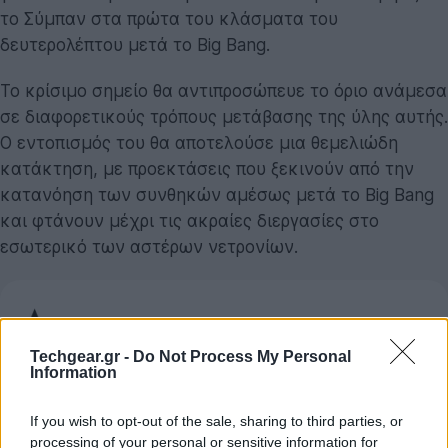
το Σύμπαν στα πρώτα του κλάσματα του
δευτερολέπτου μετά το Big Bang.
Το κρίσιμο σημείο θα αντιπροσώπευε το όριο ανάμεσα
σε διαφορετικούς τρόπους μετάβασης της ύλης αυτής.
Ο εντοπισμός του θα αποτελούσε μια θεμελιώδη
κατάκτηση, με προεκτάσεις που ξεκινούν από την
κατανόηση των συνθηκών αμέσως μετά το Big Bang
και φτάνουν μέχρι τις ακραίες διεργασίες στο
εσωτερικό των αστέρων νετρονίων.
Techgear.gr -
Do Not Process My Personal
Information
If you wish to opt-out of the sale, sharing to third parties, or
processing of your personal or sensitive information for