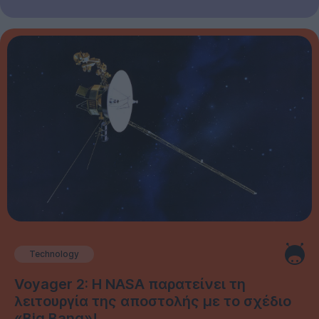
Technology
Voyager 2: Η NASA παρατείνει τη
λειτουργία της αποστολής με το σχέδιο
«Big Bang»!