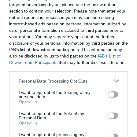
targeted advertising by us, please use the below opt-out
section to confirm your selection. Please note that after your
opt-out request is processed you may continue seeing
interest-based ads based on personal information utilized by
us or personal information disclosed to third parties prior to
your opt-out. You may separately opt-out of the further
disclosure of your personal information by third parties on the
Οι διακυμάνσεις που φανερώνουν το
IAB’s list of downstream participants. This information may
«αόρατο»
also be disclosed by us to third parties on the
IAB’s List of
Για να αναζητήσουν το κρίσιμο σημείο, οι
Downstream Participants
that may further disclose it to other
third parties.
επιστήμονες
ανέλυσαν στατιστικά τις διακυμάνσεις
στον αριθμό των πρωτονίων που παράγονταν στις
Please note that this website/app uses one or more Google
Personal Data Processing Opt Outs
συγκρούσεις. Αυτές οι διακυμάνσεις, όπως οι
services and may gather and store information including but
not limited to your visit or usage behaviour. You may click to
I want to opt-out of the Sharing of my
αναταράξεις στον αέρα που προδίδουν αλλαγές στην
personal data.
grant or deny consent to Google and its third-party tags to
ατμόσφαιρα, ενδέχεται να αποκαλύπτουν μεταβάσεις
Opted In
use your data for below specified purposes in below Google
στη συμπεριφορά της ύλης.
consent section.
I want to opt-out of the Sale of my
Personal Data.
Opted In
Η ομάδα χρησιμοποίησε εξελιγμένα στατιστικά
εργαλεία υψηλής τάξης, ικανά να καταγράψουν
I want to opt-out of processing my