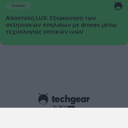
Science
Αποστολή LUX: Εξερεύνηση των
σεληνιακών σπηλαίων με drones μέσω
τεχνολογίας οπτικών ινών