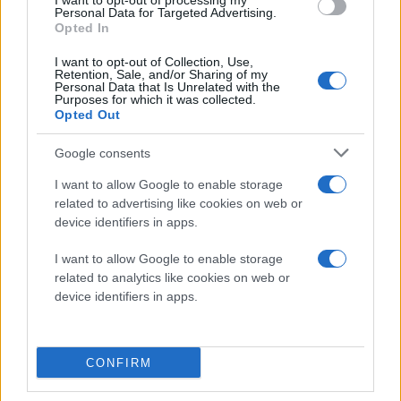
I want to opt-out of processing my
στους χρήστες τη δυνατότητα να επιλέξουν πόσο
Personal Data for Targeted Advertising.
αυστηρή θέλουν να είναι η προστασία τους. Οι πιο
Opted In
«χαλαρές» ρυθμίσεις μειώνουν τα ενοχλητικά
I want to opt-out of Collection, Use,
βήματα, αλλά συνοδεύονται από ένα σημαντικό
Retention, Sale, and/or Sharing of my
Personal Data that Is Unrelated with the
προληπτικό μέτρο: η εφαρμογή ζητά από τον χρήστη
Purposes for which it was collected.
Opted Out
να δημιουργήσει έναν recovery code, ώστε να
διασφαλίζεται η πρόσβαση σε περίπτωση που κάτι
Google consents
πάει στραβά.
I want to allow Google to enable storage
related to advertising like cookies on web or
device identifiers in apps.
I want to allow Google to enable storage
related to analytics like cookies on web or
device identifiers in apps.
CONFIRM