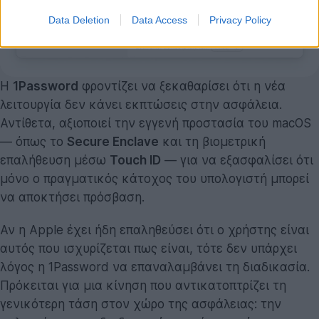
Data Deletion
Data Access
Privacy Policy
Η
1Password
φροντίζει να ξεκαθαρίσει ότι η νέα
λειτουργία δεν κάνει εκπτώσεις στην ασφάλεια.
Αντίθετα, αξιοποιεί την εγγενή προστασία του macOS
— όπως το
Secure Enclave
και τη βιομετρική
επαλήθευση μέσω
Touch ID
— για να εξασφαλίσει ότι
μόνο ο πραγματικός κάτοχος του υπολογιστή μπορεί
να αποκτήσει πρόσβαση.
Αν η Apple έχει ήδη επαληθεύσει ότι ο χρήστης είναι
αυτός που ισχυρίζεται πως είναι, τότε δεν υπάρχει
λόγος η 1Password να επαναλαμβάνει τη διαδικασία.
Πρόκειται για μια κίνηση που αντικατοπτρίζει τη
γενικότερη τάση στον χώρο της ασφάλειας: την