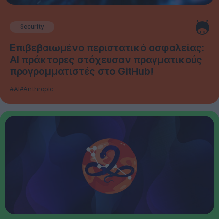
Security
Επιβεβαιωμένο περιστατικό ασφαλείας:
AI πράκτορες στόχευσαν πραγματικούς
προγραμματιστές στο GitHub!
#AI
#Anthropic