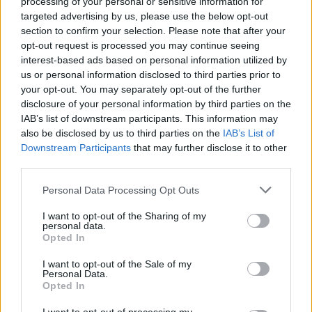
processing of your personal or sensitive information for
Για να δώσει στους χρήστες μεγαλύτερο έλεγχο πάνω
targeted advertising by us, please use the below opt-out
στην ισορροπία μεταξύ ευκολίας και ασφάλειας, η
section to confirm your selection. Please note that after your
1Password εισάγει τρεις νέες λειτουργίες
opt-out request is processed you may continue seeing
ξεκλειδώματος:
interest-based ads based on personal information utilized by
us or personal information disclosed to third parties prior to
your opt-out. You may separately opt-out of the further
Convenient:
Το 1Password κλειδώνει και
disclosure of your personal information by third parties on the
ξεκλειδώνει αυτόματα μαζί με το Mac. Όποτε
IAB’s list of downstream participants. This information may
ανοίγετε τη συσκευή σας, η εφαρμογή είναι άμεσα
also be disclosed by us to third parties on the
IAB’s List of
προσβάσιμη.
Downstream Participants
that may further disclose it to other
third parties.
Balanced:
Ζητά το master password μία φορά κάθε
8 ώρες. Για το υπόλοιπο της ημέρας, η πρόσβαση
Please note that this website/app uses one or more Google
Personal Data Processing Opt Outs
γίνεται μέσω του ξεκλειδώματος της συσκευής.
services and may gather and store information including but
not limited to your visit or usage behaviour. You may click to
I want to opt-out of the Sharing of my
Strict:
Διατηρεί την υπάρχουσα συμπεριφορά,
personal data.
grant or deny consent to Google and its third-party tags to
Opted In
απαιτώντας το master password κάθε φορά που
use your data for below specified purposes in below Google
consent section.
ανοίγει η εφαρμογή ή παραμένει ανενεργή για
I want to opt-out of the Sale of my
Personal Data.
μεγάλο διάστημα.
Opted In
Με αυτές τις επιλογές, η εταιρεία ουσιαστικά δίνει