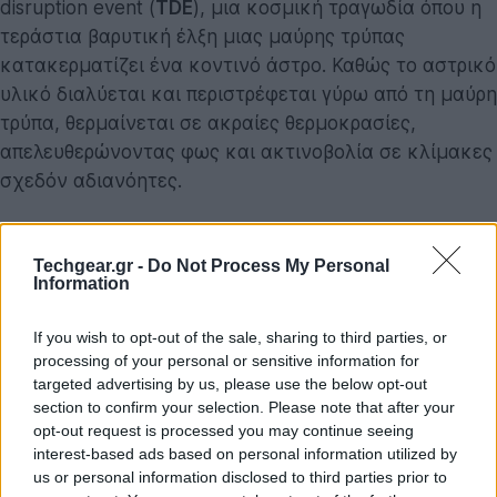
disruption event (
TDE
), μια κοσμική τραγωδία όπου η
τεράστια βαρυτική έλξη μιας μαύρης τρύπας
κατακερματίζει ένα κοντινό άστρο. Καθώς το αστρικό
υλικό διαλύεται και περιστρέφεται γύρω από τη μαύρη
τρύπα, θερμαίνεται σε ακραίες θερμοκρασίες,
απελευθερώνοντας φως και ακτινοβολία σε κλίμακες
σχεδόν αδιανόητες.
Στην προκειμένη περίπτωση, το θύμα της μαύρης
τρύπας φαίνεται να ήταν ένα άστρο περίπου 30 φορές
Techgear.gr -
Do Not Process My Personal
Information
πιο βαρύ από τον Ήλιο μας. Και σύμφωνα με το
Caltech, τη στιγμή της μέγιστης φωτεινότητας, το
If you wish to opt-out of the sale, sharing to third parties, or
φαινόμενο έλαμψε με φως ισοδύναμο με 10
processing of your personal or sensitive information for
τρισεκατομμύρια Ήλιους.
targeted advertising by us, please use the below opt-out
section to confirm your selection. Please note that after your
«
Αυτό δεν μοιάζει με κανένα ενεργό γαλαξιακό
opt-out request is processed you may continue seeing
interest-based ads based on personal information utilized by
πυρήνα που έχουμε δει ως τώρα
», δήλωσε ο
Matthew
us or personal information disclosed to third parties prior to
Graham
, ερευνητής αστρονομίας στο Caltech και