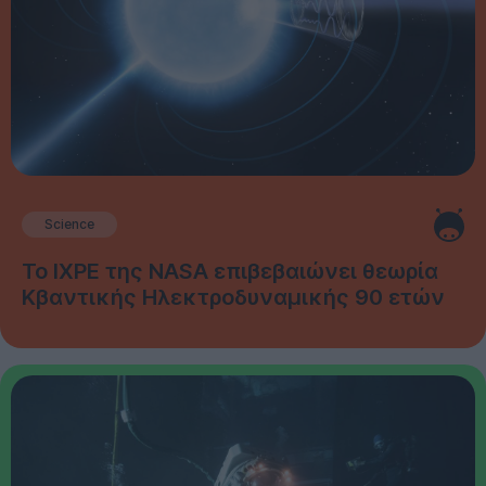
Science
Το IXPE της NASA επιβεβαιώνει θεωρία
Κβαντικής Ηλεκτροδυναμικής 90 ετών