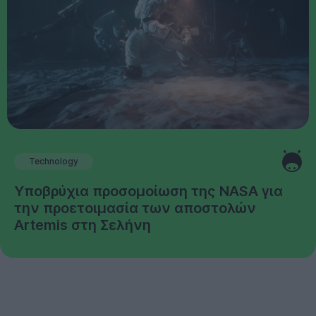
Technology
Υποβρύχια προσομοίωση της NASA για
την προετοιμασία των αποστολών
Artemis στη Σελήνη