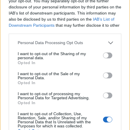
your opt-out. You may separately opt-out of the further
επιστημονικός υπεύθυνος του ZTF. Η ένταση και η
disclosure of your personal information by third parties on the
διάρκεια του φαινομένου ξεπερνούν κατά πολύ τις
IAB’s list of downstream participants. This information may
γνωστές εξάρσεις που παράγουν οι περισσότερες
also be disclosed by us to third parties on the
IAB’s List of
Downstream Participants
that may further disclose it to other
μαύρες τρύπες, οδηγώντας τους
επιστήμονες
να
third parties.
αναθεωρήσουν τα μοντέλα που περιγράφουν το πώς
Please note that this website/app uses one or more Google
ακριβώς «καταναλώνουν» τα άστρα αυτά τα κοσμικά
Personal Data Processing Opt Outs
services and may gather and store information including but
τέρατα.
not limited to your visit or usage behaviour. You may click to
I want to opt-out of the Sharing of my
personal data.
grant or deny consent to Google and its third-party tags to
Σε ένα συνηθισμένο TDE, η φωτεινότητα
Opted In
use your data for below specified purposes in below Google
κορυφώνεται μέσα σε μερικές εβδομάδες ή μήνες και
consent section.
I want to opt-out of the Sale of my
στη συνέχεια υποχωρεί. Στην περίπτωση αυτή όμως,
Personal Data.
Opted In
το φως παρέμεινε εξαιρετικά έντονο για πολύ
περισσότερο διάστημα, γεγονός που υποδηλώνει ότι ο
I want to opt-out of processing my
Personal Data for Targeted Advertising.
μηχανισμός εκπομπής ενέργειας ίσως να ήταν
Opted In
διαφορετικός ή να εμπλέκονταν επιπλέον φυσικές
I want to opt-out of Collection, Use,
διεργασίες. Μια πιθανότητα είναι ότι η μαύρη τρύπα
Retention, Sale, and/or Sharing of my
Personal Data that Is Unrelated with the
δεν απλώς κατέστρεψε το άστρο, αλλά εκτόξευσε
Purposes for which it was collected.